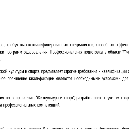
ц
2
е
0
н
0
а
,
ост, требуя высококвалифицированных специалистов, способных эффект
с
0
тки программ оздоровления.
Профессиональная подготовка в области “Физ
о
0
.
с
₽
кой культуры и спорта, предъявляет строгие требования к квалификации 
янное повышение квалификации являются необходимыми условиями для
т
.
а
 по направлению “Физкультура и спорт”, разработанные с учетом сов
ра профессиональных компетенций.
в
л
ой культуры и спорта:
Вы изучите основы анатомии, физиологии, био