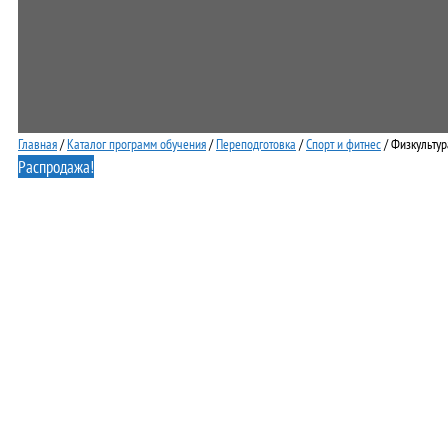
Главная
/
Каталог программ обучения
/
Переподготовка
/
Спорт и фитнес
/ Физкультур
Распродажа!