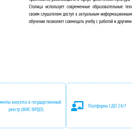
о
щ
Столица использует современные образовательные тех
своим слушателям доступ к актуальным информационным 
н
а
обучения позволяет совмещать учебу с работой и другими
а
я
ч
ц
а
е
л
н
ь
а
н
:
менты вносятся в государственный
а
2
Платформа СДО 24/7
реестр (ФИС ФРДО)
я
4