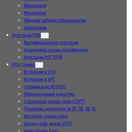
Менеджмент
Металлургия
Обучение рабочим специальностям
Лаборатория
Аттестация/НОК
Квалификационная аттестация
Независимая оценка квалификации
Аттестация НОСТРОЙ
НТЦ Столица
Вступление в СРО
Вступление в НРС
Сертификация ИСО/ISO
Образовательный консалтинг
Специальная оценка труда (СОУТ)
Разработка документов по ОТ, ПБ, ЭБ, ЧС
Аутсорсинг охраны труда
Оценка проф. рисков (ОПР)
Аудит охраны труда