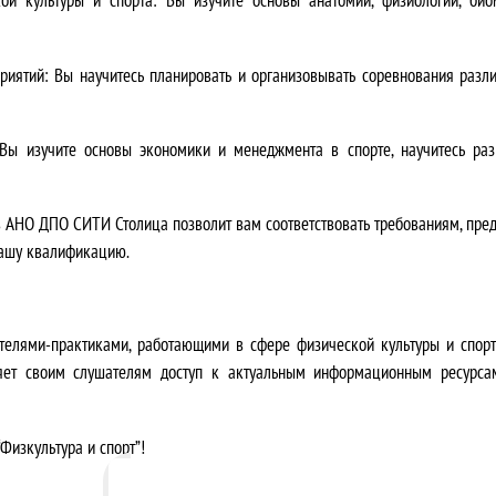
я
л
риятий:
Вы научитесь планировать и организовывать соревнования разли
а
3
ы изучите основы экономики и менеджмента в спорте, научитесь раз
5
 АНО ДПО СИТИ Столица позволит вам соответствовать требованиям, пре
0
 вашу квалификацию.
0
0
телями-практиками, работающими в сфере физической культуры и спо
ляет своим слушателям доступ к актуальным информационным ресурса
,
0
Физкультура и спорт”!
0