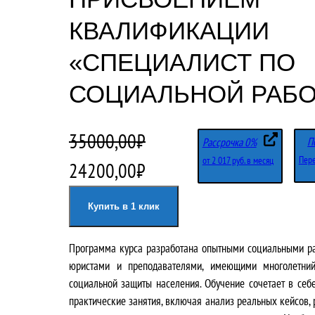
КВАЛИФИКАЦИИ
«СПЕЦИАЛИСТ ПО
СОЦИАЛЬНОЙ РАБО
35000,00
₽
П
Рассрочка 0%
Пере
от 2 017 руб. в месяц
П
Т
24200,00
₽
е
е
Купить в 1 клик
р
к
Программа курса разработана опытными социальными ра
в
у
юристами и преподавателями, имеющими многолетни
о
щ
социальной защиты населения. Обучение сочетает в себ
практические занятия, включая анализ реальных кейсов, 