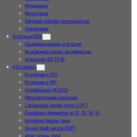
Менеджмент
Металлургия
Обучение рабочим специальностям
Лаборатория
Аттестация/НОК
Квалификационная аттестация
Независимая оценка квалификации
Аттестация НОСТРОЙ
НТЦ Столица
Вступление в СРО
Вступление в НРС
Сертификация ИСО/ISO
Образовательный консалтинг
Специальная оценка труда (СОУТ)
Разработка документов по ОТ, ПБ, ЭБ, ЧС
Аутсорсинг охраны труда
Оценка проф. рисков (ОПР)
Аудит охраны труда