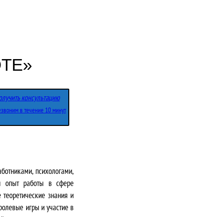
ТЕ»
олучить консультацию
звоним в течение 10 минут
ботниками, психологами,
й опыт работы в сфере
е теоретические знания и
ролевые игры и участие в