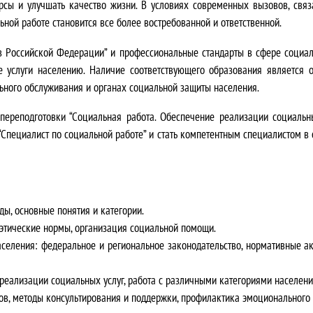
урсы и улучшать качество жизни.
В условиях современных вызовов, свя
н
0
ной работе становится все более востребованной и ответственной
.
а
,
в Российской Федерации” и профессиональные стандарты в сфере социал
с
0
 услуги населению. Наличие соответствующего образования является
ьного обслуживания и органах социальной защиты населения
.
о
0
ереподготовки “Социальная работа. Обеспечение реализации социальн
с
₽
“Специалист по социальной работе” и стать компетентным специалистом в
т
.
а
ды, основные понятия и категории.
в
этические нормы, организация социальной помощи.
л
селения:
федеральное и региональное законодательство, нормативные а
я
реализации социальных услуг, работа с различными категориями населени
ов, методы консультирования и поддержки, профилактика эмоционального
л