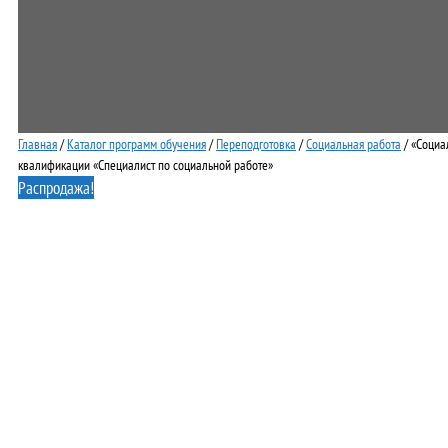
Главная
/
Каталог программ обучения
/
Переподготовка
/
Социальная работа
/ «Социа
квалификации «Специалист по социальной работе»
Распродажа!