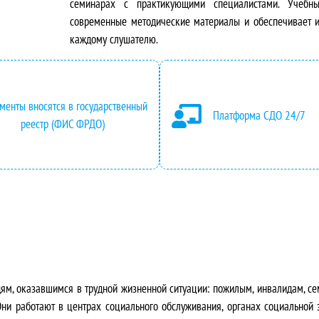
н
а
семинарах с практикующими специалистами. Учебны
современные методические материалы и обеспечивает 
а
я
каждому слушателю.
ч
ц
а
е
менты вносятся в государственный
Платформа СДО 24/7
л
н
реестр (ФИС ФРДО)
ь
а
н
:
а
2
я
4
ц
2
дям, оказавшимся в трудной жизненной ситуации: пожилым, инвалидам, се
е
0
ни работают в центрах социального обслуживания, органах социальной 