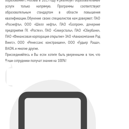
услуги только напрямую. Программы соответствуют
образовательным стандартам в области повышения
квалификации. Обучение своих специалистов нам доверяют: ПАО
«Роснефть», ООО «Шелл нефть», ПАО «Газпром», дочерние
предприятия ГК «Ростех», ПАО «Северсталь», ПАО «Сбербанк»,
ПАО «Финансовая корпорация открытие» ЗАО «Авиакомпания Рэд
Вингс», ООО «Ренессанс констракшен», ООО «Гудьер Раша»,
BAON. и многие другие.
Присоединяйтесь и Вы если хотите быть уверенными в том, что
Ваши сотрудники получат знания на 100%!