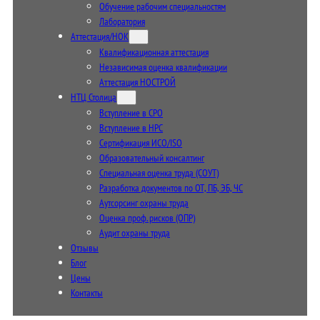
Обучение рабочим специальностям
Лаборатория
Аттестация/НОК
Квалификационная аттестация
Независимая оценка квалификации
Аттестация НОСТРОЙ
НТЦ Столица
Вступление в СРО
Вступление в НРС
Сертификация ИСО/ISO
Образовательный консалтинг
Специальная оценка труда (СОУТ)
Разработка документов по ОТ, ПБ, ЭБ, ЧС
Аутсорсинг охраны труда
Оценка проф. рисков (ОПР)
Аудит охраны труда
Отзывы
Блог
Цены
Контакты