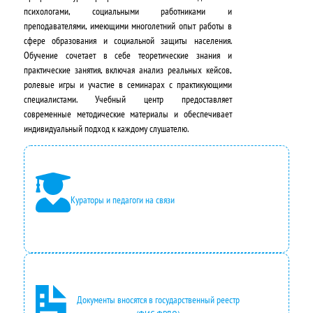
психологами, социальными работниками и
л
н
преподавателями, имеющими многолетний опыт работы в
сфере образования и социальной защиты населения.
ь
а
Обучение сочетает в себе теоретические знания и
н
:
практические занятия, включая анализ реальных кейсов,
ролевые игры и участие в семинарах с практикующими
а
2
специалистами. Учебный центр предоставляет
современные методические материалы и обеспечивает
я
4
индивидуальный подход к каждому слушателю.
ц
2
е
0
н
0
Кураторы и педагоги на связи
а
,
с
0
о
0
с
₽
Документы вносятся в государственный реестр
т
.