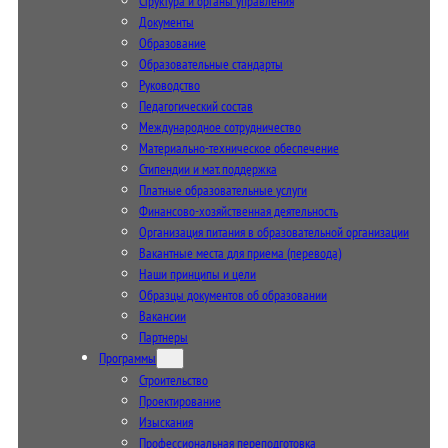
Структура и органы управления
Документы
Образование
Образовательные стандарты
Руководство
Педагогический состав
Международное сотрудничество
Материально-техническое обеспечение
Стипендии и мат. поддержка
Платные образовательные услуги
Финансово-хозяйственная деятельность
Организация питания в образовательной организации
Вакантные места для приема (перевода)
Наши принципы и цели
Образцы документов об образовании
Вакансии
Партнеры
Программы
Строительство
Проектирование
Изыскания
Профессиональная переподготовка