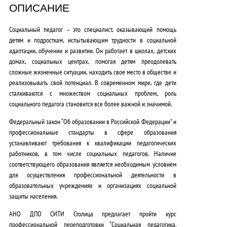
ОПИСАНИЕ
0
₽
Социальный педагог – это специалист, оказывающий помощь
детям и подросткам, испытывающим трудности в социальной
.
адаптации, обучении и развитии. Он работает в школах, детских
домах, социальных центрах, помогая детям преодолевать
сложные жизненные ситуации, находить свое место в обществе и
реализовывать свой потенциал.
В современном мире, где дети
сталкиваются с множеством социальных проблем, роль
социального педагога становится все более важной и значимой
.
Федеральный закон “Об образовании в Российской Федерации” и
профессиональные стандарты в сфере образования
устанавливают требования к квалификации педагогических
работников, в том числе социальных педагогов. Наличие
соответствующего образования является
необходимым условием
для осуществления профессиональной деятельности в
образовательных учреждениях и организациях социальной
защиты населения
.
АНО ДПО СИТИ Столица предлагает пройти курс
профессиональной переподготовки “Социальная педагогика.