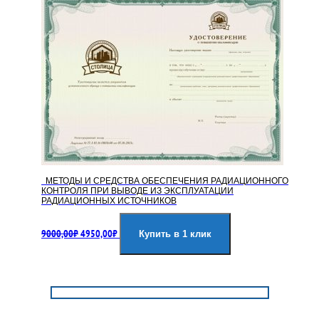
МЕТОДЫ И СРЕДСТВА ОБЕСПЕЧЕНИЯ РАДИАЦИОННОГО
КОНТРОЛЯ ПРИ ВЫВОДЕ ИЗ ЭКСПЛУАТАЦИИ
РАДИАЦИОННЫХ ИСТОЧНИКОВ
Первоначальная
Текущая
9000,00
₽
4950,00
₽
цена
цена:
Купить в 1 клик
составляла
4950,00₽.
9000,00₽.