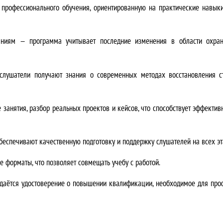
л
рофессионального обучения, ориентированную на практические навыки
я
аниям
— программа учитывает последние изменения в области охран
л
а
лушатели получают знания о современных методах восстановления ст
3
 занятия, разбор реальных проектов и кейсов, что способствует эффекти
5
0
еспечивают качественную подготовку и поддержку слушателей на всех эт
0
 форматы, что позволяет совмещать учебу с работой.
0
даётся удостоверение о повышении квалификации, необходимое для проф
,
0