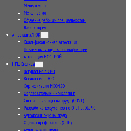
Менеджмент
Металлургия
Обучение рабочим специальностям
Лаборатория
Аттестация/НОК
Квалификационная аттестация
Независимая оценка квалификации
Аттестация НОСТРОЙ
НТЦ Столица
Вступление в СРО
Вступление в НРС
Сертификация ИСО/ISO
Образовательный консалтинг
Специальная оценка труда (СОУТ)
Разработка документов по ОТ, ПБ, ЭБ, ЧС
Аутсорсинг охраны труда
Оценка проф. рисков (ОПР)
Аудит охраны труда