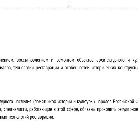
я
4
ц
2
е
0
н
0
а
,
нением, восстановлением и ремонтом объектов архитектурного и кул
с
0
иалов, технологий реставрации и особенностей исторических конструкци
о
0
с
₽
урного наследия (памятниках истории и культуры) народов Российской 
т
.
, специалисты, работающие в этой сфере, обязаны проходить регулярн
а
ных технологий реставрации.
в