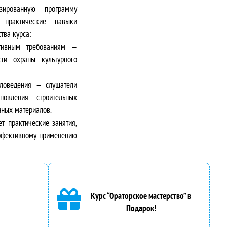
ированную программу
а практические навыки
тва курса:
ативным требованиям —
ти охраны культурного
аловедения — слушатели
овления строительных
нных материалов.
т практические занятия,
эффективному применению
Курс “Ораторское мастерство” в
Подарок!