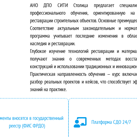
АНО ДПО СИТИ Столица предлагает специализ
в
у
профессионального обучения, ориентированную н
о
щ
реставрации строительных объектов. Основные преимущес
Соответствие актуальным законодательным и норм
н
а
программа учитывает последние изменения в облас
наследия и реставрации.
а
я
Глубокое изучение технологий реставрации и матери
получают знания о современных методах восстан
ч
ц
конструкций и использовании традиционных и инновацио
а
е
Практическая направленность обучения — курс включае
разбор реальных проектов и кейсов, что способствует 
л
н
знаний на практике.
ь
а
н
:
менты вносятся в государственный
Платформа СДО 24/7
а
2
реестр (ФИС ФРДО)