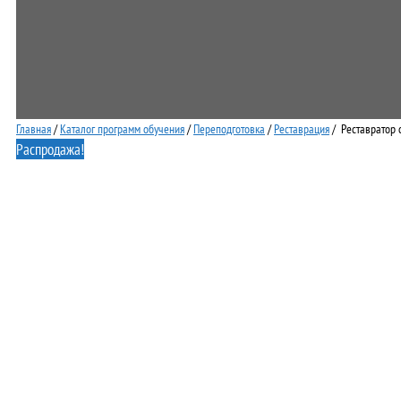
Главная
/
Каталог программ обучения
/
Переподготовка
/
Реставрация
/ Реставратор 
Распродажа!