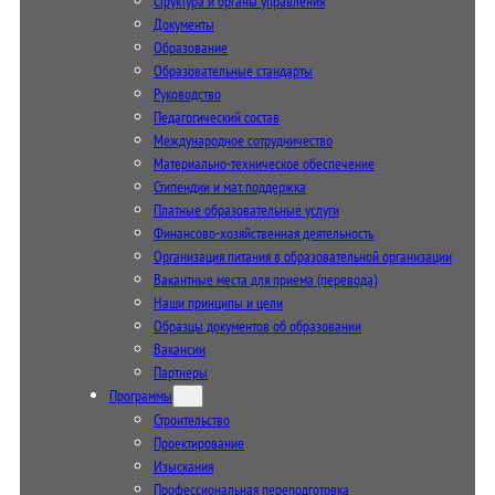
Структура и органы управления
Документы
Образование
Образовательные стандарты
Руководство
Педагогический состав
Международное сотрудничество
Материально-техническое обеспечение
Стипендии и мат. поддержка
Платные образовательные услуги
Финансово-хозяйственная деятельность
Организация питания в образовательной организации
Вакантные места для приема (перевода)
Наши принципы и цели
Образцы документов об образовании
Вакансии
Партнеры
Программы
Строительство
Проектирование
Изыскания
Профессиональная переподготовка