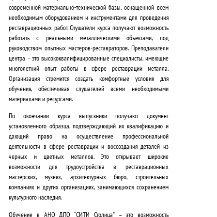
современной материально-технической базы
, оснащенной всем
необходимым оборудованием и инструментами для проведения
реставрационных работ. Слушатели курса получают возможность
работать с реальными металлическими объектами
, под
руководством опытных мастеров-реставраторов. Преподаватели
центра – это
высококвалифицированные специалисты
, имеющие
многолетний опыт работы в сфере реставрации металла.
Организация стремится создать
комфортные условия для
обучения
, обеспечивая слушателей всеми необходимыми
материалами и ресурсами.
По окончании курса выпускники получают документ
установленного образца, подтверждающий их квалификацию и
дающий право на осуществление профессиональной
деятельности в сфере реставрации и воссоздания деталей из
черных и цветных металлов. Это открывает широкие
возможности для трудоустройства в реставрационных
мастерских, музеях, архитектурных бюро, строительных
компаниях и других организациях, занимающихся сохранением
культурного наследия.
Обучение в АНО ДПО “СИТИ Столица” – это возможность