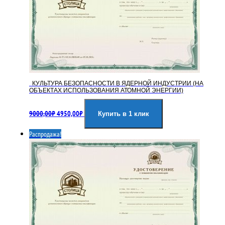
КУЛЬТУРА БЕЗОПАСНОСТИ В ЯДЕРНОЙ ИНДУСТРИИ (НА
ОБЪЕКТАХ ИСПОЛЬЗОВАНИЯ АТОМНОЙ ЭНЕРГИИ)
Первоначальная
Текущая
9000,00
₽
4950,00
₽
цена
цена:
Купить в 1 клик
составляла
4950,00₽.
Распродажа!
9000,00₽.