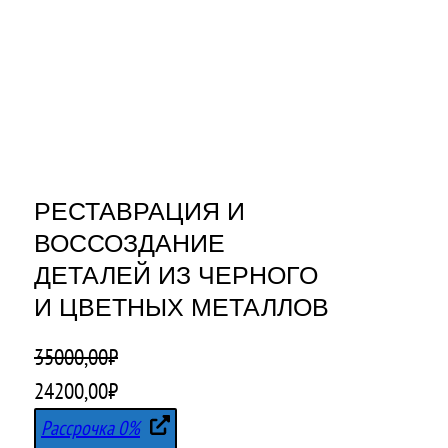
РЕСТАВРАЦИЯ И
ВОССОЗДАНИЕ
ДЕТАЛЕЙ ИЗ ЧЕРНОГО
И ЦВЕТНЫХ МЕТАЛЛОВ
35000,00
₽
П
Т
24200,00
₽
е
е
Рассрочка 0%