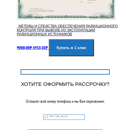
МЕТОДЫ И СРЕДСТВА ОБЕСПЕЧЕНИЯ РАДИАЦИОННОГО
КОНТРОЛЯ ПРИ ВЫВОДЕ ИЗ ЭКСПЛУАТАЦИИ
РАДИАЦИОННЫХ ИСТОЧНИКОВ
Первоначальная
Текущая
9000,00
₽
4950,00
₽
цена
цена:
Купить в 1 клик
составляла
4950,00₽.
9000,00₽.
ХОТИТЕ ОФОРМИТЬ РАССРОЧКУ?
Оставьте свой номер телефона и мы Вам перезвоним: