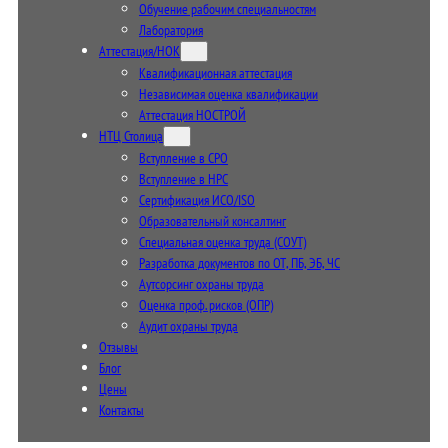
Обучение рабочим специальностям
Лаборатория
Аттестация/НОК
Квалификационная аттестация
Независимая оценка квалификации
Аттестация НОСТРОЙ
НТЦ Столица
Вступление в СРО
Вступление в НРС
Сертификация ИСО/ISO
Образовательный консалтинг
Специальная оценка труда (СОУТ)
Разработка документов по ОТ, ПБ, ЭБ, ЧС
Аутсорсинг охраны труда
Оценка проф. рисков (ОПР)
Аудит охраны труда
Отзывы
Блог
Цены
Контакты