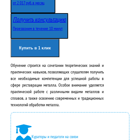
р
к
от 2 017 руб. в месяц
в
у
Получить консультацию
о
щ
Перезвоним в течение 10 минут
н
а
а
я
Купить в 1 клик
ч
ц
Обучение строится на сочетании теоретических знаний и
а
е
практических навыков, позволяющих слушателям получить
л
н
все необходимые компетенции для успешной работы в
сфере реставрации металла. Особое внимание уделяется
ь
а
практической работе с различными видами металлов и
н
:
сплавов, а также освоению современных и традиционных
технологий обработки металла.
а
2
я
4
ц
2
Кураторы и педагоги на связи