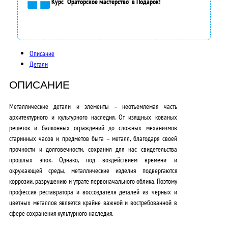
Курс “Ораторское мастерство” в Подарок!
5
0
0
Описание
Детали
0
,
ОПИСАНИЕ
0
Металлические детали и элементы – неотъемлемая часть
архитектурного и культурного наследия. От изящных кованых
0
решеток и балконных ограждений до сложных механизмов
₽
старинных часов и предметов быта – металл, благодаря своей
прочности и долговечности, сохранил для нас свидетельства
.
прошлых эпох. Однако, под воздействием времени и
окружающей среды, металлические изделия подвергаются
коррозии, разрушению и утрате первоначального облика. Поэтому
профессия реставратора и воссоздателя деталей из черных и
цветных металлов является крайне важной и востребованной в
сфере сохранения культурного наследия.