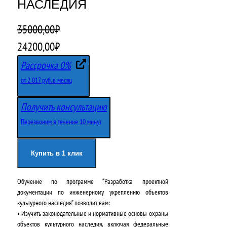
НАСЛЕДИЯ
35000,00
₽
П
Т
24200,00
₽
е
е
Рассрочка 0%
р
к
от 2 017 руб. в месяц
в
у
Получить консультацию
о
щ
Перезвоним в течение 10 минут
н
а
а
я
Купить в 1 клик
ч
ц
Обучение по программе “Разработка проектной
а
е
документации по инженерному укреплению объектов
л
н
культурного наследия” позволит вам:
• Изучить законодательные и нормативные основы охраны
ь
а
объектов культурного наследия, включая федеральные