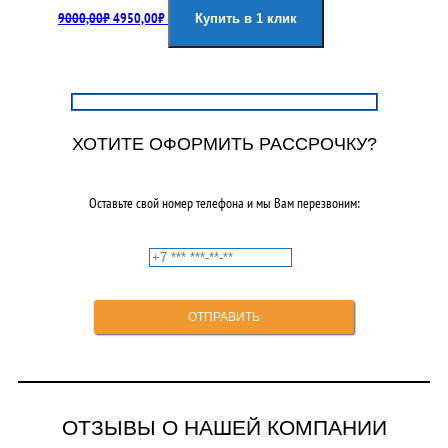
9000,00
₽
4950,00
₽
цена
цена:
Купить в 1 клик
составляла
4950,00₽.
9000,00₽.
ХОТИТЕ ОФОРМИТЬ РАССРОЧКУ?
Оставьте свой номер телефона и мы Вам перезвоним:
ОТЗЫВЫ О НАШЕЙ КОМПАНИИ