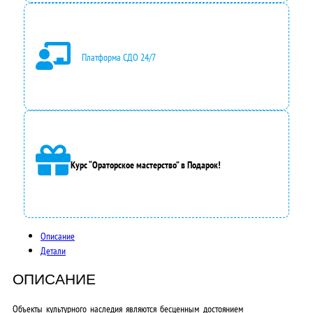
л
я
л
Платформа СДО 24/7
а
3
5
0
Курс “Ораторское мастерство” в Подарок!
0
0
,
Описание
0
Детали
0
ОПИСАНИЕ
₽
Объекты культурного наследия являются бесценным достоянием