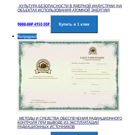
КУЛЬТУРА БЕЗОПАСНОСТИ В ЯДЕРНОЙ ИНДУСТРИИ (НА
ОБЪЕКТАХ ИСПОЛЬЗОВАНИЯ АТОМНОЙ ЭНЕРГИИ)
Первоначальная
Текущая
9000,00
₽
4950,00
₽
цена
цена:
Купить в 1 клик
составляла
4950,00₽.
Распродажа!
9000,00₽.
МЕТОДЫ И СРЕДСТВА ОБЕСПЕЧЕНИЯ РАДИАЦИОННОГО
КОНТРОЛЯ ПРИ ВЫВОДЕ ИЗ ЭКСПЛУАТАЦИИ
РАДИАЦИОННЫХ ИСТОЧНИКОВ
Первоначальная
Текущая