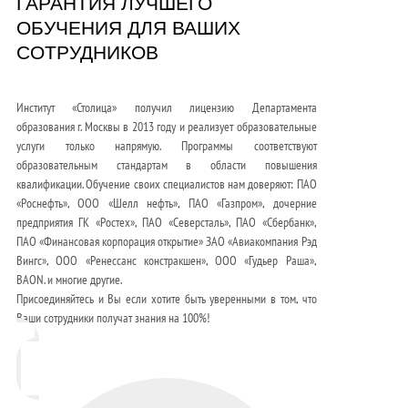
ГАРАНТИЯ ЛУЧШЕГО
ОБУЧЕНИЯ ДЛЯ ВАШИХ
СОТРУДНИКОВ
Институт «Столица» получил лицензию Департамента
образования г. Москвы в 2013 году и реализует образовательные
услуги только напрямую. Программы соответствуют
образовательным стандартам в области повышения
квалификации. Обучение своих специалистов нам доверяют: ПАО
«Роснефть», ООО «Шелл нефть», ПАО «Газпром», дочерние
предприятия ГК «Ростех», ПАО «Северсталь», ПАО «Сбербанк»,
ПАО «Финансовая корпорация открытие» ЗАО «Авиакомпания Рэд
Вингс», ООО «Ренессанс констракшен», ООО «Гудьер Раша»,
BAON. и многие другие.
Присоединяйтесь и Вы если хотите быть уверенными в том, что
Ваши сотрудники получат знания на 100%!