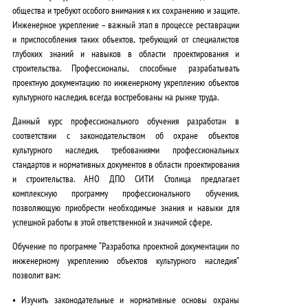
.
общества и требуют особого внимания к их сохранению и защите.
Инженерное укрепление – важный этап в процессе реставрации
и приспособления таких объектов, требующий от специалистов
глубоких знаний и навыков в области проектирования и
строительства. Профессионалы, способные разрабатывать
проектную документацию по инженерному укреплению объектов
культурного наследия, всегда востребованы на рынке труда.
Данный курс профессионального обучения разработан в
соответствии с законодательством об охране объектов
культурного наследия, требованиями профессиональных
стандартов и нормативных документов в области проектирования
и строительства.
АНО ДПО СИТИ Столица предлагает
комплексную программу профессионального обучения
,
позволяющую приобрести необходимые знания и навыки для
успешной работы в этой ответственной и значимой сфере.
Обучение по программе “Разработка проектной документации по
инженерному укреплению объектов культурного наследия”
позволит вам:
•
Изучить законодательные и нормативные основы охраны