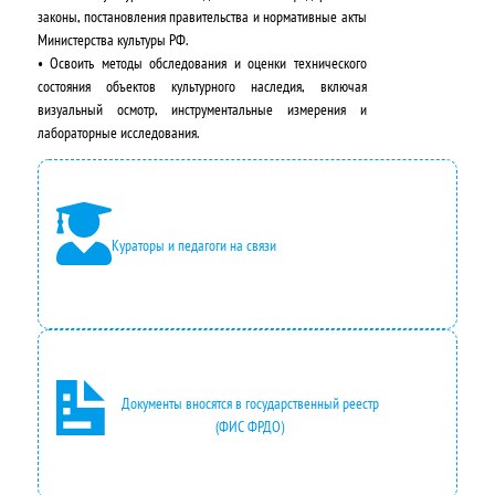
н
:
законы, постановления правительства и нормативные акты
Министерства культуры РФ.
а
2
• Освоить методы обследования и оценки технического
состояния объектов культурного наследия, включая
я
4
визуальный осмотр, инструментальные измерения и
ц
2
лабораторные исследования.
е
0
н
0
а
,
Кураторы и педагоги на связи
с
0
о
0
с
₽
т
.
Документы вносятся в государственный реестр
(ФИС ФРДО)
а
в