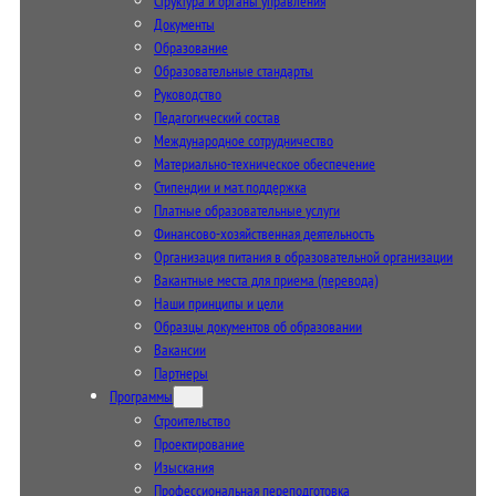
Структура и органы управления
Документы
Образование
Образовательные стандарты
Руководство
Педагогический состав
Международное сотрудничество
Материально-техническое обеспечение
Стипендии и мат. поддержка
Платные образовательные услуги
Финансово-хозяйственная деятельность
Организация питания в образовательной организации
Вакантные места для приема (перевода)
Наши принципы и цели
Образцы документов об образовании
Вакансии
Партнеры
Программы
Строительство
Проектирование
Изыскания
Профессиональная переподготовка