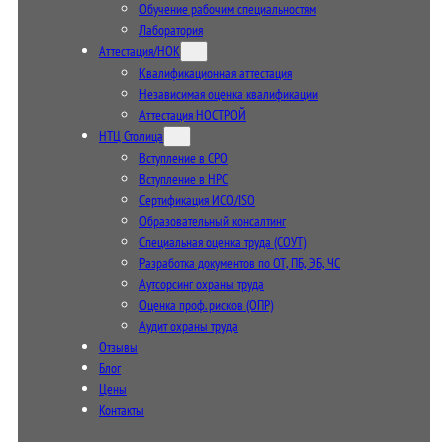
Обучение рабочим специальностям
Лаборатория
Аттестация/НОК
Квалификационная аттестация
Независимая оценка квалификации
Аттестация НОСТРОЙ
НТЦ Столица
Вступление в СРО
Вступление в НРС
Сертификация ИСО/ISO
Образовательный консалтинг
Специальная оценка труда (СОУТ)
Разработка документов по ОТ, ПБ, ЭБ, ЧС
Аутсорсинг охраны труда
Оценка проф. рисков (ОПР)
Аудит охраны труда
Отзывы
Блог
Цены
Контакты