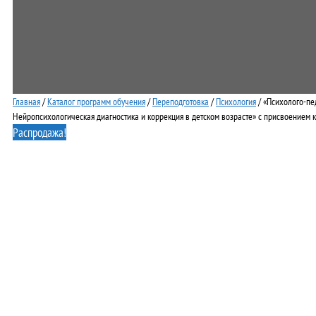
Главная
/
Каталог программ обучения
/
Переподготовка
/
Психология
/ «Психолого-пе
Нейропсихологическая диагностика и коррекция в детском возрасте» с присвоением 
Распродажа!