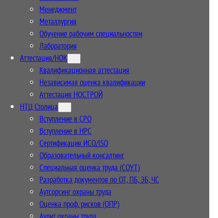
Менеджмент
Металлургия
Обучение рабочим специальностям
Лаборатория
Аттестация/НОК
Квалификационная аттестация
Независимая оценка квалификации
Аттестация НОСТРОЙ
НТЦ Столица
Вступление в СРО
Вступление в НРС
Сертификация ИСО/ISO
Образовательный консалтинг
Специальная оценка труда (СОУТ)
Разработка документов по ОТ, ПБ, ЭБ, ЧС
Аутсорсинг охраны труда
Оценка проф. рисков (ОПР)
Аудит охраны труда