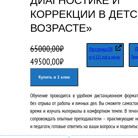
ДИАГНОСТИКЕ И
КОРРЕКЦИИ В ДЕТ
ВОЗРАСТЕ»
65000,00
₽
П
Рассрочка 0%
Пере
от 4 125 руб. в месяц
П
Т
49500,00
₽
е
е
Купить в 1 клик
р
к
Обучение проводится в удобном дистанционном формате
в
у
без отрыва от работы и личных дел. Вы сможете самосто
о
щ
время и изучать материалы в комфортном темпе. В течен
сопровождать опытные преподаватели – практикующие не
н
а
и педагоги, готовые ответить на ваши вопросы и поделить