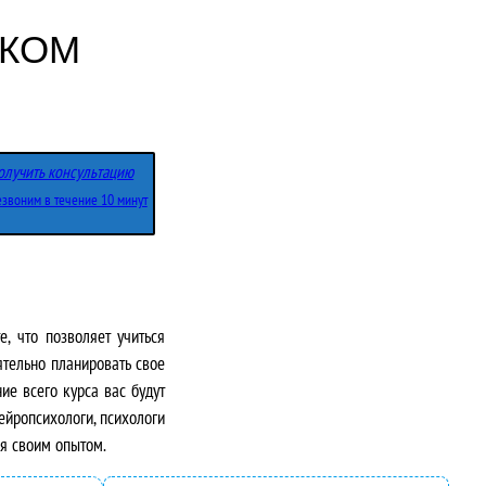
СКОМ
олучить консультацию
звоним в течение 10 минут
, что позволяет учиться
ятельно планировать свое
ие всего курса вас будут
йропсихологи, психологи
ся своим опытом.