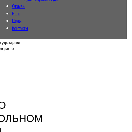
Отзывы
Блог
Цены
Контакты
м учреждении.
возрасте»
О
КОЛЬНОМ
М