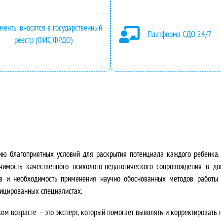
а
я
ч
ц
менты вносятся в государственный
Платформа СДО 24/7
а
е
реестр (ФИС ФРДО)
л
н
ь
а
н
:
а
4
я
9
ию благоприятных условий для раскрытия потенциала каждого ребенка
ц
5
чимость качественного психолого-педагогического сопровождения в д
ов и необходимость применения научно обоснованных методов работы с
е
0
фицированных специалистах.
н
0
ом возрасте – это эксперт, который помогает выявлять и корректировать