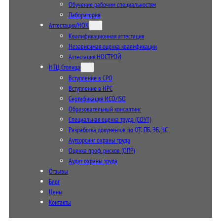
Обучение рабочим специальностям
Лаборатория
Аттестация/НОК
Квалификационная аттестация
Независимая оценка квалификации
Аттестация НОСТРОЙ
НТЦ Столица
Вступление в СРО
Вступление в НРС
Сертификация ИСО/ISO
Образовательный консалтинг
Специальная оценка труда (СОУТ)
Разработка документов по ОТ, ПБ, ЭБ, ЧС
Аутсорсинг охраны труда
Оценка проф. рисков (ОПР)
Аудит охраны труда
Отзывы
Блог
Цены
Контакты