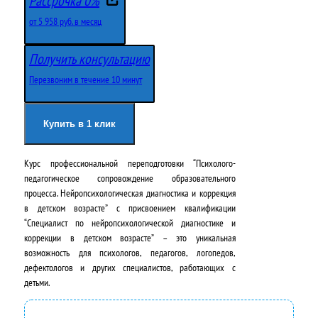
Рассрочка 0%
р
к
от 5 958 руб. в месяц
в
у
Получить консультацию
о
щ
Перезвоним в течение 10 минут
н
а
а
я
Купить в 1 клик
ч
ц
Курс профессиональной переподготовки “Психолого-
а
е
педагогическое сопровождение образовательного
л
н
процесса. Нейропсихологическая диагностика и коррекция
в детском возрасте” с присвоением квалификации
ь
а
“Специалист по нейропсихологической диагностике и
н
:
коррекции в детском возрасте” – это уникальная
возможность для психологов, педагогов, логопедов,
а
7
дефектологов и других специалистов, работающих с
детьми.
я
1
ц
5