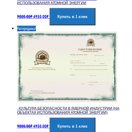
ИСПОЛЬЗОВАНИЯ АТОМНОЙ ЭНЕРГИИ
Первоначальная
Текущая
9000,00
₽
4950,00
₽
цена
цена:
Купить в 1 клик
составляла
4950,00₽.
Распродажа!
9000,00₽.
КУЛЬТУРА БЕЗОПАСНОСТИ В ЯДЕРНОЙ ИНДУСТРИИ (НА
ОБЪЕКТАХ ИСПОЛЬЗОВАНИЯ АТОМНОЙ ЭНЕРГИИ)
Первоначальная
Текущая
9000,00
₽
4950,00
₽
цена
цена:
Купить в 1 клик