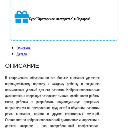
8
5
Курс “Ораторское мастерство” в Подарок!
0
0
0
Описание
,
Детали
0
ОПИСАНИЕ
0
В современном образовании все больше внимания уделяется
₽
индивидуальному подходу к каждому ребенку и созданию
оптимальных условий для его развития.
Нейропсихологическая
.
диагностика и коррекция
позволяют выявить особенности работы
мозга ребенка и разработать индивидуальную программу,
направленную на преодоление трудностей в обучении, развитии
речи, внимания, памяти и других когнитивных функций.
Специалист по нейропсихологической диагностике и коррекции в
детском возрасте
– это востребованный профессионал,