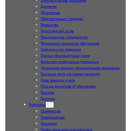
Структура и органы управления
Документы
Образование
Образовательные стандарты
Руководство
Педагогический состав
Международное сотрудничество
Материально-техническое обеспечение
Стипендии и мат. поддержка
Платные образовательные услуги
Финансово-хозяйственная деятельность
Организация питания в образовательной организации
Вакантные места для приема (перевода)
Наши принципы и цели
Образцы документов об образовании
Вакансии
Партнеры
Программы
Строительство
Проектирование
Изыскания
Профессиональная переподготовка