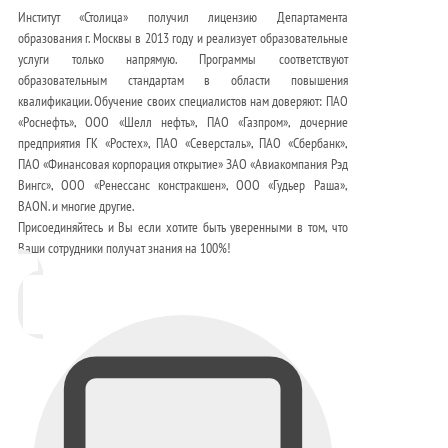
Институт «Столица» получил лицензию Департамента
образования г. Москвы в 2013 году и реализует образовательные
услуги только напрямую. Программы соответствуют
образовательным стандартам в области повышения
квалификации. Обучение своих специалистов нам доверяют: ПАО
«Роснефть», ООО «Шелл нефть», ПАО «Газпром», дочерние
предприятия ГК «Ростех», ПАО «Северсталь», ПАО «Сбербанк»,
ПАО «Финансовая корпорация открытие» ЗАО «Авиакомпания Рэд
Вингс», ООО «Ренессанс констракшен», ООО «Гудьер Раша»,
BAON. и многие другие.
Присоединяйтесь и Вы если хотите быть уверенными в том, что
Ваши сотрудники получат знания на 100%!