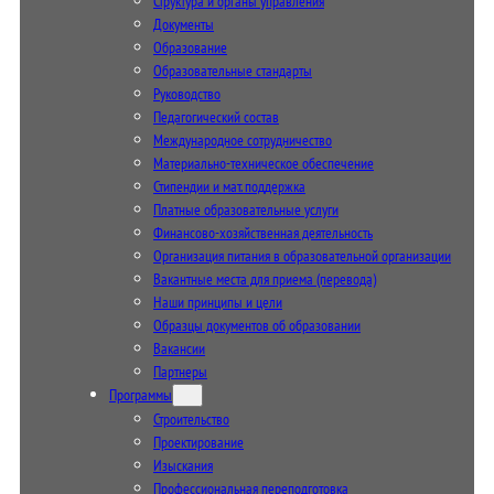
Структура и органы управления
Документы
Образование
Образовательные стандарты
Руководство
Педагогический состав
Международное сотрудничество
Материально-техническое обеспечение
Стипендии и мат. поддержка
Платные образовательные услуги
Финансово-хозяйственная деятельность
Организация питания в образовательной организации
Вакантные места для приема (перевода)
Наши принципы и цели
Образцы документов об образовании
Вакансии
Партнеры
Программы
Строительство
Проектирование
Изыскания
Профессиональная переподготовка