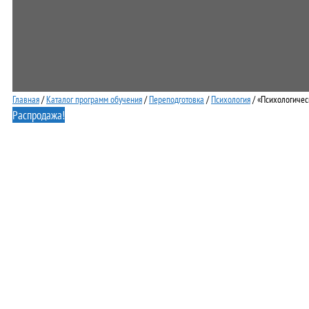
Главная
/
Каталог программ обучения
/
Переподготовка
/
Психология
/ «Психологичес
Распродажа!