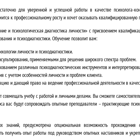
о
0
остаточно для уверенной и успешной работы в качестве психолога-кон
ремится к профессиональному росту и хочет оказывать квалифицированную
с
₽
ние и психологическая диагностика личности» с присвоением квалификац
т
.
ования и психодиагностики.
Обучение позволит вам:
а
ихологии личности и психодиагностики.
нсультирования, применяемыми для решения широкого спектра проблем.
в
ьзованием различных психодиагностических инструментов и интерпретиров
л
я с учетом особенностей личности и проблем клиента.
цию и дающий право на ведение профессиональной деятельности в качест
я
т совмещать учебу с работой и личными делами.
Вы сможете самостоятель
л
рса вас будут сопровождать опытные преподаватели – практикующие психо
а
ых знаний, предусмотрена
опциональная возможность прохождения 
4
ь получить опыт работы под руководством опытных наставников и укре