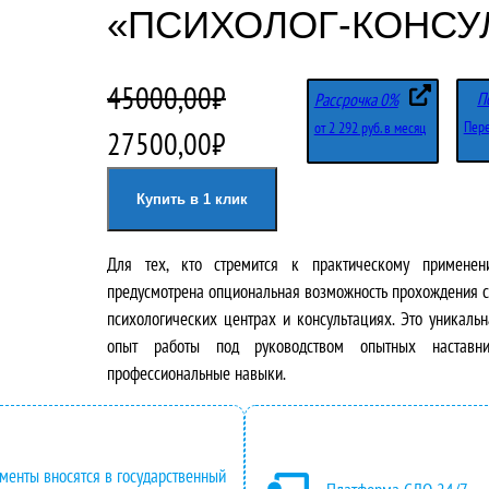
«ПСИХОЛОГ-КОНСУ
45000,00
₽
П
Рассрочка 0%
Пере
от 2 292 руб. в месяц
П
Т
27500,00
₽
е
е
Купить в 1 клик
р
к
Для тех, кто стремится к практическому применен
в
у
предусмотрена опциональная возможность прохождения с
о
щ
психологических центрах и консультациях. Это уникаль
опыт работы под руководством опытных наставн
н
а
профессиональные навыки.
а
я
ч
ц
менты вносятся в государственный