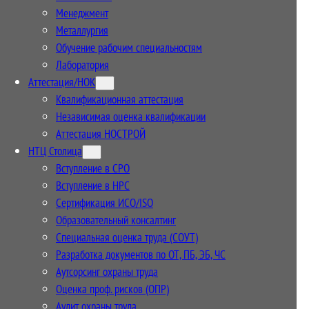
Менеджмент
Металлургия
Обучение рабочим специальностям
Лаборатория
Аттестация/НОК
Квалификационная аттестация
Независимая оценка квалификации
Аттестация НОСТРОЙ
НТЦ Столица
Вступление в СРО
Вступление в НРС
Сертификация ИСО/ISO
Образовательный консалтинг
Специальная оценка труда (СОУТ)
Разработка документов по ОТ, ПБ, ЭБ, ЧС
Аутсорсинг охраны труда
Оценка проф. рисков (ОПР)
Аудит охраны труда