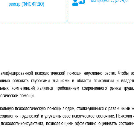
Платформа СДО 24/7
а
е
реестр (ФИС ФРДО)
л
н
ь
а
н
:
а
2
я
7
валифицированной психологической помощи неуклонно растет.
Чтобы э
ц
5
ходимо обладать глубокими знаниями в области психологии и владе
альных компетенций является требованием современного рынка труда
е
0
логической помощи.
н
0
иональную психологическую помощь людям, столкнувшимся с различными
еодоления трудностей и улучшить свое психическое состояние.
Психолог
а
,
психолога-консультанта, позволяющими эффективно оценивать состояни
с
0