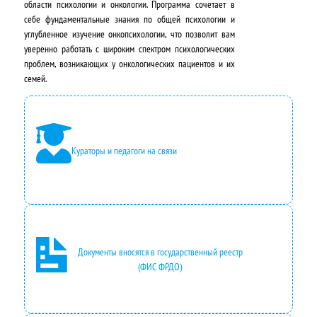
л
н
области психологии и онкологии. Программа сочетает в
себе фундаментальные знания по общей психологии и
ь
а
углубленное изучение онкопсихологии, что позволит вам
н
:
уверенно работать с широким спектром психологических
проблем, возникающих у онкологических пациентов и их
а
9
семей.
я
3
ц
5
е
0
Кураторы и педагоги на связи
н
0
а
,
с
0
о
0
Документы вносятся в государственный реестр
с
₽
(ФИС ФРДО)
т
.
а