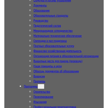
Структура и органы управления
Документы
Образование
Образовательные стандарты
Руководство
Педагогический состав
Международное сотрудничество
Материально-техническое обеспечение
Стипендии и мат. поддержка
Платные образовательные услуги
Финансово-хозяйственная деятельность
Организация питания в образовательной организации
Вакантные места для приема (перевода)
Наши принципы и цели
Образцы документов об образовании
Вакансии
Партнеры
Программы
Строительство
Проектирование
Изыскания
Профессиональная переподготовка