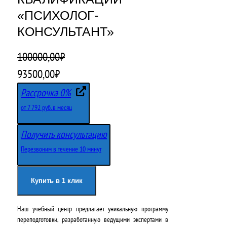
«ПСИХОЛОГ-
КОНСУЛЬТАНТ»
100000,00
₽
П
Т
93500,00
₽
е
е
Рассрочка 0%
р
к
от 7 792 руб. в месяц
в
у
Получить консультацию
о
щ
Перезвоним в течение 10 минут
н
а
а
я
Купить в 1 клик
ч
ц
Наш учебный центр предлагает уникальную программу
а
е
переподготовки, разработанную ведущими экспертами в