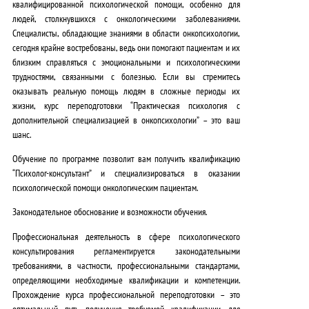
квалифицированной психологической помощи, особенно для
0
людей, столкнувшихся с онкологическими заболеваниями.
Специалисты, обладающие знаниями в области онкопсихологии,
₽
сегодня крайне востребованы
, ведь они помогают пациентам и их
.
близким справляться с эмоциональными и психологическими
трудностями, связанными с болезнью. Если вы стремитесь
оказывать реальную помощь людям в сложные периоды их
жизни, курс переподготовки “Практическая психология с
дополнительной специализацией в онкопсихологии” – это ваш
шанс.
Обучение по программе позволит вам получить квалификацию
“Психолог-консультант” и специализироваться в оказании
психологической помощи онкологическим пациентам.
Законодательное обоснование и возможности обучения.
Профессиональная деятельность в сфере психологического
консультирования регламентируется законодательными
требованиями, в частности, профессиональными стандартами,
определяющими необходимые квалификации и компетенции.
Прохождение курса профессиональной переподготовки – это
оптимальный путь получения требуемой квалификации для