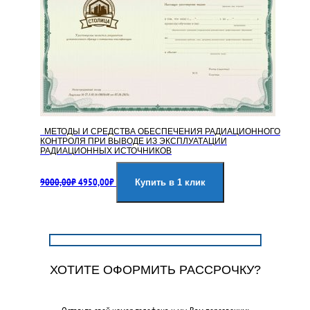
МЕТОДЫ И СРЕДСТВА ОБЕСПЕЧЕНИЯ РАДИАЦИОННОГО
КОНТРОЛЯ ПРИ ВЫВОДЕ ИЗ ЭКСПЛУАТАЦИИ
РАДИАЦИОННЫХ ИСТОЧНИКОВ
Первоначальная
Текущая
9000,00
₽
4950,00
₽
цена
цена:
Купить в 1 клик
составляла
4950,00₽.
9000,00₽.
ХОТИТЕ ОФОРМИТЬ РАССРОЧКУ?