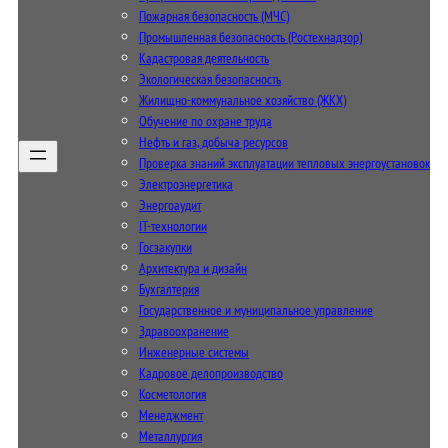
Пожарная безопасность (МЧС)
Промышленная безопасность (Ростехнадзор)
Кадастровая деятельность
Экологическая безопасность
Жилищно-коммунальное хозяйство (ЖКХ)
Обучение по охране труда
Нефть и газ, добыча ресурсов
Проверка знаний эксплуатации тепловых энергоустановок
Электроэнергетика
Энергоаудит
IT-технологии
Госзакупки
Архитектура и дизайн
Бухгалтерия
Государственное и муниципальное управление
Здравоохранение
Инженерные системы
Кадровое делопроизводство
Косметология
Менеджмент
Металлургия