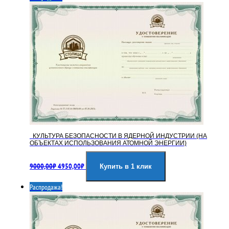
КУЛЬТУРА БЕЗОПАСНОСТИ В ЯДЕРНОЙ ИНДУСТРИИ (НА
ОБЪЕКТАХ ИСПОЛЬЗОВАНИЯ АТОМНОЙ ЭНЕРГИИ)
Первоначальная
Текущая
9000,00
₽
4950,00
₽
цена
цена:
Купить в 1 клик
составляла
4950,00₽.
Распродажа!
9000,00₽.