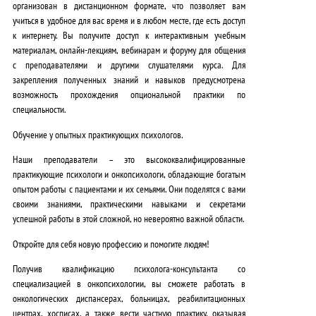
организован в дистанционном формате
, что позволяет вам
учиться в удобное для вас время и в любом месте, где есть доступ
к интернету. Вы получите доступ к интерактивным учебным
материалам, онлайн-лекциям, вебинарам и форуму для общения
с преподавателями и другими слушателями курса.
Для
закрепления полученных знаний и навыков предусмотрена
возможность прохождения опциональной практики по
специальности.
Обучение у опытных практикующих психологов.
Наши преподаватели – это
высококвалифицированные
практикующие психологи и онкопсихологи
, обладающие богатым
опытом работы с пациентами и их семьями. Они поделятся с вами
своими знаниями, практическими навыками и секретами
успешной работы в этой сложной, но невероятно важной области.
Откройте для себя новую профессию и помогите людям!
Получив квалификацию психолога-консультанта со
специализацией в онкопсихологии, вы сможете работать в
онкологических диспансерах, больницах, реабилитационных
центрах, хосписах, а также вести частную практику, оказывая