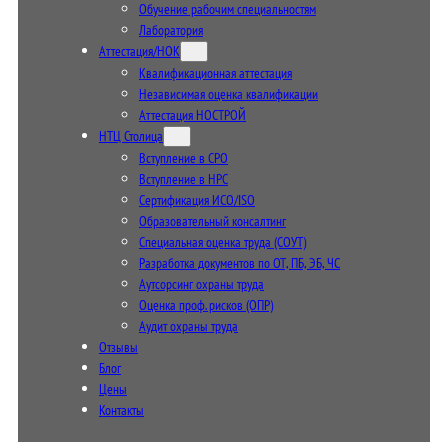
Обучение рабочим специальностям
Лаборатория
Аттестация/НОК
Квалификационная аттестация
Независимая оценка квалификации
Аттестация НОСТРОЙ
НТЦ Столица
Вступление в СРО
Вступление в НРС
Сертификация ИСО/ISO
Образовательный консалтинг
Специальная оценка труда (СОУТ)
Разработка документов по ОТ, ПБ, ЭБ, ЧС
Аутсорсинг охраны труда
Оценка проф. рисков (ОПР)
Аудит охраны труда
Отзывы
Блог
Цены
Контакты