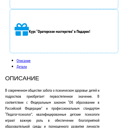
л
а
6
Курс “Ораторское мастерство” в Подарок!
5
0
0
Описание
0
Детали
,
ОПИСАНИЕ
0
В современном обществе забота о психическом здоровье детей и
0
подростков приобретает первостепенное значение. В
₽
соответствии с Федеральным законом “Об образовании в
Российской Федерации” и профессиональным стандартом
.
“Педагог-психолог”,
квалифицированные детские психологи
играют важную роль в обеспечении благоприятной
образовательной среды и полноценного развития личности