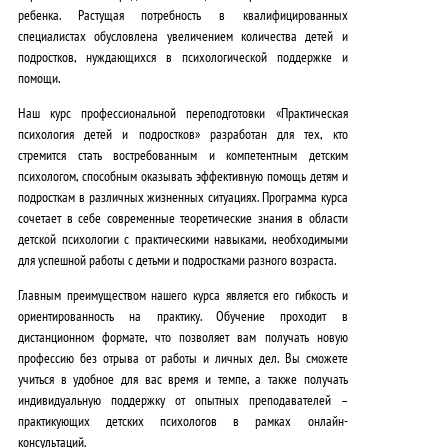
ребенка
. Растущая потребность в квалифицированных
специалистах обусловлена
увеличением количества детей и
подростков, нуждающихся в психологической поддержке и
помощи
.
Наш курс профессиональной переподготовки «Практическая
психология детей и подростков» разработан для тех, кто
стремится
стать востребованным и компетентным детским
психологом, способным оказывать эффективную помощь детям и
подросткам в различных жизненных ситуациях
.
Программа курса
сочетает в себе современные теоретические знания в области
детской психологии с практическими навыками, необходимыми
для успешной работы с детьми и подростками разного возраста
.
Главным преимуществом нашего курса является его гибкость и
ориентированность на практику
. Обучение проходит в
дистанционном формате,
что позволяет вам получать новую
профессию без отрыва от работы и личных дел
. Вы сможете
учиться в удобное для вас время и темпе, а также получать
индивидуальную поддержку от опытных преподавателей –
практикующих детских психологов
в рамках онлайн-
консультаций.