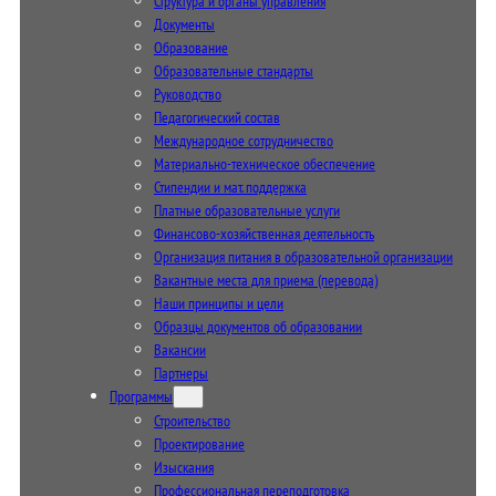
Структура и органы управления
Документы
Образование
Образовательные стандарты
Руководство
Педагогический состав
Международное сотрудничество
Материально-техническое обеспечение
Стипендии и мат. поддержка
Платные образовательные услуги
Финансово-хозяйственная деятельность
Организация питания в образовательной организации
Вакантные места для приема (перевода)
Наши принципы и цели
Образцы документов об образовании
Вакансии
Партнеры
Программы
Строительство
Проектирование
Изыскания
Профессиональная переподготовка