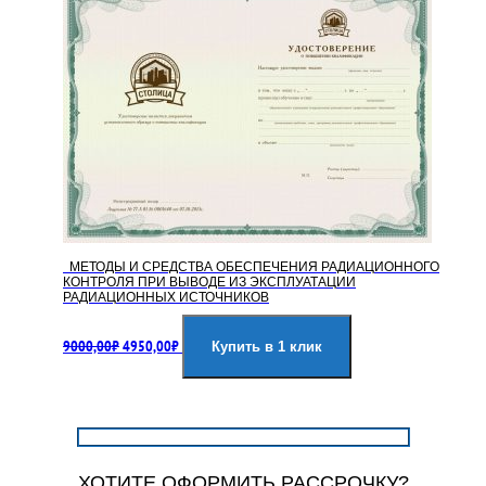
МЕТОДЫ И СРЕДСТВА ОБЕСПЕЧЕНИЯ РАДИАЦИОННОГО
КОНТРОЛЯ ПРИ ВЫВОДЕ ИЗ ЭКСПЛУАТАЦИИ
РАДИАЦИОННЫХ ИСТОЧНИКОВ
Первоначальная
Текущая
9000,00
₽
4950,00
₽
цена
цена:
Купить в 1 клик
составляла
4950,00₽.
9000,00₽.
ХОТИТЕ ОФОРМИТЬ РАССРОЧКУ?