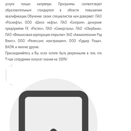
услуги только напрямую. Программы соответствуют
образовательным стандартам в области повышения
квалификации. Обучение своих специалистов нам доверяют: ПАО
«Роснефть», ООО «Шелл нефть», ПАО «Газпром», дочерние
предприятия ГК «Ростех», ПАО «Северсталь», ПАО «Сбербанк»,
ПАО «Финансовая корпорация открытие» ЗАО «Авиакомпания Рэд
Вингс», ООО «Ренессанс констракшен», ООО «Гудьер Раша»,
BAON. и многие другие.
Присоединяйтесь и Вы если хотите быть уверенными в том, что
Ваши сотрудники получат знания на 100%!