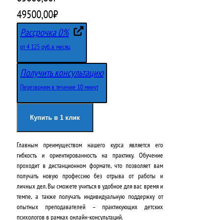
П
Т
49500,00
₽
е
е
Рассрочка 0%
р
к
от 4 125 руб. в месяц
в
у
Получить консультацию
о
щ
Перезвоним в течение 10 минут
н
а
а
я
Купить в 1 клик
ч
ц
Главным преимуществом нашего курса является его
а
е
гибкость и ориентированность на практику. Обучение
л
н
проходит в дистанционном формате, что позволяет вам
получать новую профессию без отрыва от работы и
ь
а
личных дел. Вы сможете учиться в удобное для вас время и
н
:
темпе, а также получать индивидуальную поддержку от
опытных преподавателей – практикующих детских
а
4
психологов в рамках онлайн-консультаций.