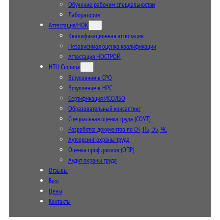
Обучение рабочим специальностям
Лаборатория
Аттестация/НОК
Квалификационная аттестация
Независимая оценка квалификации
Аттестация НОСТРОЙ
НТЦ Столица
Вступление в СРО
Вступление в НРС
Сертификация ИСО/ISO
Образовательный консалтинг
Специальная оценка труда (СОУТ)
Разработка документов по ОТ, ПБ, ЭБ, ЧС
Аутсорсинг охраны труда
Оценка проф. рисков (ОПР)
Аудит охраны труда
Отзывы
Блог
Цены
Контакты