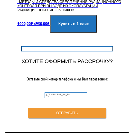
МЕТОДЫ И СРЕДСТВА ОБЕСПЕЧЕНИЯ РАДИАЦИОННОГО
КОНТРОЛЯ ПРИ ВЫВОДЕ ИЗ ЭКСПЛУАТАЦИИ
РАДИАЦИОННЫХ ИСТОЧНИКОВ
Первоначальная
Текущая
9000,00
₽
4950,00
₽
цена
цена:
Купить в 1 клик
составляла
4950,00₽.
9000,00₽.
ХОТИТЕ ОФОРМИТЬ РАССРОЧКУ?
Оставьте свой номер телефона и мы Вам перезвоним: