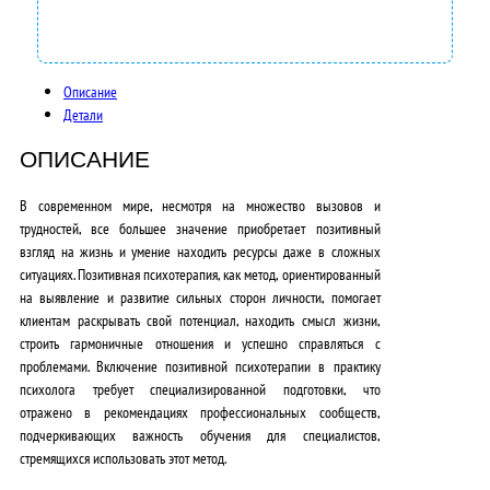
0
0
0
Описание
,
Детали
0
ОПИСАНИЕ
0
В современном мире, несмотря на множество вызовов и
₽
трудностей, все большее значение приобретает позитивный
взгляд на жизнь и умение находить ресурсы даже в сложных
.
ситуациях. Позитивная психотерапия, как метод, ориентированный
на выявление и развитие сильных сторон личности, помогает
клиентам раскрывать свой потенциал, находить смысл жизни,
строить гармоничные отношения и успешно справляться с
проблемами. Включение позитивной психотерапии в практику
психолога требует специализированной подготовки, что
отражено в рекомендациях профессиональных сообществ,
подчеркивающих важность обучения для специалистов,
стремящихся использовать этот метод.