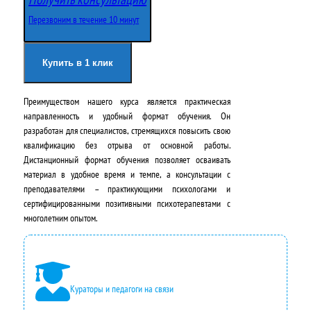
о
щ
Перезвоним в течение 10 минут
н
а
а
я
Купить в 1 клик
ч
ц
Преимуществом нашего курса является практическая
а
е
направленность и удобный формат обучения. Он
л
н
разработан для специалистов, стремящихся повысить свою
квалификацию без отрыва от основной работы.
ь
а
Дистанционный формат обучения позволяет осваивать
н
:
материал в удобное время и темпе, а консультации с
преподавателями – практикующими психологами и
а
4
сертифицированными позитивными психотерапевтами с
многолетним опытом.
я
9
ц
5
е
0
Кураторы и педагоги на связи
н
0