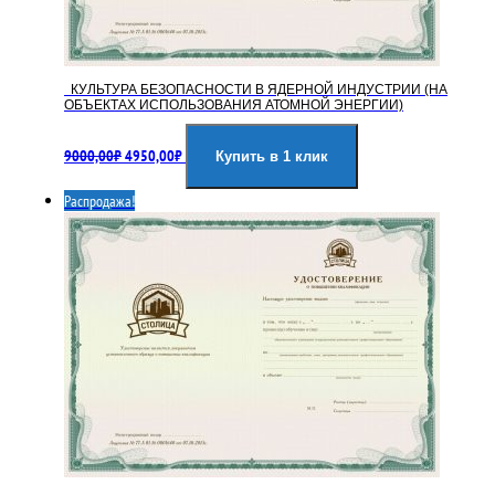
КУЛЬТУРА БЕЗОПАСНОСТИ В ЯДЕРНОЙ ИНДУСТРИИ (НА
ОБЪЕКТАХ ИСПОЛЬЗОВАНИЯ АТОМНОЙ ЭНЕРГИИ)
Первоначальная
Текущая
9000,00
₽
4950,00
₽
цена
цена:
Купить в 1 клик
составляла
4950,00₽.
Распродажа!
9000,00₽.