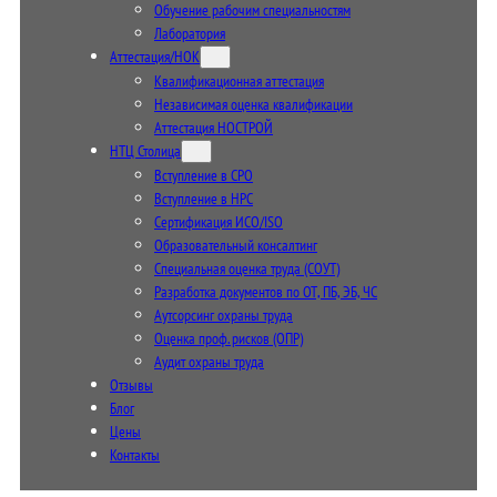
Обучение рабочим специальностям
Лаборатория
Аттестация/НОК
Квалификационная аттестация
Независимая оценка квалификации
Аттестация НОСТРОЙ
НТЦ Столица
Вступление в СРО
Вступление в НРС
Сертификация ИСО/ISO
Образовательный консалтинг
Специальная оценка труда (СОУТ)
Разработка документов по ОТ, ПБ, ЭБ, ЧС
Аутсорсинг охраны труда
Оценка проф. рисков (ОПР)
Аудит охраны труда
Отзывы
Блог
Цены
Контакты