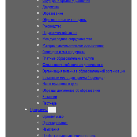
Структура и органы управления
Документы
Образование
Образовательные стандарты
Руководство
Педагогический состав
Международное сотрудничество
Материально-техническое обеспечение
Стипендии и мат. поддержка
Платные образовательные услуги
Финансово-хозяйственная деятельность
Организация питания в образовательной организации
Вакантные места для приема (перевода)
Наши принципы и цели
Образцы документов об образовании
Вакансии
Партнеры
Программы
Строительство
Проектирование
Изыскания
Профессиональная переподготовка