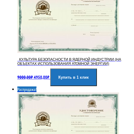
КУЛЬТУРА БЕЗОПАСНОСТИ В ЯДЕРНОЙ ИНДУСТРИИ (НА
ОБЪЕКТАХ ИСПОЛЬЗОВАНИЯ АТОМНОЙ ЭНЕРГИИ)
Первоначальная
Текущая
9000,00
₽
4950,00
₽
цена
цена:
Купить в 1 клик
составляла
4950,00₽.
Распродажа!
9000,00₽.