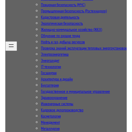
Пожарная безопасность (МЧС)
Промышленная безопасность (Ростехнадзор)
Кадастровая деятельность
Экологическая безопасность
Жилищно-коммунальное хозяйство (ЖКХ)
Обучение по охране труда
Нефть и газ, добыча ресурсов
Проверка знаний эксплуатации тепловых энергоустановок
Электроэнергетика
Энергоаудит
IT-технологии
Госзакупки
Архитектура и дизайн
Бухгалтерия
Государственное и муниципальное управление
Здравоохранение
Инженерные системы
Кадровое делопроизводство
Косметология
Менеджмент
Металлургия