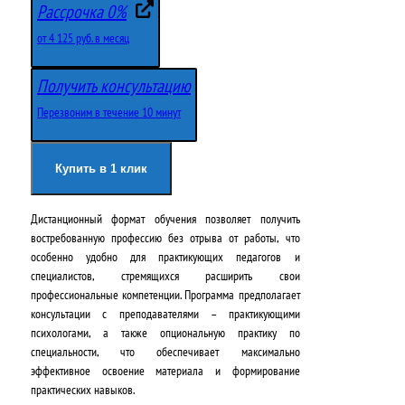
е
е
Рассрочка 0%
р
к
от 4 125 руб. в месяц
в
у
Получить консультацию
о
щ
Перезвоним в течение 10 минут
н
а
а
я
Купить в 1 клик
ч
ц
Дистанционный формат обучения позволяет получить
а
е
востребованную профессию без отрыва от работы, что
л
н
особенно удобно для практикующих педагогов и
специалистов, стремящихся расширить свои
ь
а
профессиональные компетенции. Программа предполагает
н
:
консультации с преподавателями – практикующими
психологами, а также опциональную практику по
а
4
специальности, что обеспечивает максимально
эффективное освоение материала и формирование
я
9
практических навыков.