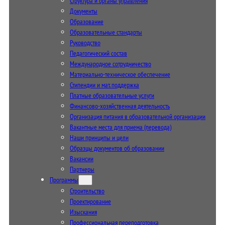
Структура и органы управления
Документы
Образование
Образовательные стандарты
Руководство
Педагогический состав
Международное сотрудничество
Материально-техническое обеспечение
Стипендии и мат. поддержка
Платные образовательные услуги
Финансово-хозяйственная деятельность
Организация питания в образовательной организации
Вакантные места для приема (перевода)
Наши принципы и цели
Образцы документов об образовании
Вакансии
Партнеры
Программы
Строительство
Проектирование
Изыскания
Профессиональная переподготовка