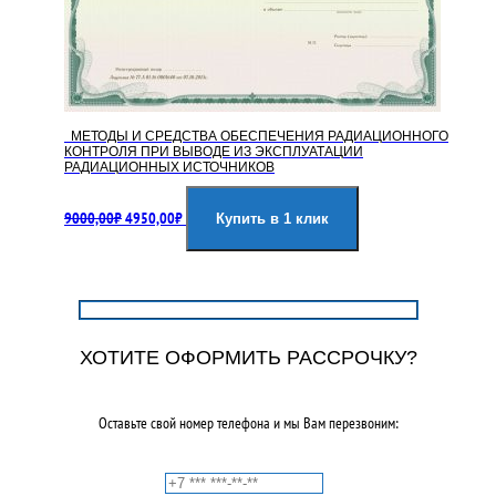
МЕТОДЫ И СРЕДСТВА ОБЕСПЕЧЕНИЯ РАДИАЦИОННОГО
КОНТРОЛЯ ПРИ ВЫВОДЕ ИЗ ЭКСПЛУАТАЦИИ
РАДИАЦИОННЫХ ИСТОЧНИКОВ
Первоначальная
Текущая
9000,00
₽
4950,00
₽
цена
цена:
Купить в 1 клик
составляла
4950,00₽.
9000,00₽.
ХОТИТЕ ОФОРМИТЬ РАССРОЧКУ?
Оставьте свой номер телефона и мы Вам перезвоним: