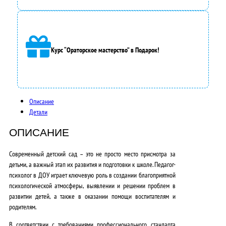
6
5
0
Курс “Ораторское мастерство” в Подарок!
0
0
,
Описание
Детали
0
ОПИСАНИЕ
0
₽
Современный детский сад – это не просто место присмотра за
детьми, а важный этап их развития и подготовки к школе.
Педагог-
.
психолог в ДОУ играет ключевую роль в создании благоприятной
психологической атмосферы, выявлении и решении проблем в
развитии детей, а также в оказании помощи воспитателям и
родителям
.
В соответствии с требованиями профессионального стандарта