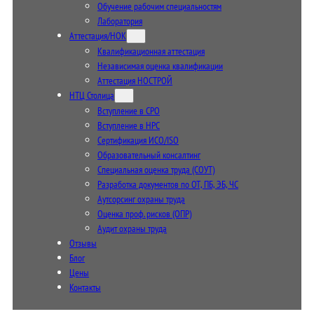
Обучение рабочим специальностям
Лаборатория
Аттестация/НОК
Квалификационная аттестация
Независимая оценка квалификации
Аттестация НОСТРОЙ
НТЦ Столица
Вступление в СРО
Вступление в НРС
Сертификация ИСО/ISO
Образовательный консалтинг
Специальная оценка труда (СОУТ)
Разработка документов по ОТ, ПБ, ЭБ, ЧС
Аутсорсинг охраны труда
Оценка проф. рисков (ОПР)
Аудит охраны труда
Отзывы
Блог
Цены
Контакты