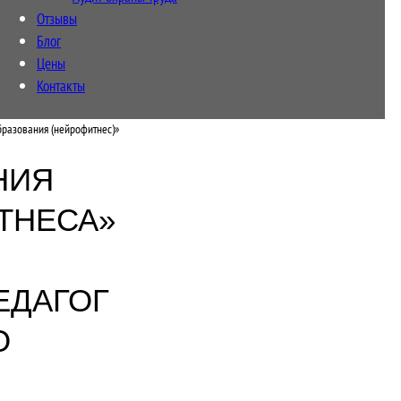
Отзывы
Блог
Цены
Контакты
бразования (нейрофитнес)»
НИЯ
ТНЕСА»
ЕДАГОГ
О