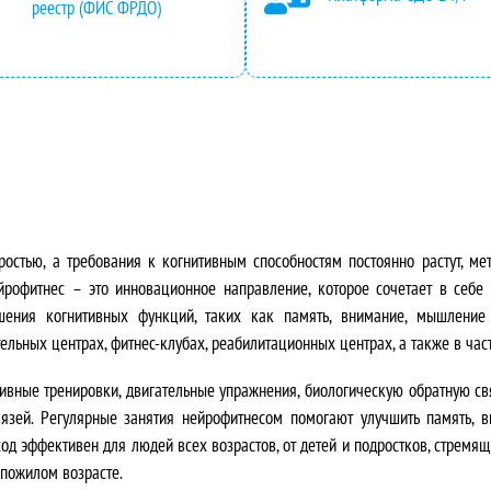
реестр (ФИС ФРДО)
остью, а требования к когнитивным способностям постоянно растут, ме
йрофитнес – это инновационное направление, которое сочетает в себе
шения когнитивных функций, таких как память, внимание, мышление 
льных центрах, фитнес-клубах, реабилитационных центрах, а также в час
ивные тренировки, двигательные упражнения, биологическую обратную св
зей. Регулярные занятия нейрофитнесом помогают улучшить память, вн
дход эффективен для людей всех возрастов, от детей и подростков, стремя
 пожилом возрасте.