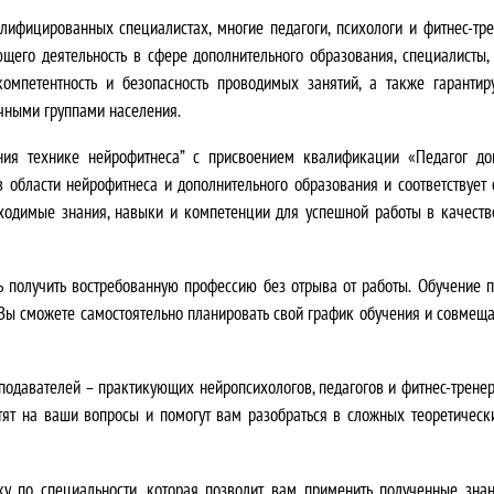
лифицированных специалистах, многие педагоги, психологи и фитнес-тре
ующего деятельность в сфере дополнительного образования, специалисты
мпетентность и безопасность проводимых занятий, а также гарантиру
чными группами населения.
ия технике нейрофитнеса” с присвоением квалификации «Педагог доп
 области нейрофитнеса и дополнительного образования и соответствует
одимые знания, навыки и компетенции для успешной работы в качестве
 получить востребованную профессию без отрыва от работы.
Обучение п
. Вы сможете самостоятельно планировать свой график обучения и совмеща
еподавателей – практикующих нейропсихологов, педагогов и фитнес-трене
ят на ваши вопросы и помогут вам разобраться в сложных теоретическ
у по специальности
, которая позволит вам применить полученные знан