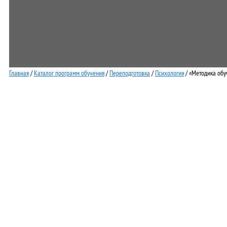
Главная
/
Каталог программ обучения
/
Переподготовка
/
Психология
/ «Методика обу