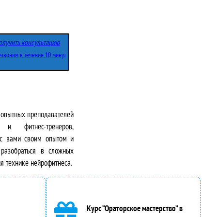
олучить консультацию
звоним в течение 10 минут
т опытных преподавателей
 и фитнес-тренеров,
 с вами своим опытом и
разобраться в сложных
я технике нейрофитнеса.
Курс “Ораторское мастерство” в