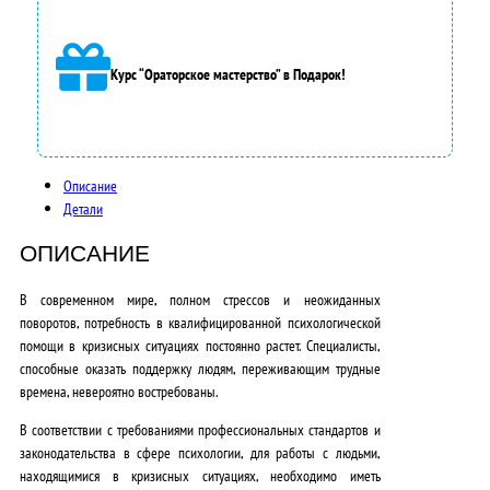
а
8
Курс “Ораторское мастерство” в Подарок!
5
0
0
Описание
Детали
0
,
ОПИСАНИЕ
0
В современном мире, полном стрессов и неожиданных
поворотов, потребность в квалифицированной психологической
0
помощи в кризисных ситуациях постоянно растет. Специалисты,
₽
способные оказать поддержку людям, переживающим трудные
времена, невероятно востребованы.
.
В соответствии с требованиями профессиональных стандартов и
законодательства в сфере психологии, для работы с людьми,
находящимися в кризисных ситуациях, необходимо иметь