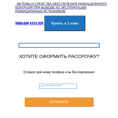
МЕТОДЫ И СРЕДСТВА ОБЕСПЕЧЕНИЯ РАДИАЦИОННОГО
КОНТРОЛЯ ПРИ ВЫВОДЕ ИЗ ЭКСПЛУАТАЦИИ
РАДИАЦИОННЫХ ИСТОЧНИКОВ
Первоначальная
Текущая
9000,00
₽
4950,00
₽
цена
цена:
Купить в 1 клик
составляла
4950,00₽.
9000,00₽.
ХОТИТЕ ОФОРМИТЬ РАССРОЧКУ?
Оставьте свой номер телефона и мы Вам перезвоним: