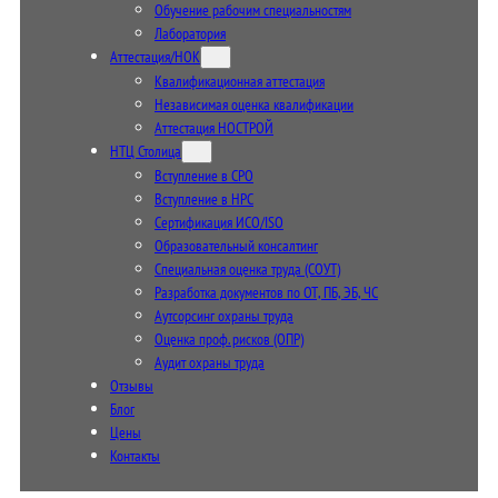
Обучение рабочим специальностям
Лаборатория
Аттестация/НОК
Квалификационная аттестация
Независимая оценка квалификации
Аттестация НОСТРОЙ
НТЦ Столица
Вступление в СРО
Вступление в НРС
Сертификация ИСО/ISO
Образовательный консалтинг
Специальная оценка труда (СОУТ)
Разработка документов по ОТ, ПБ, ЭБ, ЧС
Аутсорсинг охраны труда
Оценка проф. рисков (ОПР)
Аудит охраны труда
Отзывы
Блог
Цены
Контакты