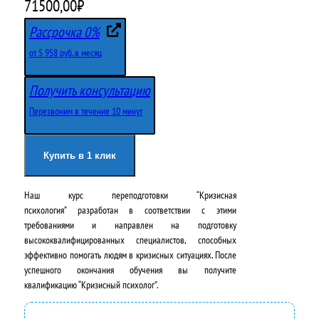
П
Т
71500,00
₽
е
е
Рассрочка 0%
р
к
от 5 958 руб. в месяц
в
у
Получить консультацию
о
щ
Перезвоним в течение 10 минут
н
а
а
я
Купить в 1 клик
ч
ц
Наш курс переподготовки “Кризисная
а
е
психология” разработан в соответствии с этими
л
н
требованиями и направлен на подготовку
высококвалифицированных специалистов, способных
ь
а
эффективно помогать людям в кризисных ситуациях. После
н
:
успешного окончания обучения вы получите
квалификацию “Кризисный психолог”.
а
7