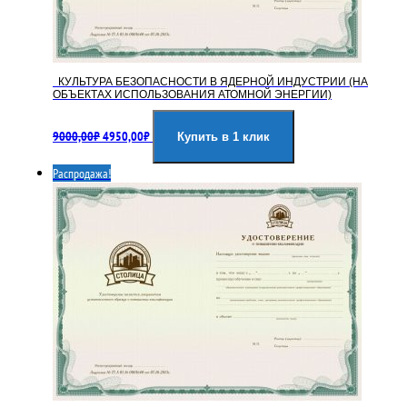
КУЛЬТУРА БЕЗОПАСНОСТИ В ЯДЕРНОЙ ИНДУСТРИИ (НА
ОБЪЕКТАХ ИСПОЛЬЗОВАНИЯ АТОМНОЙ ЭНЕРГИИ)
Первоначальная
Текущая
9000,00
₽
4950,00
₽
цена
цена:
Купить в 1 клик
составляла
4950,00₽.
Распродажа!
9000,00₽.