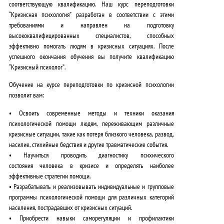
соответствующую квалификацию.
Наш курс переподготовки
“Кризисная психология”
разработан в соответствии с этими
требованиями и направлен на подготовку
высококвалифицированных специалистов, способных
эффективно помогать людям в кризисных ситуациях. После
успешного окончания обучения вы получите
квалификацию
“Кризисный психолог”
.
Обучение на курсе переподготовки по кризисной психологии
позволит вам:
•
Освоить современные методы и техники оказания
психологической помощи
людям, переживающим различные
кризисные ситуации, такие как потеря близкого человека, развод,
насилие, стихийные бедствия и другие травматические события.
•
Научиться проводить диагностику психического
состояния
человека в кризисе и определять наиболее
эффективные стратегии помощи.
•
Разрабатывать и реализовывать индивидуальные и групповые
программы психологической помощи
для различных категорий
населения, пострадавших от кризисных ситуаций.
•
Приобрести навыки саморегуляции и профилактики