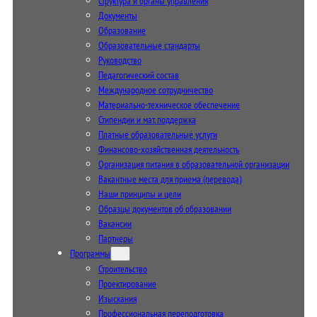
Структура и органы управления
Документы
Образование
Образовательные стандарты
Руководство
Педагогический состав
Международное сотрудничество
Материально-техническое обеспечение
Стипендии и мат. поддержка
Платные образовательные услуги
Финансово-хозяйственная деятельность
Организация питания в образовательной организации
Вакантные места для приема (перевода)
Наши принципы и цели
Образцы документов об образовании
Вакансии
Партнеры
Программы
Строительство
Проектирование
Изыскания
Профессиональная переподготовка