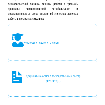
н
:
психологической помощи, техники работы с травмой,
принципы психологической демобилизации и
а
4
восстановления, а также узнаете об этических аспектах
работы в кризисных ситуациях.
я
9
ц
5
е
0
Кураторы и педагоги на связи
н
0
а
,
с
0
о
0
с
₽
Документы вносятся в государственный реестр
(ФИС ФРДО)
т
.
а
в