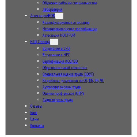
Обучение рабочим специальностям
Лаборатория
Аттестация/НОК
Квалификационная аттестация
Независимая оценка квалификации
Аттестация НОСТРОЙ
НТЦ Столица
Вступление в СРО
Вступление в НРС
Сертификация ИСО/ISO
Образовательный консалтинг
Специальная оценка труда (СОУТ)
Разработка документов по ОТ, ПБ, ЭБ, ЧС
Аутсорсинг охраны труда
Оценка проф. рисков (ОПР)
Аудит охраны труда
Отзывы
Блог
Цены
Контакты