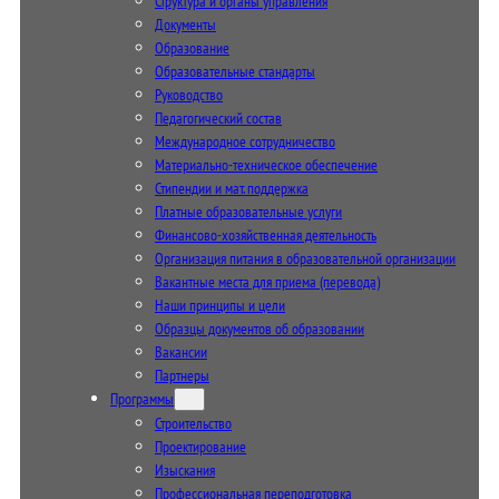
Структура и органы управления
Документы
Образование
Образовательные стандарты
Руководство
Педагогический состав
Международное сотрудничество
Материально-техническое обеспечение
Стипендии и мат. поддержка
Платные образовательные услуги
Финансово-хозяйственная деятельность
Организация питания в образовательной организации
Вакантные места для приема (перевода)
Наши принципы и цели
Образцы документов об образовании
Вакансии
Партнеры
Программы
Строительство
Проектирование
Изыскания
Профессиональная переподготовка