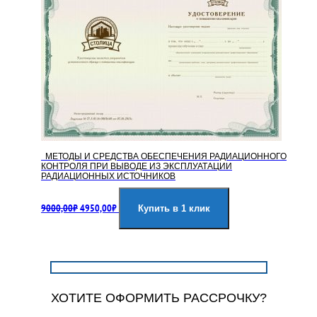
МЕТОДЫ И СРЕДСТВА ОБЕСПЕЧЕНИЯ РАДИАЦИОННОГО
КОНТРОЛЯ ПРИ ВЫВОДЕ ИЗ ЭКСПЛУАТАЦИИ
РАДИАЦИОННЫХ ИСТОЧНИКОВ
Первоначальная
Текущая
9000,00
₽
4950,00
₽
цена
цена:
Купить в 1 клик
составляла
4950,00₽.
9000,00₽.
ХОТИТЕ ОФОРМИТЬ РАССРОЧКУ?