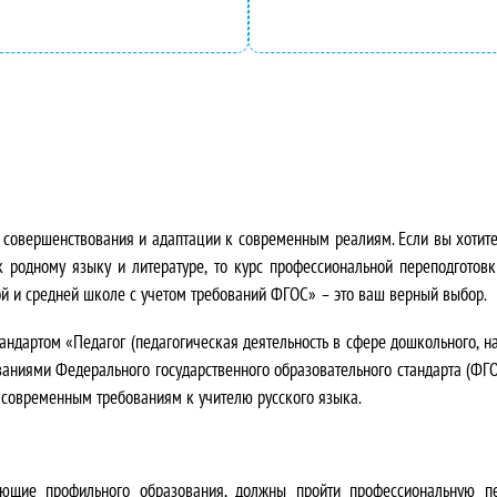
а
е
л
н
ь
а
н
:
а
2
 совершенствования и адаптации к современным реалиям. Если вы хотите 
 родному языку и литературе, то курс профессиональной переподготов
я
4
ой и средней школе с учетом требований ФГОС»
– это ваш верный выбор.
ц
2
ндартом «Педагог (педагогическая деятельность в сфере дошкольного, на
е
0
ованиями
Федерального государственного образовательного стандарта (ФГ
м современным требованиям к учителю русского языка.
н
0
а
,
меющие профильного образования, должны пройти профессиональную п