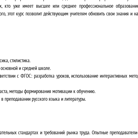
с
0
ех, кто уже имеет высшее или среднее профессиональное образовани
ого, этот курс позволит действующим учителям обновить свои знания и н
о
0
с
₽
т
.
а
ика, стилистика.
в
 основной и средней школе.
ветствии с ФГОС: разработка уроков, использование интерактивных мето
л
раста, методы формирования мотивации к обучению.
я
в преподавании русского языка и литературы.
л
а
3
ательных стандартах и требований рынка труда.
Опытные преподаватели