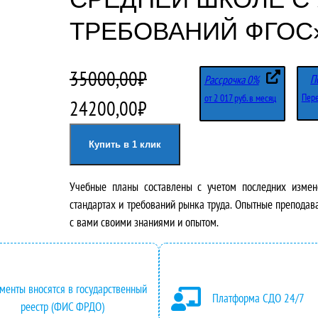
ТРЕБОВАНИЙ ФГОС
35000,00
₽
П
Рассрочка 0%
Пере
от 2 017 руб. в месяц
П
Т
24200,00
₽
е
е
Купить в 1 клик
р
к
Учебные планы составлены с учетом последних измен
в
у
стандартах и требований рынка труда. Опытные преподав
о
щ
с вами своими знаниями и опытом.
н
а
а
я
менты вносятся в государственный
Платформа СДО 24/7
реестр (ФИС ФРДО)
ч
ц