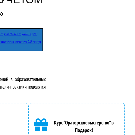
»
олучить консультацию
звоним в течение 10 минут
ений в образовательных
атели-практики поделятся
Курс “Ораторское мастерство” в
Подарок!