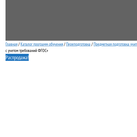
Главная
/
Каталог программ обучения
/
Переподготовка
/
Предметная подготовка учи
с учетом требований ФГОС»
Распродажа!