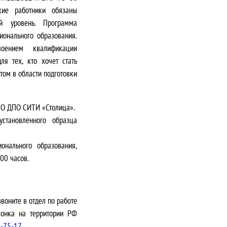
ские работники обязаны
ый уровень. Программа
ионального образования.
ением квалификации
ля тех, кто хочет стать
ом в области подготовки
НО ДПО СИТИ «Столица»
.
становленного образца
онального образования,
00 часов.
воните в отдел по работе
звонка на территории РФ
5-75-17
.