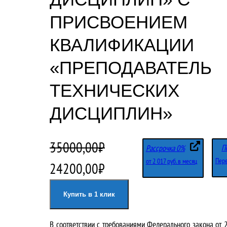
ПРИСВОЕНИЕМ
КВАЛИФИКАЦИИ
«ПРЕПОДАВАТЕЛЬ
ТЕХНИЧЕСКИХ
ДИСЦИПЛИН»
35000,00
₽
П
Рассрочка 0%
Пере
от 2 017 руб. в месяц
П
Т
24200,00
₽
е
е
Купить в 1 клик
р
к
В соответствии с требованиями
Федерального закона от 