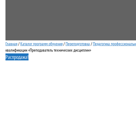
Главная
/
Каталог программ обучения
/
Переподготовка
/
Педагогика профессиональн
квалификации «Преподаватель технических дисциплин»
Распродажа!