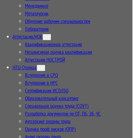
Менеджмент
Металлургия
Обучение рабочим специальностям
Лаборатория
Аттестация/НОК
Квалификационная аттестация
Независимая оценка квалификации
Аттестация НОСТРОЙ
НТЦ Столица
Вступление в СРО
Вступление в НРС
Сертификация ИСО/ISO
Образовательный консалтинг
Специальная оценка труда (СОУТ)
Разработка документов по ОТ, ПБ, ЭБ, ЧС
Аутсорсинг охраны труда
Оценка проф. рисков (ОПР)
Аудит охраны труда