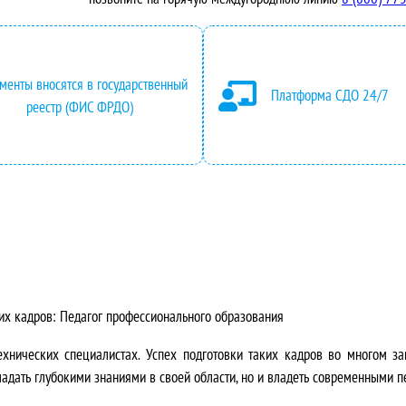
ц
2
е
0
менты вносятся в государственный
н
0
Платформа СДО 24/7
реестр (ФИС ФРДО)
а
,
с
0
о
0
с
₽
т
.
ких кадров: Педагог профессионального образования
а
хнических специалистах. Успех подготовки таких кадров во многом за
в
ладать глубокими знаниями в своей области, но и владеть современными 
л