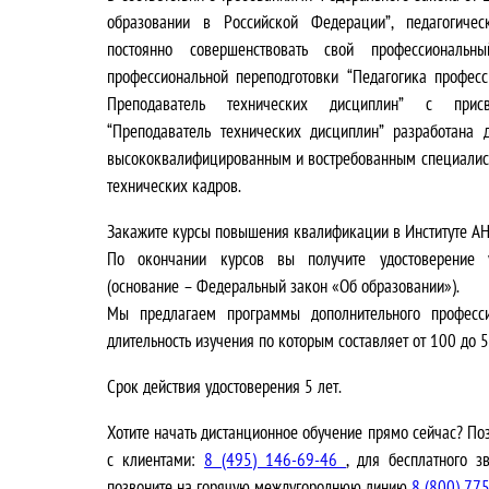
в
у
образовании в Российской Федерации”
, педагогиче
о
щ
постоянно совершенствовать свой профессиональн
профессиональной переподготовки
“Педагогика професс
н
а
Преподаватель технических дисциплин”
с присво
“Преподаватель технических дисциплин” разработана д
а
я
высококвалифицированным и востребованным специалист
технических кадров.
ч
ц
Закажите курсы повышения квалификации в
Институте А
а
е
По окончании курсов вы получите удостоверение у
л
н
(основание – Федеральный закон «Об образовании»).
Мы предлагаем программы дополнительного професси
ь
а
длительность изучения по которым составляет от 100 до 5
н
:
Срок действия удостоверения
5 лет
.
а
2
Хотите начать дистанционное обучение прямо сейчас? Поз
с клиентами:
8 (495) 146-69-46
, для бесплатного 
я
4
позвоните на горячую междугороднюю линию
8 (800) 77