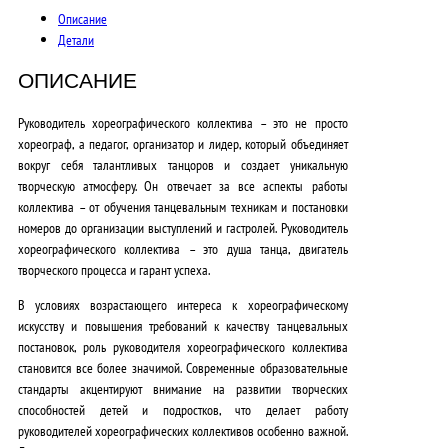
0
Описание
0
Детали
0
ОПИСАНИЕ
,
Руководитель хореографического коллектива – это не просто
0
хореограф, а педагог, организатор и лидер, который объединяет
вокруг себя талантливых танцоров и создает уникальную
0
творческую атмосферу. Он отвечает за все аспекты работы
₽
коллектива – от обучения танцевальным техникам и постановки
номеров до организации выступлений и гастролей.
Руководитель
.
хореографического коллектива – это душа танца, двигатель
творческого процесса и гарант успеха.
В условиях
возрастающего интереса к хореографическому
искусству
и
повышения требований к качеству танцевальных
постановок
, роль руководителя хореографического коллектива
становится все более значимой.
Современные образовательные
стандарты
акцентируют внимание на развитии творческих
способностей детей и подростков, что делает работу
руководителей хореографических коллективов особенно важной.