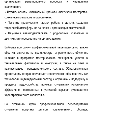
организации репетиционного процесса и управления
коллективом.
•
Изучить основы
музыкальной грамоты, актерского мастерства,
сценического костюма и оформления.
•
Получить практические навыки
работы с детьми, создания
творческой атмосферы на занятиях и организации выступлений.
•
Научиться взаимодействовать
с родителями, коллегами и
другими заинтересованными организациями.
Выбирая программу профессиональной переподготовки, важно
обратить внимание на
практическую направленность обучения
,
наличие в программе мастер-классов, стажировок, участия в
танцевальных фестивалях и конкурсах, а также на
опыт и
квалификацию преподавательского состава
. Образовательная
организация, которая предлагает
современные образовательные
технологии
,
индивидуальный подход к обучению
и
поддержку в
процессе трудоустройства
, поможет слушателям максимально
эффективно подготовиться к успешной карьере руководителя
хореографического коллектива.
По окончании курса профессиональной переподготовки
слушатели получают диплом установленного образца,