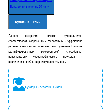
о
щ
Перезвоним в течение 10 минут
н
а
а
я
Купить в 1 клик
ч
ц
Данная программа поможет руководителям
а
е
соответствовать современным требованиям и эффективно
л
н
развивать творческий потенциал своих учеников. Наличие
квалифицированных руководителей способствует
ь
а
популяризации хореографического искусства и
н
:
вовлечению детей в творческую деятельность.
а
2
я
4
ц
2
Кураторы и педагоги на связи
е
0
н
0