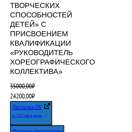
ТВОРЧЕСКИХ
СПОСОБНОСТЕЙ
ДЕТЕЙ» С
ПРИСВОЕНИЕМ
КВАЛИФИКАЦИИ
«РУКОВОДИТЕЛЬ
ХОРЕОГРАФИЧЕСКОГО
КОЛЛЕКТИВА»
35000,00
₽
П
Т
24200,00
₽
е
е
Рассрочка 0%
р
к
от 2 017 руб. в месяц
в
у
Получить консультацию