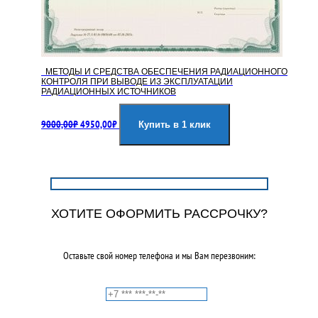
МЕТОДЫ И СРЕДСТВА ОБЕСПЕЧЕНИЯ РАДИАЦИОННОГО
КОНТРОЛЯ ПРИ ВЫВОДЕ ИЗ ЭКСПЛУАТАЦИИ
РАДИАЦИОННЫХ ИСТОЧНИКОВ
Первоначальная
Текущая
9000,00
₽
4950,00
₽
цена
цена:
Купить в 1 клик
составляла
4950,00₽.
9000,00₽.
ХОТИТЕ ОФОРМИТЬ РАССРОЧКУ?
Оставьте свой номер телефона и мы Вам перезвоним: