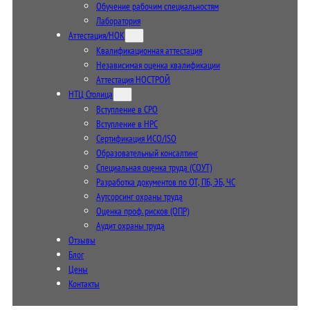
Обучение рабочим специальностям
Лаборатория
Аттестация/НОК
Квалификационная аттестация
Независимая оценка квалификации
Аттестация НОСТРОЙ
НТЦ Столица
Вступление в СРО
Вступление в НРС
Сертификация ИСО/ISO
Образовательный консалтинг
Специальная оценка труда (СОУТ)
Разработка документов по ОТ, ПБ, ЭБ, ЧС
Аутсорсинг охраны труда
Оценка проф. рисков (ОПР)
Аудит охраны труда
Отзывы
Блог
Цены
Контакты