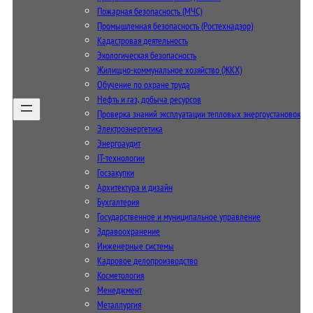
Пожарная безопасность (МЧС)
Промышленная безопасность (Ростехнадзор)
Кадастровая деятельность
Экологическая безопасность
Жилищно-коммунальное хозяйство (ЖКХ)
Обучение по охране труда
Нефть и газ, добыча ресурсов
Проверка знаний эксплуатации тепловых энергоустановок
Электроэнергетика
Энергоаудит
IT-технологии
Госзакупки
Архитектура и дизайн
Бухгалтерия
Государственное и муниципальное управление
Здравоохранение
Инженерные системы
Кадровое делопроизводство
Косметология
Менеджмент
Металлургия