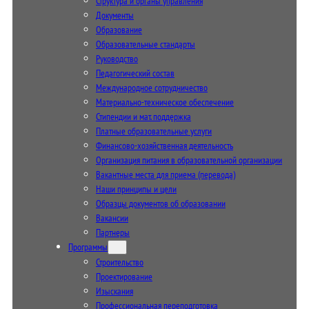
Структура и органы управления
Документы
Образование
Образовательные стандарты
Руководство
Педагогический состав
Международное сотрудничество
Материально-техническое обеспечение
Стипендии и мат. поддержка
Платные образовательные услуги
Финансово-хозяйственная деятельность
Организация питания в образовательной организации
Вакантные места для приема (перевода)
Наши принципы и цели
Образцы документов об образовании
Вакансии
Партнеры
Программы
Строительство
Проектирование
Изыскания
Профессиональная переподготовка