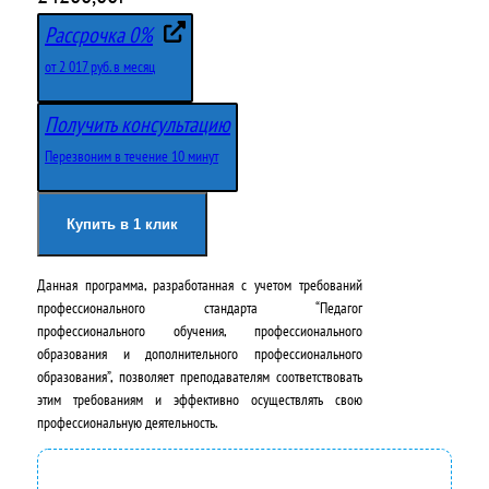
е
е
Рассрочка 0%
р
к
от 2 017 руб. в месяц
в
у
Получить консультацию
о
щ
Перезвоним в течение 10 минут
н
а
а
я
Купить в 1 клик
ч
ц
Данная программа, разработанная с учетом требований
а
е
профессионального стандарта “Педагог
л
н
профессионального обучения, профессионального
образования и дополнительного профессионального
ь
а
образования”, позволяет преподавателям соответствовать
н
:
этим требованиям и эффективно осуществлять свою
профессиональную деятельность.
а
2
я
4