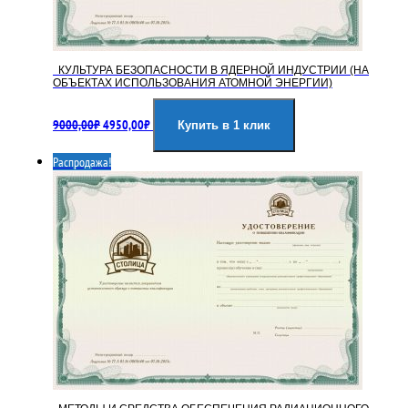
КУЛЬТУРА БЕЗОПАСНОСТИ В ЯДЕРНОЙ ИНДУСТРИИ (НА
ОБЪЕКТАХ ИСПОЛЬЗОВАНИЯ АТОМНОЙ ЭНЕРГИИ)
Первоначальная
Текущая
9000,00
₽
4950,00
₽
цена
цена:
Купить в 1 клик
составляла
4950,00₽.
Распродажа!
9000,00₽.