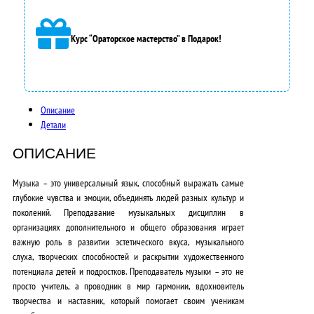
а
3
Курс “Ораторское мастерство” в Подарок!
5
0
0
Описание
Детали
0
,
ОПИСАНИЕ
0
Музыка – это универсальный язык, способный выражать самые
глубокие чувства и эмоции, объединять людей разных культур и
0
поколений. Преподавание музыкальных дисциплин в
₽
организациях дополнительного и общего образования играет
важную роль в развитии эстетического вкуса, музыкального
.
слуха, творческих способностей и раскрытии художественного
потенциала детей и подростков. Преподаватель музыки – это не
просто учитель, а проводник в мир гармонии, вдохновитель
творчества и наставник, который помогает своим ученикам