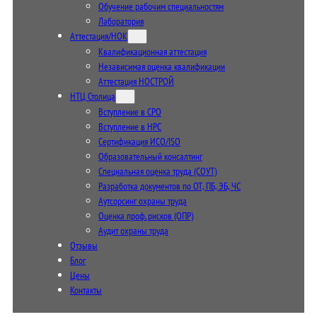
Обучение рабочим специальностям
Лаборатория
Аттестация/НОК
Квалификационная аттестация
Независимая оценка квалификации
Аттестация НОСТРОЙ
НТЦ Столица
Вступление в СРО
Вступление в НРС
Сертификация ИСО/ISO
Образовательный консалтинг
Специальная оценка труда (СОУТ)
Разработка документов по ОТ, ПБ, ЭБ, ЧС
Аутсорсинг охраны труда
Оценка проф. рисков (ОПР)
Аудит охраны труда
Отзывы
Блог
Цены
Контакты