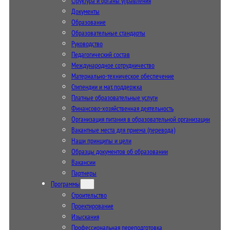
Структура и органы управления
Документы
Образование
Образовательные стандарты
Руководство
Педагогический состав
Международное сотрудничество
Материально-техническое обеспечение
Стипендии и мат. поддержка
Платные образовательные услуги
Финансово-хозяйственная деятельность
Организация питания в образовательной организации
Вакантные места для приема (перевода)
Наши принципы и цели
Образцы документов об образовании
Вакансии
Партнеры
Программы
Строительство
Проектирование
Изыскания
Профессиональная переподготовка