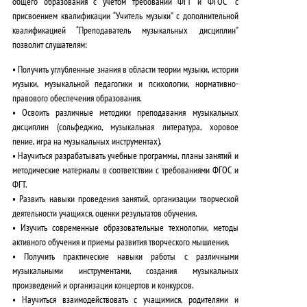
общего образования с учетом требований ФГТ и ФГОС” с
присвоением квалификации “Учитель музыки” с дополнительной
квалификацией “Преподаватель музыкальных дисциплин”
позволит слушателям:
•
Получить углубленные знания
в области теории музыки, истории
музыки, музыкальной педагогики и психологии, нормативно-
правового обеспечения образования.
•
Освоить различные методики
преподавания музыкальных
дисциплин (сольфеджио, музыкальная литература, хоровое
пение, игра на музыкальных инструментах).
•
Научиться разрабатывать
учебные программы, планы занятий и
методические материалы в соответствии с требованиями ФГОС и
ФГТ.
•
Развить навыки
проведения занятий, организации творческой
деятельности учащихся, оценки результатов обучения.
•
Изучить современные образовательные технологии
, методы
активного обучения и приемы развития творческого мышления.
•
Получить практические навыки
работы с различными
музыкальными инструментами, создания музыкальных
произведений и организации концертов и конкурсов.
•
Научиться взаимодействовать
с учащимися, родителями и