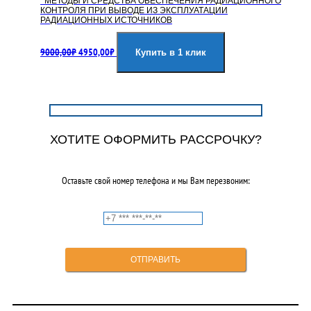
МЕТОДЫ И СРЕДСТВА ОБЕСПЕЧЕНИЯ РАДИАЦИОННОГО
КОНТРОЛЯ ПРИ ВЫВОДЕ ИЗ ЭКСПЛУАТАЦИИ
РАДИАЦИОННЫХ ИСТОЧНИКОВ
Первоначальная
Текущая
9000,00
₽
4950,00
₽
цена
цена:
Купить в 1 клик
составляла
4950,00₽.
9000,00₽.
ХОТИТЕ ОФОРМИТЬ РАССРОЧКУ?
Оставьте свой номер телефона и мы Вам перезвоним: