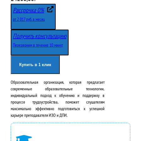
е
е
Рассрочка 0%
р
к
от 2 017 руб. в месяц
в
у
Получить консультацию
о
щ
Перезвоним в течение 10 минут
н
а
а
я
Купить в 1 клик
ч
ц
Образовательная организация, которая предлагает
а
е
современные образовательные технологии,
л
н
индивидуальный подход к обучению и поддержку в
процессе трудоустройства, поможет слушателям
ь
а
максимально эффективно подготовиться к успешной
н
:
карьере преподавателя ИЗО и ДПИ.
а
2
я
4