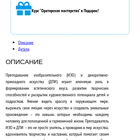
а
Курс “Ораторское мастерство” в Подарок!
3
5
0
Описание
0
Детали
0
ОПИСАНИЕ
,
Преподавание изобразительного (ИЗО) и декоративно-
0
прикладного искусства (ДПИ) играет ключевую роль в
формировании эстетического вкуса, развитии творческих
0
способностей и раскрытии художественного потенциала детей и
₽
подростков. Умение видеть красоту в окружающем мире,
выражать свои эмоции через искусство и создавать уникальные
.
произведения – это навыки, которые необходимы каждому
человеку для полноценной и гармоничной жизни. Преподаватель
ИЗО и ДПИ – это не просто учитель, а проводник в мир искусства,
вдохновитель творчества и наставник, который помогает своим