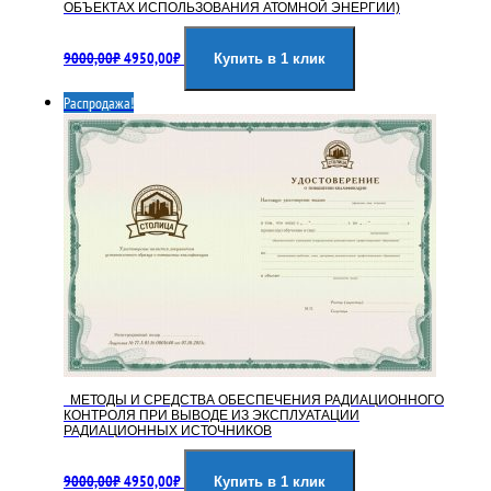
ОБЪЕКТАХ ИСПОЛЬЗОВАНИЯ АТОМНОЙ ЭНЕРГИИ)
Первоначальная
Текущая
9000,00
₽
4950,00
₽
цена
цена:
Купить в 1 клик
составляла
4950,00₽.
Распродажа!
9000,00₽.
МЕТОДЫ И СРЕДСТВА ОБЕСПЕЧЕНИЯ РАДИАЦИОННОГО
КОНТРОЛЯ ПРИ ВЫВОДЕ ИЗ ЭКСПЛУАТАЦИИ
РАДИАЦИОННЫХ ИСТОЧНИКОВ
Первоначальная
Текущая
9000,00
₽
4950,00
₽
цена
цена:
Купить в 1 клик