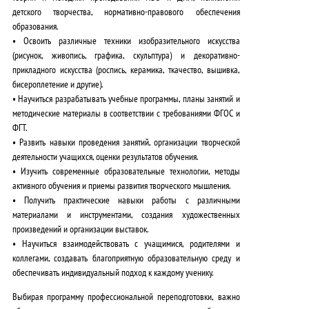
детского творчества, нормативно-правового обеспечения
образования.
•
Освоить различные техники
изобразительного искусства
(рисунок, живопись, графика, скульптура) и декоративно-
прикладного искусства (роспись, керамика, ткачество, вышивка,
бисероплетение и другие).
•
Научиться разрабатывать
учебные программы, планы занятий и
методические материалы в соответствии с требованиями ФГОС и
ФГТ.
•
Развить навыки
проведения занятий, организации творческой
деятельности учащихся, оценки результатов обучения.
•
Изучить современные образовательные технологии
, методы
активного обучения и приемы развития творческого мышления.
•
Получить практические навыки
работы с различными
материалами и инструментами, создания художественных
произведений и организации выставок.
•
Научиться взаимодействовать
с учащимися, родителями и
коллегами, создавать благоприятную образовательную среду и
обеспечивать индивидуальный подход к каждому ученику.
Выбирая программу профессиональной переподготовки, важно