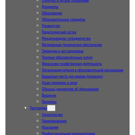
Структура и органы управления
Документы
Образование
Образовательные стандарты
Руководство
Педагогический состав
Международное сотрудничество
Материально-техническое обеспечение
Стипендии и мат. поддержка
Платные образовательные услуги
Финансово-хозяйственная деятельность
Организация питания в образовательной организации
Вакантные места для приема (перевода)
Наши принципы и цели
Образцы документов об образовании
Вакансии
Партнеры
Программы
Строительство
Проектирование
Изыскания
Профессиональная переподготовка