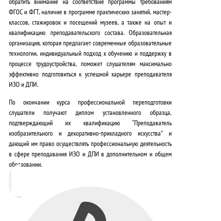
обратить внимание на
соответствие программы требованиям
ФГОС и ФГТ
, наличие в программе практических занятий, мастер-
классов, стажировок и посещений музеев, а также на
опыт и
квалификацию преподавательского состава
. Образовательная
организация, которая предлагает
современные образовательные
технологии
,
индивидуальный подход к обучению
и
поддержку в
процессе трудоустройства
, поможет слушателям максимально
эффективно подготовиться к успешной карьере преподавателя
ИЗО и ДПИ.
По окончании курса профессиональной переподготовки
слушатели получают диплом установленного образца,
подтверждающий их квалификацию “Преподаватель
изобразительного и декоративно-прикладного искусства” и
дающий им право осуществлять профессиональную деятельность
в сфере преподавания ИЗО и ДПИ в дополнительном и общем
образовании.