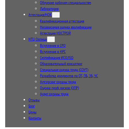
Обучение рабочим специальностям
Лаборатория
Аттестация/НОК
Квалификационная аттестация
Независимая оценка квалификации
Аттестация НОСТРОЙ
НТЦ Столица
Вступление в СРО
Вступление в НРС
Сертификация ИСО/ISO
Образовательный консалтинг
Специальная оценка труда (СОУТ)
Разработка документов по ОТ, ПБ, ЭБ, ЧС
Аутсорсинг охраны труда
Оценка проф. рисков (ОПР)
Аудит охраны труда
Отзывы
Блог
Цены
Контакты