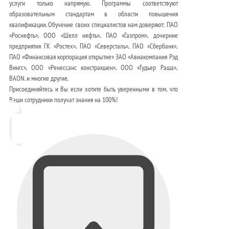
услуги только напрямую. Программы соответствуют
образовательным стандартам в области повышения
квалификации. Обучение своих специалистов нам доверяют: ПАО
«Роснефть», ООО «Шелл нефть», ПАО «Газпром», дочерние
предприятия ГК «Ростех», ПАО «Северсталь», ПАО «Сбербанк»,
ПАО «Финансовая корпорация открытие» ЗАО «Авиакомпания Рэд
Вингс», ООО «Ренессанс констракшен», ООО «Гудьер Раша»,
BAON. и многие другие.
Присоединяйтесь и Вы если хотите быть уверенными в том, что
Ваши сотрудники получат знания на 100%!