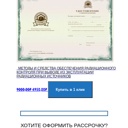
МЕТОДЫ И СРЕДСТВА ОБЕСПЕЧЕНИЯ РАДИАЦИОННОГО
КОНТРОЛЯ ПРИ ВЫВОДЕ ИЗ ЭКСПЛУАТАЦИИ
РАДИАЦИОННЫХ ИСТОЧНИКОВ
Первоначальная
Текущая
9000,00
₽
4950,00
₽
цена
цена:
Купить в 1 клик
составляла
4950,00₽.
9000,00₽.
ХОТИТЕ ОФОРМИТЬ РАССРОЧКУ?