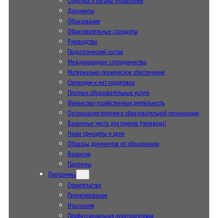
Структура и органы управления
Документы
Образование
Образовательные стандарты
Руководство
Педагогический состав
Международное сотрудничество
Материально-техническое обеспечение
Стипендии и мат. поддержка
Платные образовательные услуги
Финансово-хозяйственная деятельность
Организация питания в образовательной организации
Вакантные места для приема (перевода)
Наши принципы и цели
Образцы документов об образовании
Вакансии
Партнеры
Программы
Строительство
Проектирование
Изыскания
Профессиональная переподготовка