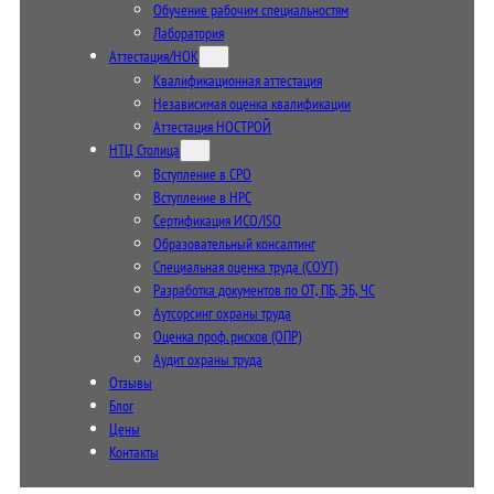
Обучение рабочим специальностям
Лаборатория
Аттестация/НОК
Квалификационная аттестация
Независимая оценка квалификации
Аттестация НОСТРОЙ
НТЦ Столица
Вступление в СРО
Вступление в НРС
Сертификация ИСО/ISO
Образовательный консалтинг
Специальная оценка труда (СОУТ)
Разработка документов по ОТ, ПБ, ЭБ, ЧС
Аутсорсинг охраны труда
Оценка проф. рисков (ОПР)
Аудит охраны труда
Отзывы
Блог
Цены
Контакты