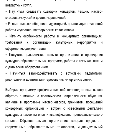
возрастных групп.
•
Научиться создавать
сценарии концертов, лекций, мастер-
классов, экскурсий и других мероприятий.
•
Развить навыки
общения с аудиторией, организации групповой
работы и управления творческим коллективом.
•
Изучить особенности
работы в концертных организациях,
требования к организации культурных мероприятий и
оформлению документации.
•
Получить практические навыки
организации и проведения
культурно-образовательных программ, работы с музыкальным и
сценическим оборудованием.
•
Научиться взаимодействовать
с артистами, педагогами,
родителями и другими заинтересованными организациями.
Выбирая программу профессиональной переподготовки, важно
обратить внимание на
практическую направленность обучения
,
наличие в программе мастер-классов, тренингов, посещений
концертных организаций и встреч с известными деятелями
культуры, а также на
опыт и квалификацию преподавательского
состава
. Образовательная организация, которая предлагает
современные образовательные технологии
,
индивидуальный