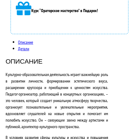
а
Курс “Ораторское мастерство” в Подарок!
3
5
0
Описание
0
Детали
0
ОПИСАНИЕ
,
Культурно-образовательная деятельность играет важнейшую роль
0
в развитии личности, формировании эстетического вкуса,
расширении кругозора и приобщении к ценностям искусства.
0
Педагог-организатор, работающий в концертных организациях, –
₽
это человек, который создает уникальную атмосферу творчества,
организует познавательные и увлекательные мероприятия,
.
вдохновляет слушателей на новые открытия и помогает им
полюбить искусство.
Он – связующее звено между артистами и
публикой, архитектор культурного пространства.
В условиях
развития сферы культуры и искусства
и
повышения