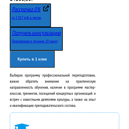
е
е
Рассрочка 0%
р
к
от 2 017 руб. в месяц
в
у
Получить консультацию
о
щ
Перезвоним в течение 10 минут
н
а
а
я
Купить в 1 клик
ч
ц
Выбирая программу профессиональной переподготовки,
а
е
важно обратить внимание на практическую
л
н
направленность обучения, наличие в программе мастер-
классов, тренингов, посещений концертных организаций и
ь
а
встреч с известными деятелями культуры, а также на опыт
н
:
и квалификацию преподавательского состава.
а
2
я
4