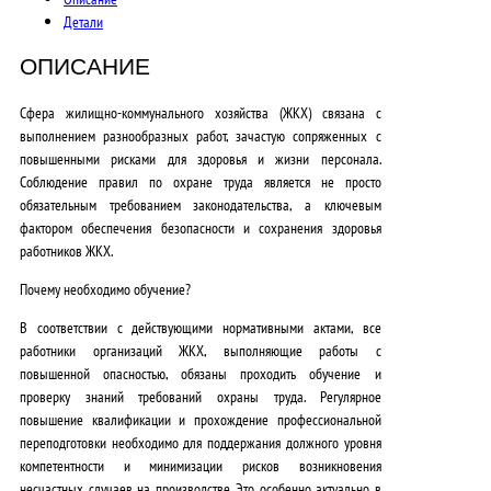
0
Детали
0
ОПИСАНИЕ
0
,
Сфера жилищно-коммунального хозяйства (ЖКХ) связана с
выполнением разнообразных работ, зачастую сопряженных с
0
повышенными рисками для здоровья и жизни персонала.
Соблюдение правил по охране труда является не просто
0
обязательным требованием законодательства, а ключевым
₽
фактором обеспечения безопасности и сохранения здоровья
работников ЖКХ
.
.
Почему необходимо обучение?
В соответствии с действующими нормативными актами, все
работники организаций ЖКХ, выполняющие работы с
повышенной опасностью,
обязаны проходить обучение и
проверку знаний требований охраны труда
. Регулярное
повышение квалификации и прохождение профессиональной
переподготовки необходимо для поддержания должного уровня
компетентности и минимизации рисков возникновения
несчастных случаев на производстве. Это особенно актуально в