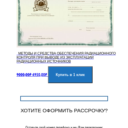
МЕТОДЫ И СРЕДСТВА ОБЕСПЕЧЕНИЯ РАДИАЦИОННОГО
КОНТРОЛЯ ПРИ ВЫВОДЕ ИЗ ЭКСПЛУАТАЦИИ
РАДИАЦИОННЫХ ИСТОЧНИКОВ
Первоначальная
Текущая
9000,00
₽
4950,00
₽
цена
цена:
Купить в 1 клик
составляла
4950,00₽.
9000,00₽.
ХОТИТЕ ОФОРМИТЬ РАССРОЧКУ?
Оставьте свой номер телефона и мы Вам перезвоним: