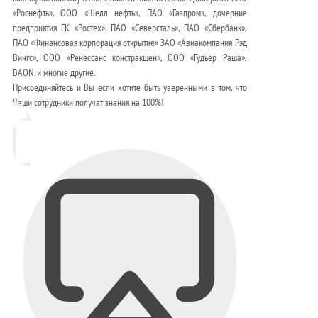
«Роснефть», ООО «Шелл нефть», ПАО «Газпром», дочерние
предприятия ГК «Ростех», ПАО «Северсталь», ПАО «Сбербанк»,
ПАО «Финансовая корпорация открытие» ЗАО «Авиакомпания Рэд
Вингс», ООО «Ренессанс констракшен», ООО «Гудьер Раша»,
BAON. и многие другие.
Присоединяйтесь и Вы если хотите быть уверенными в том, что
Ваши сотрудники получат знания на 100%!