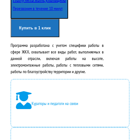
о
щ
Перезвоним в течение 10 минут
н
а
а
я
Купить в 1 клик
ч
ц
Программа разработана с учетом специфики работы в
а
е
сфере ЖКХ, охватывает все виды работ, выполняемых в
л
н
данной отрасли, включая работы на высоте,
электромонтажные работы, работы с тепловыми сетями,
ь
а
работы по благоустройству территории и другие.
н
:
а
2
я
4
Кураторы и педагоги на связи
ц
2
е
0
н
0