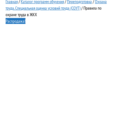
Главная
/
Каталог программ обучения
/
Переподготовка
/
Охрана
труда. Специальная оценка условий труда (СОУТ)
/ Правила по
охране труда в ЖКХ
Распродажа!