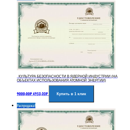
КУЛЬТУРА БЕЗОПАСНОСТИ В ЯДЕРНОЙ ИНДУСТРИИ (НА
ОБЪЕКТАХ ИСПОЛЬЗОВАНИЯ АТОМНОЙ ЭНЕРГИИ)
Первоначальная
Текущая
9000,00
₽
4950,00
₽
цена
цена:
Купить в 1 клик
составляла
4950,00₽.
Распродажа!
9000,00₽.