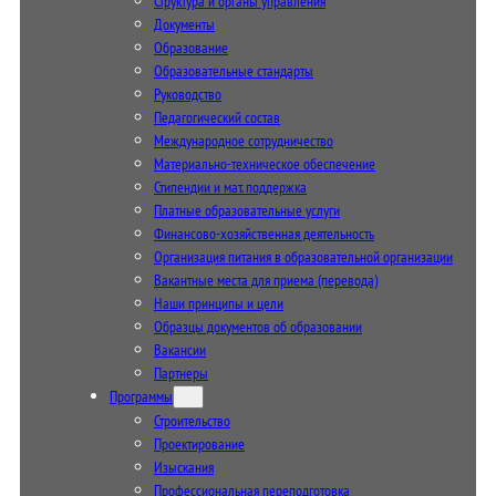
Структура и органы управления
Документы
Образование
Образовательные стандарты
Руководство
Педагогический состав
Международное сотрудничество
Материально-техническое обеспечение
Стипендии и мат. поддержка
Платные образовательные услуги
Финансово-хозяйственная деятельность
Организация питания в образовательной организации
Вакантные места для приема (перевода)
Наши принципы и цели
Образцы документов об образовании
Вакансии
Партнеры
Программы
Строительство
Проектирование
Изыскания
Профессиональная переподготовка