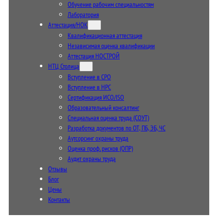
Обучение рабочим специальностям
Лаборатория
Аттестация/НОК
Квалификационная аттестация
Независимая оценка квалификации
Аттестация НОСТРОЙ
НТЦ Столица
Вступление в СРО
Вступление в НРС
Сертификация ИСО/ISO
Образовательный консалтинг
Специальная оценка труда (СОУТ)
Разработка документов по ОТ, ПБ, ЭБ, ЧС
Аутсорсинг охраны труда
Оценка проф. рисков (ОПР)
Аудит охраны труда
Отзывы
Блог
Цены
Контакты