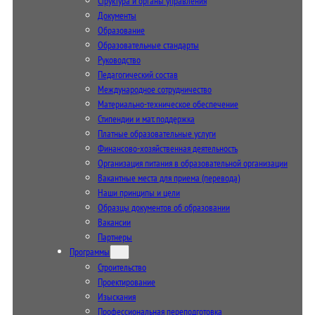
Структура и органы управления
Документы
Образование
Образовательные стандарты
Руководство
Педагогический состав
Международное сотрудничество
Материально-техническое обеспечение
Стипендии и мат. поддержка
Платные образовательные услуги
Финансово-хозяйственная деятельность
Организация питания в образовательной организации
Вакантные места для приема (перевода)
Наши принципы и цели
Образцы документов об образовании
Вакансии
Партнеры
Программы
Строительство
Проектирование
Изыскания
Профессиональная переподготовка