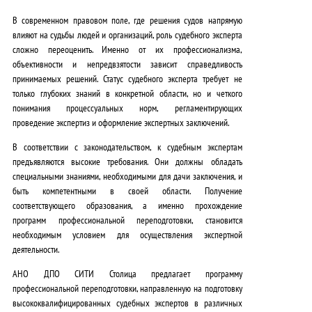
0
В современном правовом поле, где решения судов напрямую
0
влияют на судьбы людей и организаций, роль судебного эксперта
,
сложно переоценить. Именно от их профессионализма,
объективности и непредвзятости зависит справедливость
0
принимаемых решений.
Статус судебного эксперта
требует не
только глубоких знаний в конкретной области, но и четкого
0
понимания процессуальных норм, регламентирующих
₽
проведение экспертиз и оформление экспертных заключений.
.
В соответствии с законодательством, к судебным экспертам
предъявляются высокие требования. Они должны обладать
специальными знаниями, необходимыми для дачи заключения, и
быть компетентными в своей области. Получение
соответствующего образования, а именно прохождение
программ профессиональной переподготовки, становится
необходимым условием для осуществления экспертной
деятельности.
АНО ДПО СИТИ Столица предлагает программу
профессиональной переподготовки, направленную на подготовку
высококвалифицированных судебных экспертов в различных