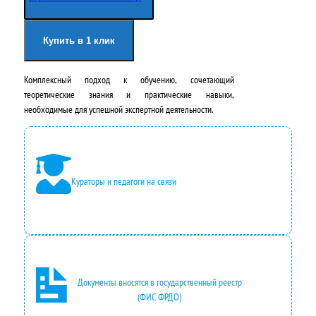
н
а
а
я
Купить в 1 клик
ч
ц
Комплексный подход к обучению, сочетающий
а
е
теоретические знания и практические навыки,
л
н
необходимые для успешной экспертной деятельности.
ь
а
н
:
а
2
Кураторы и педагоги на связи
я
4
ц
2
е
0
н
0
Документы вносятся в государственный реестр
а
,
(ФИС ФРДО)