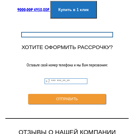
Первоначальная
Текущая
9000,00
₽
4950,00
₽
цена
цена:
Купить в 1 клик
составляла
4950,00₽.
9000,00₽.
ХОТИТЕ ОФОРМИТЬ РАССРОЧКУ?
Оставьте свой номер телефона и мы Вам перезвоним:
ОТЗЫВЫ О НАШЕЙ КОМПАНИИ