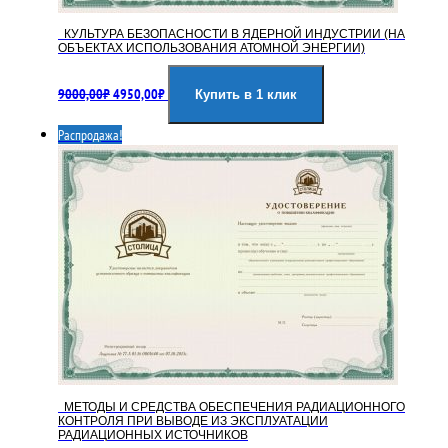
КУЛЬТУРА БЕЗОПАСНОСТИ В ЯДЕРНОЙ ИНДУСТРИИ (НА
ОБЪЕКТАХ ИСПОЛЬЗОВАНИЯ АТОМНОЙ ЭНЕРГИИ)
Первоначальная
Текущая
9000,00
₽
4950,00
₽
цена
цена:
Купить в 1 клик
составляла
4950,00₽.
Распродажа!
9000,00₽.
МЕТОДЫ И СРЕДСТВА ОБЕСПЕЧЕНИЯ РАДИАЦИОННОГО
КОНТРОЛЯ ПРИ ВЫВОДЕ ИЗ ЭКСПЛУАТАЦИИ
РАДИАЦИОННЫХ ИСТОЧНИКОВ