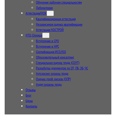
Обучение рабочим специальностям
Лаборатория
Аттестация/НОК
Квалификационная аттестация
Независимая оценка квалификации
Аттестация НОСТРОЙ
НТЦ Столица
Вступление в СРО
Вступление в НРС
Сертификация ИСО/ISO
Образовательный консалтинг
Специальная оценка труда (СОУТ)
Разработка документов по ОТ, ПБ, ЭБ, ЧС
Аутсорсинг охраны труда
Оценка проф. рисков (ОПР)
Аудит охраны труда
Отзывы
Блог
Цены
Контакты