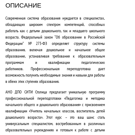
0
ОПИСАНИЕ
,
Современная система образования нуждается в специалистах,
0
обладающих широким спектром компетенций, способных
работать как с детьми дошкольного, так и младшего школьного
0
возраста.
Федеральный закон “Об образовании в Российской
₽
Федерации” №273-ФЗ определяет структуру системы
образования, включая дошкольное и начальное общее
.
образование, устанавливая требования к образовательным
программам и квалификации педагогических
работников.
Профессиональная переподготовка дает
возможность получить необходимые знания и навыки для работы
в обеих этих ступенях образования.
АНО ДПО СИТИ Столица предлагает уникальную программу
профессиональной переподготовки «Педагогика и методика
начального общего и дошкольного образования» с присвоением
квалификации «Учитель начальных классов, воспитатель детей
дошкольного возраста».
Этот курс – это ваш шанс стать
универсальным специалистом
, востребованным в различных
образовательных учреждениях и готовым к работе с детьми