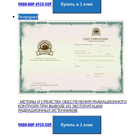
9000,00
₽
4950,00
₽
цена
цена:
Купить в 1 клик
составляла
4950,00₽.
Распродажа!
9000,00₽.
МЕТОДЫ И СРЕДСТВА ОБЕСПЕЧЕНИЯ РАДИАЦИОННОГО
КОНТРОЛЯ ПРИ ВЫВОДЕ ИЗ ЭКСПЛУАТАЦИИ
РАДИАЦИОННЫХ ИСТОЧНИКОВ
Первоначальная
Текущая
9000,00
₽
4950,00
₽
цена
цена:
Купить в 1 клик
составляла
4950,00₽.
9000,00₽.