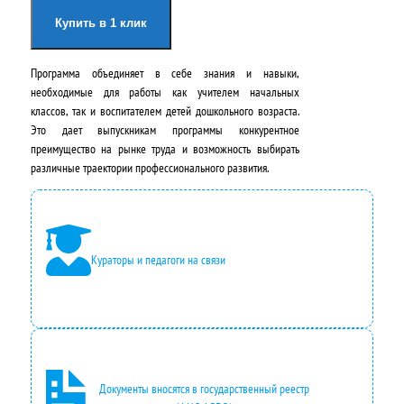
а
я
Купить в 1 клик
ч
ц
Программа объединяет в себе знания и навыки,
а
е
необходимые для работы как учителем начальных
л
н
классов, так и воспитателем детей дошкольного возраста.
Это дает выпускникам программы конкурентное
ь
а
преимущество на рынке труда и возможность выбирать
н
:
различные траектории профессионального развития.
а
2
я
4
ц
2
Кураторы и педагоги на связи
е
0
н
0
а
,
с
0
Документы вносятся в государственный реестр