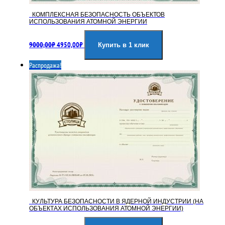
КОМПЛЕКСНАЯ БЕЗОПАСНОСТЬ ОБЪЕКТОВ
ИСПОЛЬЗОВАНИЯ АТОМНОЙ ЭНЕРГИИ
Первоначальная
Текущая
9000,00
₽
4950,00
₽
цена
цена:
Купить в 1 клик
составляла
4950,00₽.
Распродажа!
9000,00₽.
КУЛЬТУРА БЕЗОПАСНОСТИ В ЯДЕРНОЙ ИНДУСТРИИ (НА
ОБЪЕКТАХ ИСПОЛЬЗОВАНИЯ АТОМНОЙ ЭНЕРГИИ)
Первоначальная
Текущая