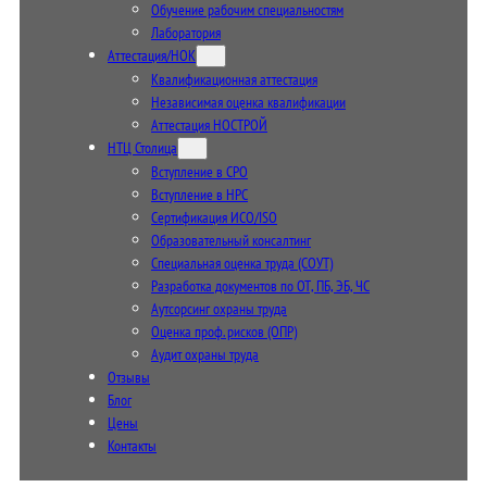
Обучение рабочим специальностям
Лаборатория
Аттестация/НОК
Квалификационная аттестация
Независимая оценка квалификации
Аттестация НОСТРОЙ
НТЦ Столица
Вступление в СРО
Вступление в НРС
Сертификация ИСО/ISO
Образовательный консалтинг
Специальная оценка труда (СОУТ)
Разработка документов по ОТ, ПБ, ЭБ, ЧС
Аутсорсинг охраны труда
Оценка проф. рисков (ОПР)
Аудит охраны труда
Отзывы
Блог
Цены
Контакты