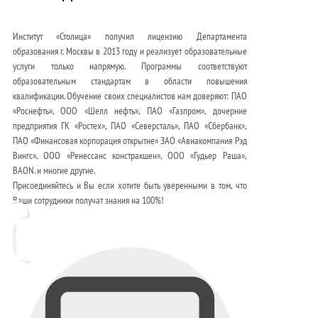
Институт «Столица» получил лицензию Департамента
образования г. Москвы в 2013 году и реализует образовательные
услуги только напрямую. Программы соответствуют
образовательным стандартам в области повышения
квалификации. Обучение своих специалистов нам доверяют: ПАО
«Роснефть», ООО «Шелл нефть», ПАО «Газпром», дочерние
предприятия ГК «Ростех», ПАО «Северсталь», ПАО «Сбербанк»,
ПАО «Финансовая корпорация открытие» ЗАО «Авиакомпания Рэд
Вингс», ООО «Ренессанс констракшен», ООО «Гудьер Раша»,
BAON. и многие другие.
Присоединяйтесь и Вы если хотите быть уверенными в том, что
Ваши сотрудники получат знания на 100%!