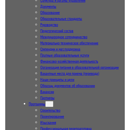
Структура и органы управления
Документы
Образование
Образовательные стандарты
Руководство
Педагогический состав
Международное сотрудничество
Материально-техническое обеспечение
Стипендии и мат. поддержка
Платные образовательные услуги
Финансово-хозяйственная деятельность
Организация питания в образовательной организации
Вакантные места для приема (перевода)
Наши принципы и цели
Образцы документов об образовании
Вакансии
Партнеры
Программы
Строительство
Проектирование
Изыскания
Профессиональная переподготовка