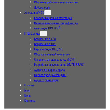
Обучение рабочим специальностям
Лаборатория
Аттестация/НОК
Квалификационная аттестация
Независимая оценка квалификации
Аттестация НОСТРОЙ
НТЦ Столица
Вступление в СРО
Вступление в НРС
Сертификация ИСО/ISO
Образовательный консалтинг
Специальная оценка труда (СОУТ)
Разработка документов по ОТ, ПБ, ЭБ, ЧС
Аутсорсинг охраны труда
Оценка проф. рисков (ОПР)
Аудит охраны труда
Отзывы
Блог
Цены
Контакты