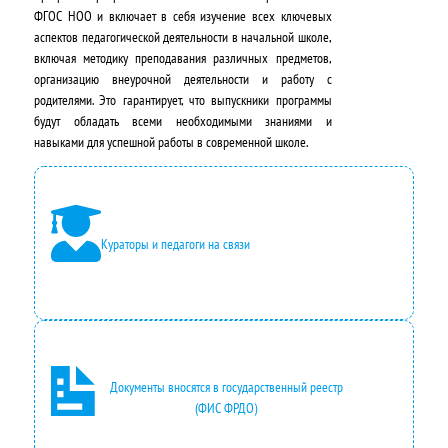
ФГОС НОО и включает в себя изучение всех ключевых
л
н
аспектов педагогической деятельности в начальной школе,
включая методику преподавания различных предметов,
ь
а
организацию внеурочной деятельности и работу с
н
:
родителями. Это гарантирует, что выпускники программы
будут обладать всеми необходимыми знаниями и
а
2
навыками для успешной работы в современной школе.
я
4
ц
2
е
0
Кураторы и педагоги на связи
н
0
а
,
с
0
о
0
Документы вносятся в государственный реестр
с
₽
(ФИС ФРДО)
т
.