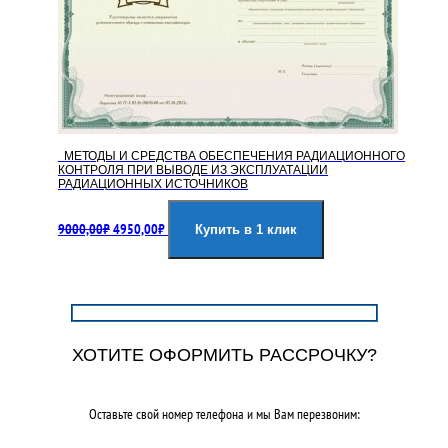
МЕТОДЫ И СРЕДСТВА ОБЕСПЕЧЕНИЯ РАДИАЦИОННОГО
КОНТРОЛЯ ПРИ ВЫВОДЕ ИЗ ЭКСПЛУАТАЦИИ
РАДИАЦИОННЫХ ИСТОЧНИКОВ
Первоначальная
Текущая
9000,00
₽
4950,00
₽
цена
цена:
Купить в 1 клик
составляла
4950,00₽.
9000,00₽.
ХОТИТЕ ОФОРМИТЬ РАССРОЧКУ?
Оставьте свой номер телефона и мы Вам перезвоним: