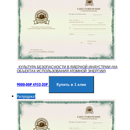
КУЛЬТУРА БЕЗОПАСНОСТИ В ЯДЕРНОЙ ИНДУСТРИИ (НА
ОБЪЕКТАХ ИСПОЛЬЗОВАНИЯ АТОМНОЙ ЭНЕРГИИ)
Первоначальная
Текущая
9000,00
₽
4950,00
₽
цена
цена:
Купить в 1 клик
составляла
4950,00₽.
Распродажа!
9000,00₽.