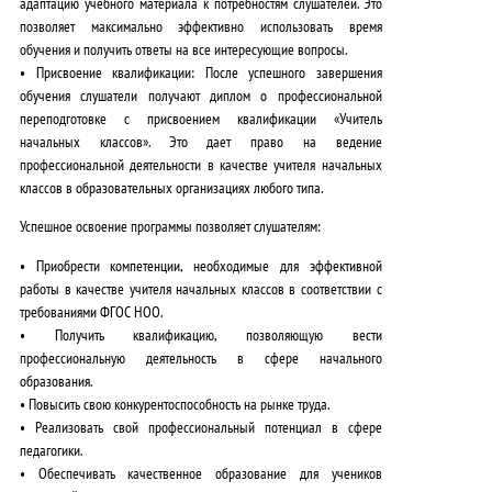
адаптацию учебного материала к потребностям слушателей.
Это
позволяет максимально эффективно использовать время
обучения и получить ответы на все интересующие вопросы.
•
Присвоение квалификации:
После успешного завершения
обучения слушатели получают диплом о профессиональной
переподготовке с присвоением квалификации «Учитель
начальных классов».
Это дает право на ведение
профессиональной деятельности в качестве учителя начальных
классов в образовательных организациях любого типа.
Успешное освоение программы позволяет слушателям:
•
Приобрести компетенции
, необходимые для эффективной
работы в качестве учителя начальных классов в соответствии с
требованиями ФГОС НОО.
•
Получить квалификацию
, позволяющую вести
профессиональную деятельность в сфере начального
образования.
•
Повысить свою конкурентоспособность
на рынке труда.
•
Реализовать свой профессиональный потенциал
в сфере
педагогики.
•
Обеспечивать качественное образование
для учеников