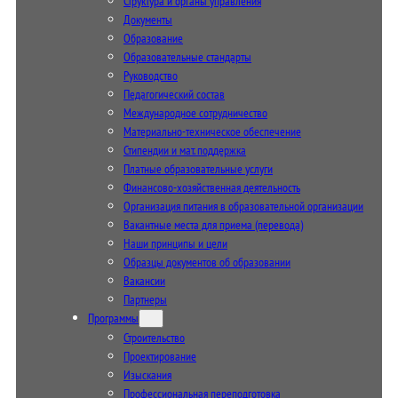
Структура и органы управления
Документы
Образование
Образовательные стандарты
Руководство
Педагогический состав
Международное сотрудничество
Материально-техническое обеспечение
Стипендии и мат. поддержка
Платные образовательные услуги
Финансово-хозяйственная деятельность
Организация питания в образовательной организации
Вакантные места для приема (перевода)
Наши принципы и цели
Образцы документов об образовании
Вакансии
Партнеры
Программы
Строительство
Проектирование
Изыскания
Профессиональная переподготовка