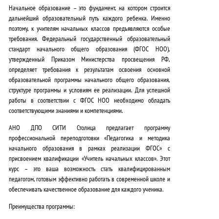
Начальное образование – это фундамент, на котором строится
0
дальнейший образовательный путь каждого ребенка. Именно
₽
поэтому, к учителям начальных классов предъявляются особые
требования.
Федеральный государственный образовательный
.
стандарт начального общего образования (ФГОС НОО),
утвержденный Приказом Министерства просвещения РФ,
определяет требования к результатам освоения основной
образовательной программы начального общего образования,
структуре программы и условиям ее реализации.
Для успешной
работы в соответствии с ФГОС НОО необходимо обладать
соответствующими знаниями и компетенциями.
АНО ДПО СИТИ Столица предлагает программу
профессиональной переподготовки «Педагогика и методика
начального образования в рамках реализации ФГОС» с
присвоением квалификации «Учитель начальных классов».
Этот
курс – это ваша возможность стать квалифицированным
педагогом
, готовым эффективно работать в современной школе и
обеспечивать качественное образование для каждого ученика.
Преимущества программы: