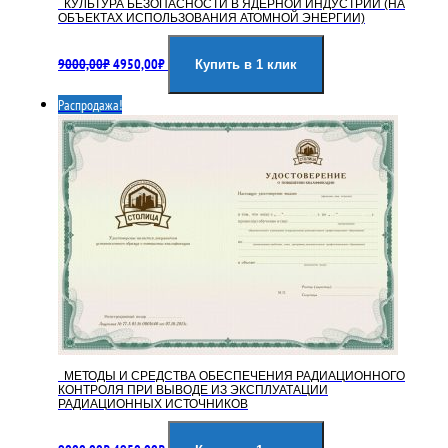
КУЛЬТУРА БЕЗОПАСНОСТИ В ЯДЕРНОЙ ИНДУСТРИИ (НА
ОБЪЕКТАХ ИСПОЛЬЗОВАНИЯ АТОМНОЙ ЭНЕРГИИ)
Первоначальная
Текущая
9000,00
₽
4950,00
₽
цена
цена:
Купить в 1 клик
составляла
4950,00₽.
Распродажа!
9000,00₽.
МЕТОДЫ И СРЕДСТВА ОБЕСПЕЧЕНИЯ РАДИАЦИОННОГО
КОНТРОЛЯ ПРИ ВЫВОДЕ ИЗ ЭКСПЛУАТАЦИИ
РАДИАЦИОННЫХ ИСТОЧНИКОВ
Первоначальная
Текущая