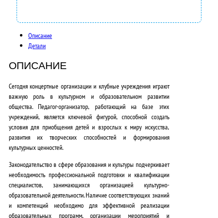
3
5
Описание
0
Детали
0
ОПИСАНИЕ
0
Сегодня концертные организации и клубные учреждения играют
,
важную роль в культурном и образовательном развитии
общества.
Педагог-организатор, работающий на базе этих
0
учреждений, является ключевой фигурой
, способной создать
условия для приобщения детей и взрослых к миру искусства,
0
развития их творческих способностей и формирования
₽
культурных ценностей.
.
Законодательство в сфере образования и культуры
подчеркивает
необходимость профессиональной подготовки и квалификации
специалистов, занимающихся организацией культурно-
образовательной деятельности
. Наличие соответствующих знаний
и компетенций
необходимо для эффективной реализации
образовательных программ, организации мероприятий и