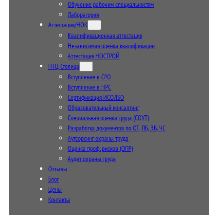
Обучение рабочим специальностям
Лаборатория
Аттестация/НОК
Квалификационная аттестация
Независимая оценка квалификации
Аттестация НОСТРОЙ
НТЦ Столица
Вступление в СРО
Вступление в НРС
Сертификация ИСО/ISO
Образовательный консалтинг
Специальная оценка труда (СОУТ)
Разработка документов по ОТ, ПБ, ЭБ, ЧС
Аутсорсинг охраны труда
Оценка проф. рисков (ОПР)
Аудит охраны труда
Отзывы
Блог
Цены
Контакты