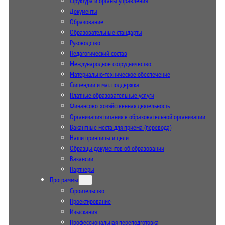
Структура и органы управления
Документы
Образование
Образовательные стандарты
Руководство
Педагогический состав
Международное сотрудничество
Материально-техническое обеспечение
Стипендии и мат. поддержка
Платные образовательные услуги
Финансово-хозяйственная деятельность
Организация питания в образовательной организации
Вакантные места для приема (перевода)
Наши принципы и цели
Образцы документов об образовании
Вакансии
Партнеры
Программы
Строительство
Проектирование
Изыскания
Профессиональная переподготовка