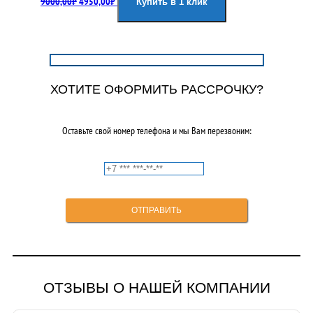
9000,00
₽
4950,00
₽
цена
цена:
Купить в 1 клик
составляла
4950,00₽.
9000,00₽.
ХОТИТЕ ОФОРМИТЬ РАССРОЧКУ?
Оставьте свой номер телефона и мы Вам перезвоним:
ОТЗЫВЫ О НАШЕЙ КОМПАНИИ