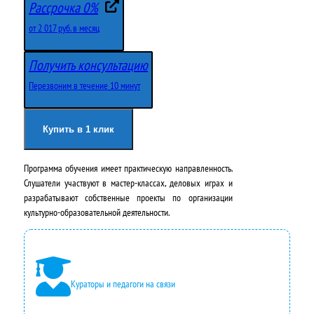
е
е
Рассрочка 0%
р
к
от 2 017 руб. в месяц
в
у
Получить консультацию
о
щ
Перезвоним в течение 10 минут
н
а
а
я
Купить в 1 клик
ч
ц
Программа обучения имеет практическую направленность.
а
е
Слушатели участвуют в мастер-классах, деловых играх и
л
н
разрабатывают собственные проекты по организации
культурно-образовательной деятельности.
ь
а
н
:
а
2
Кураторы и педагоги на связи
я
4