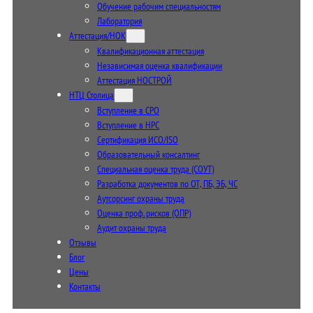
Обучение рабочим специальностям
Лаборатория
Аттестация/НОК
Квалификационная аттестация
Независимая оценка квалификации
Аттестация НОСТРОЙ
НТЦ Столица
Вступление в СРО
Вступление в НРС
Сертификация ИСО/ISO
Образовательный консалтинг
Специальная оценка труда (СОУТ)
Разработка документов по ОТ, ПБ, ЭБ, ЧС
Аутсорсинг охраны труда
Оценка проф. рисков (ОПР)
Аудит охраны труда
Отзывы
Блог
Цены
Контакты