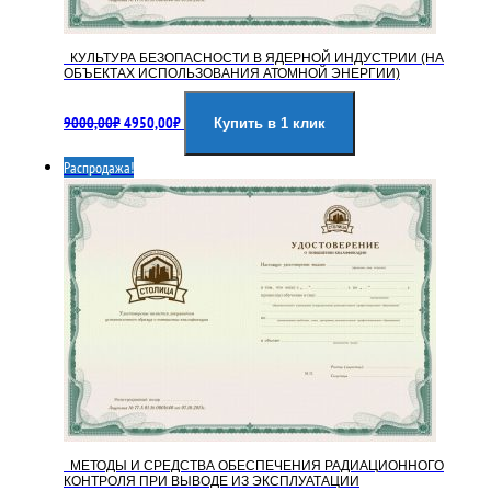
КУЛЬТУРА БЕЗОПАСНОСТИ В ЯДЕРНОЙ ИНДУСТРИИ (НА
ОБЪЕКТАХ ИСПОЛЬЗОВАНИЯ АТОМНОЙ ЭНЕРГИИ)
Первоначальная
Текущая
9000,00
₽
4950,00
₽
цена
цена:
Купить в 1 клик
составляла
4950,00₽.
Распродажа!
9000,00₽.
МЕТОДЫ И СРЕДСТВА ОБЕСПЕЧЕНИЯ РАДИАЦИОННОГО
КОНТРОЛЯ ПРИ ВЫВОДЕ ИЗ ЭКСПЛУАТАЦИИ