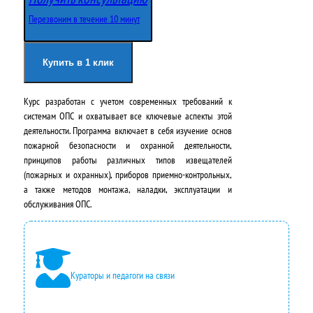
о
щ
Перезвоним в течение 10 минут
н
а
а
я
Купить в 1 клик
ч
ц
Курс разработан с учетом современных требований к
а
е
системам ОПС и охватывает все ключевые аспекты этой
л
н
деятельности. Программа включает в себя изучение основ
пожарной безопасности и охранной деятельности,
ь
а
принципов работы различных типов извещателей
н
:
(пожарных и охранных), приборов приемно-контрольных,
а также методов монтажа, наладки, эксплуатации и
а
2
обслуживания ОПС.
я
4
ц
2
е
0
Кураторы и педагоги на связи
н
0