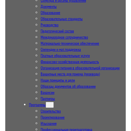
Структура и органы управления
Документы
Образование
Образовательные стандарты
Руководство
Педагогический состав
Международное сотрудничество
Материально-техническое обеспечение
Стипендии и мат. поддержка
Платные образовательные услуги
Финансово-хозяйственная деятельность
Организация питания в образовательной организации
Вакантные места для приема (перевода)
Наши принципы и цели
Образцы документов об образовании
Вакансии
Партнеры
Программы
Строительство
Проектирование
Изыскания
Профессиональная переподготовка