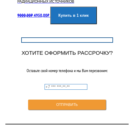
РАДИАЦИОННЫХ ИСТОЧНИКОВ
Первоначальная
Текущая
9000,00
₽
4950,00
₽
цена
цена:
Купить в 1 клик
составляла
4950,00₽.
9000,00₽.
ХОТИТЕ ОФОРМИТЬ РАССРОЧКУ?
Оставьте свой номер телефона и мы Вам перезвоним: