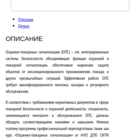
0
0
Описание
0
Детали
,
ОПИСАНИЕ
0
Охранно-пожарные сигнализации (ОПС) – это интегрированные
0
системы безопасности, объединяющие функции охранной и
₽
пожарной сигнализации, обеспечивая надежную защиту
объектов от несанкционированного проникновения, пожара и
.
других чрезвычайных ситуаций.
Эффективная работа ОПС
требует квалифицированного монтажа, наладки и регулярного
обслуживания.
В соответствии с требованиями нормативных документов в сфере
пожарной безопасности и охранной деятельности, специалисты,
занимающиеся монтажом и обслуживанием ОПС, должны
обладать соответствующими знаниями и навыками.
Именно
поэтому программы профессиональной переподготовки, такие как
курс «Охранно-пожарные сигнализации» от АНО ДПО СИТИ