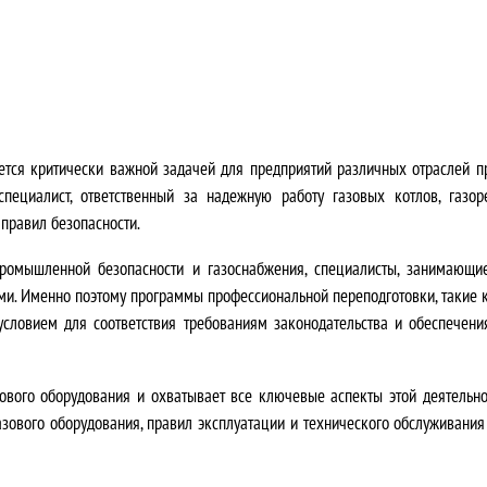
я
4
ц
2
е
0
н
0
яется критически важной задачей для предприятий различных отраслей 
а
,
пециалист, ответственный за надежную работу газовых котлов, газоре
 правил безопасности.
с
0
ромышленной безопасности и газоснабжения, специалисты, занимающие
о
0
ми.
Именно поэтому программы профессиональной переподготовки, такие к
с
₽
ловием для соответствия требованиям законодательства и обеспечения
т
.
ового оборудования и охватывает все ключевые аспекты этой деятельно
а
азового оборудования, правил эксплуатации и технического обслуживания
в