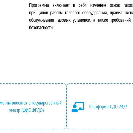
Программа включает в себя изучение основ газосн
в
у
принципов работы газового оборудования, правил эксп
о
щ
обслуживания газовых установок, а также требований
безопасности.
н
а
а
я
ч
ц
а
е
л
н
ь
а
менты вносятся в государственный
Платформа СДО 24/7
н
:
реестр (ФИС ФРДО)
а
2