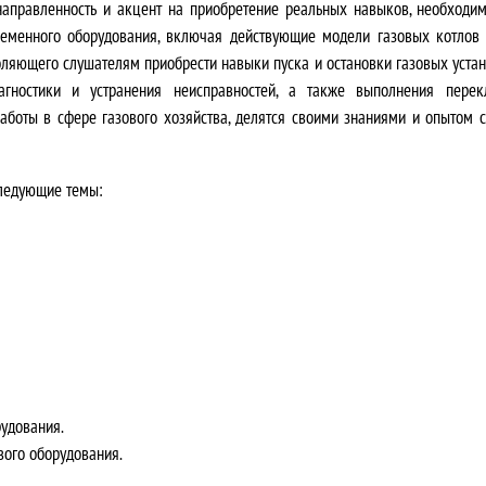
направленность и акцент на приобретение реальных навыков, необходи
л
еменного оборудования, включая действующие модели газовых котлов 
я
ляющего слушателям приобрести навыки пуска и остановки газовых устан
иагностики и устранения неисправностей, а также выполнения перек
л
оты в сфере газового хозяйства, делятся своими знаниями и опытом с
а
следующие темы:
3
5
0
0
0
,
рудования.
вого оборудования.
0