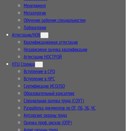
Менеджмент
Металлургия
Обучение рабочим специальностям
Лаборатория
Аттестация/НОК
Квалификационная аттестация
Независимая оценка квалификации
Аттестация НОСТРОЙ
НТЦ Столица
Вступление в СРО
Вступление в НРС
Сертификация ИСО/ISO
Образовательный консалтинг
Специальная оценка труда (СОУТ)
Разработка документов по ОТ, ПБ, ЭБ, ЧС
Аутсорсинг охраны труда
Оценка проф. рисков (ОПР)
Аудит охраны труда