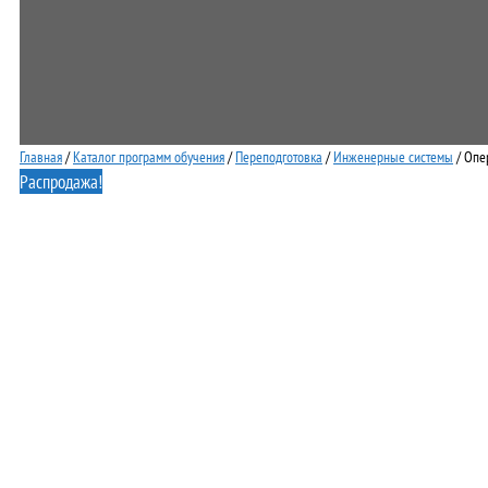
Главная
/
Каталог программ обучения
/
Переподготовка
/
Инженерные системы
/ Опе
Распродажа!