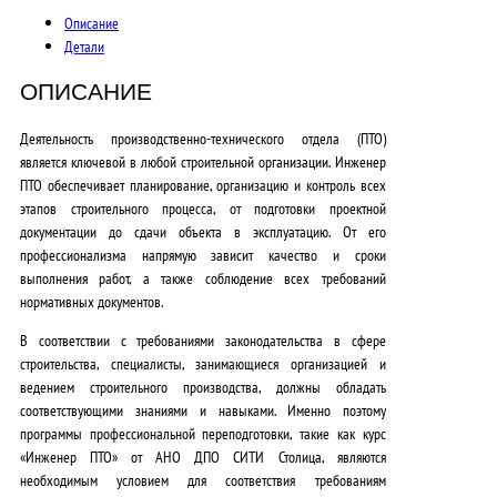
0
Описание
0
Детали
0
ОПИСАНИЕ
,
Деятельность производственно-технического отдела (ПТО)
0
является ключевой в любой строительной организации.
Инженер
ПТО обеспечивает планирование, организацию и контроль всех
0
этапов строительного процесса, от подготовки проектной
₽
документации до сдачи объекта в эксплуатацию. От его
профессионализма напрямую зависит качество и сроки
.
выполнения работ, а также соблюдение всех требований
нормативных документов.
В соответствии с требованиями законодательства в сфере
строительства, специалисты, занимающиеся организацией и
ведением строительного производства, должны обладать
соответствующими знаниями и навыками.
Именно поэтому
программы профессиональной переподготовки, такие как курс
«Инженер ПТО» от АНО ДПО СИТИ Столица, являются
необходимым условием для соответствия требованиям