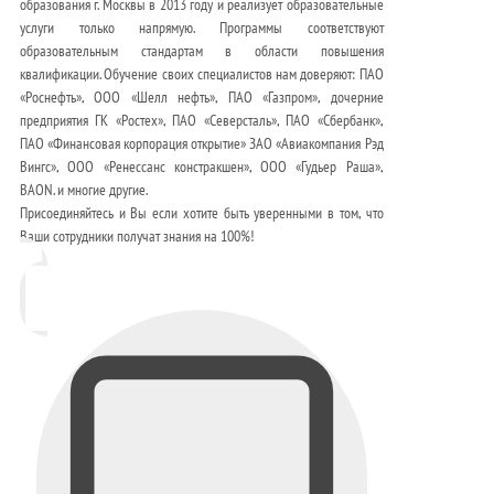
образования г. Москвы в 2013 году и реализует образовательные
услуги только напрямую. Программы соответствуют
образовательным стандартам в области повышения
квалификации. Обучение своих специалистов нам доверяют: ПАО
«Роснефть», ООО «Шелл нефть», ПАО «Газпром», дочерние
предприятия ГК «Ростех», ПАО «Северсталь», ПАО «Сбербанк»,
ПАО «Финансовая корпорация открытие» ЗАО «Авиакомпания Рэд
Вингс», ООО «Ренессанс констракшен», ООО «Гудьер Раша»,
BAON. и многие другие.
Присоединяйтесь и Вы если хотите быть уверенными в том, что
Ваши сотрудники получат знания на 100%!