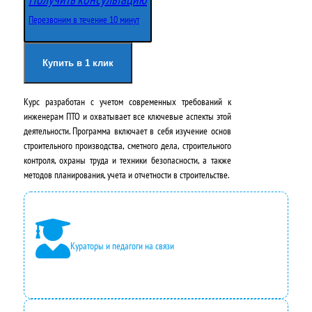
о
щ
Перезвоним в течение 10 минут
н
а
а
я
Купить в 1 клик
ч
ц
Курс разработан с учетом современных требований к
а
е
инженерам ПТО и охватывает все ключевые аспекты этой
л
н
деятельности. Программа включает в себя изучение основ
строительного производства, сметного дела, строительного
ь
а
контроля, охраны труда и техники безопасности, а также
н
:
методов планирования, учета и отчетности в строительстве.
а
2
я
4
ц
2
Кураторы и педагоги на связи
е
0
н
0