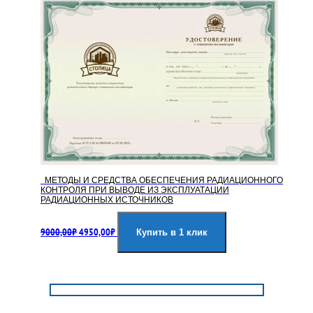
МЕТОДЫ И СРЕДСТВА ОБЕСПЕЧЕНИЯ РАДИАЦИОННОГО
КОНТРОЛЯ ПРИ ВЫВОДЕ ИЗ ЭКСПЛУАТАЦИИ
РАДИАЦИОННЫХ ИСТОЧНИКОВ
Первоначальная
Текущая
9000,00
₽
4950,00
₽
цена
цена:
Купить в 1 клик
составляла
4950,00₽.
9000,00₽.