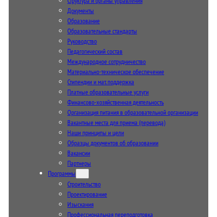
Структура и органы управления
Документы
Образование
Образовательные стандарты
Руководство
Педагогический состав
Международное сотрудничество
Материально-техническое обеспечение
Стипендии и мат. поддержка
Платные образовательные услуги
Финансово-хозяйственная деятельность
Организация питания в образовательной организации
Вакантные места для приема (перевода)
Наши принципы и цели
Образцы документов об образовании
Вакансии
Партнеры
Программы
Строительство
Проектирование
Изыскания
Профессиональная переподготовка