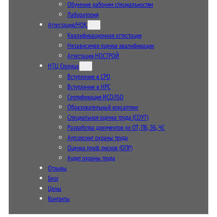
Обучение рабочим специальностям
Лаборатория
Аттестация/НОК
Квалификационная аттестация
Независимая оценка квалификации
Аттестация НОСТРОЙ
НТЦ Столица
Вступление в СРО
Вступление в НРС
Сертификация ИСО/ISO
Образовательный консалтинг
Специальная оценка труда (СОУТ)
Разработка документов по ОТ, ПБ, ЭБ, ЧС
Аутсорсинг охраны труда
Оценка проф. рисков (ОПР)
Аудит охраны труда
Отзывы
Блог
Цены
Контакты