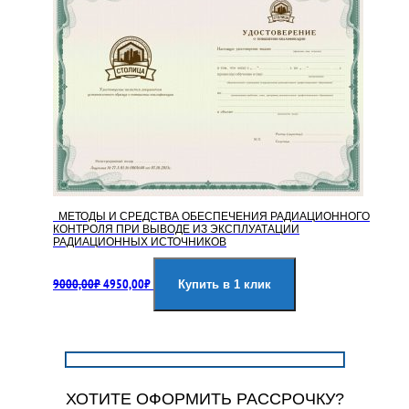
МЕТОДЫ И СРЕДСТВА ОБЕСПЕЧЕНИЯ РАДИАЦИОННОГО
КОНТРОЛЯ ПРИ ВЫВОДЕ ИЗ ЭКСПЛУАТАЦИИ
РАДИАЦИОННЫХ ИСТОЧНИКОВ
Первоначальная
Текущая
9000,00
₽
4950,00
₽
цена
цена:
Купить в 1 клик
составляла
4950,00₽.
9000,00₽.
ХОТИТЕ ОФОРМИТЬ РАССРОЧКУ?