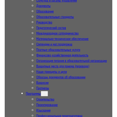
Структура и органы управления
Документы
Образование
Образовательные стандарты
Руководство
Педагогический состав
Международное сотрудничество
Материально-техническое обеспечение
Стипендии и мат. поддержка
Платные образовательные услуги
Финансово-хозяйственная деятельность
Организация питания в образовательной организации
Вакантные места для приема (перевода)
Наши принципы и цели
Образцы документов об образовании
Вакансии
Партнеры
Программы
Строительство
Проектирование
Изыскания
Профессиональная переподготовка