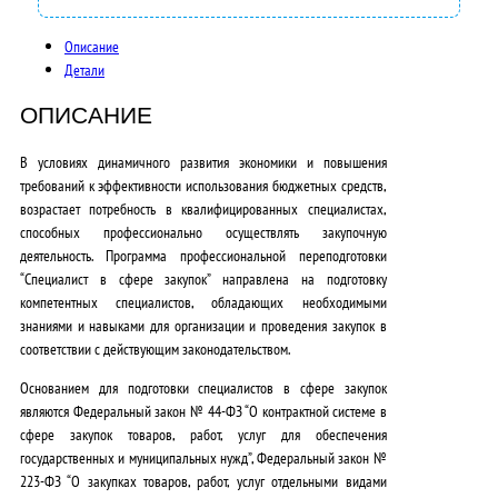
0
0
Описание
Детали
0
,
ОПИСАНИЕ
0
В условиях динамичного развития экономики и повышения
требований к эффективности использования бюджетных средств,
0
возрастает потребность в квалифицированных специалистах,
₽
способных профессионально осуществлять закупочную
деятельность. Программа профессиональной переподготовки
.
“
Специалист в сфере закупок
” направлена на подготовку
компетентных специалистов, обладающих необходимыми
знаниями и навыками для организации и проведения закупок в
соответствии с действующим законодательством.
Основанием для подготовки специалистов в сфере закупок
являются Федеральный закон № 44-ФЗ “О контрактной системе в
сфере закупок товаров, работ, услуг для обеспечения
государственных и муниципальных нужд”, Федеральный закон №
223-ФЗ “О закупках товаров, работ, услуг отдельными видами