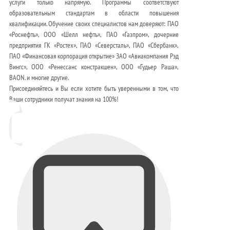
услуги только напрямую. Программы соответствуют
образовательным стандартам в области повышения
квалификации. Обучение своих специалистов нам доверяют: ПАО
«Роснефть», ООО «Шелл нефть», ПАО «Газпром», дочерние
предприятия ГК «Ростех», ПАО «Северсталь», ПАО «Сбербанк»,
ПАО «Финансовая корпорация открытие» ЗАО «Авиакомпания Рэд
Вингс», ООО «Ренессанс констракшен», ООО «Гудьер Раша»,
BAON. и многие другие.
Присоединяйтесь и Вы если хотите быть уверенными в том, что
Ваши сотрудники получат знания на 100%!