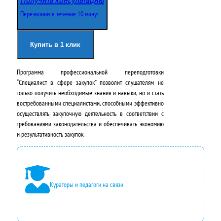
о
щ
Перезвоним в течение 10 минут
н
а
а
я
Купить в 1 клик
ч
ц
Программа профессиональной переподготовки
а
е
“Специалист в сфере закупок” позволит слушателям не
л
н
только получить необходимые знания и навыки, но и стать
востребованными специалистами, способными эффективно
ь
а
осуществлять закупочную деятельность в соответствии с
н
:
требованиями законодательства и обеспечивать экономию
и результативность закупок.
а
2
я
4
ц
2
Кураторы и педагоги на связи
е
0
н
0