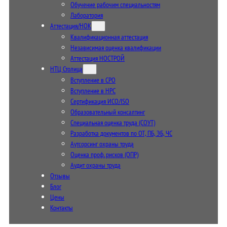
Обучение рабочим специальностям
Лаборатория
Аттестация/НОК
Квалификационная аттестация
Независимая оценка квалификации
Аттестация НОСТРОЙ
НТЦ Столица
Вступление в СРО
Вступление в НРС
Сертификация ИСО/ISO
Образовательный консалтинг
Специальная оценка труда (СОУТ)
Разработка документов по ОТ, ПБ, ЭБ, ЧС
Аутсорсинг охраны труда
Оценка проф. рисков (ОПР)
Аудит охраны труда
Отзывы
Блог
Цены
Контакты