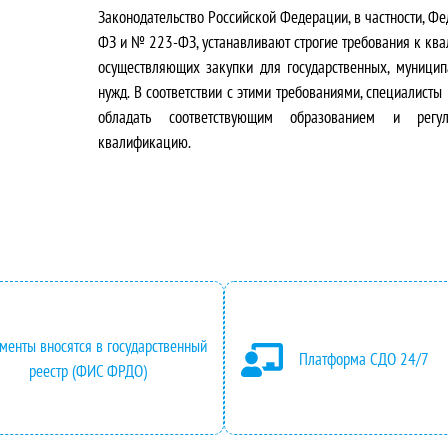
Законодательство Российской Федерации, в частности, 
в
у
ФЗ и № 223-ФЗ, устанавливают строгие требования к кв
о
щ
осуществляющих закупки для государственных, муници
нужд. В соответствии с этими требованиями, специалисты
н
а
обладать соответствующим образованием и рег
квалификацию.
а
я
ч
ц
а
е
л
н
ь
а
менты вносятся в государственный
Платформа СДО 24/7
н
:
реестр (ФИС ФРДО)
а
2