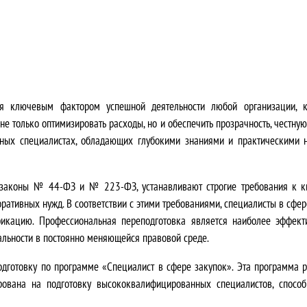
я
4
ц
2
е
0
н
0
я ключевым фактором успешной деятельности любой организации, ка
а
,
е только оптимизировать расходы, но и обеспечить прозрачность, честну
нных специалистах, обладающих глубокими знаниями и практическими 
с
0
о
0
е законы № 44-ФЗ и № 223-ФЗ, устанавливают строгие требования к к
с
₽
оративных нужд.
В соответствии с этими требованиями, специалисты в сфе
фикацию.
Профессиональная переподготовка является наиболее эффект
т
.
альности в постоянно меняющейся правовой среде.
а
готовку по программе «Специалист в сфере закупок». Эта программа р
рована на подготовку высококвалифицированных специалистов, спосо
в