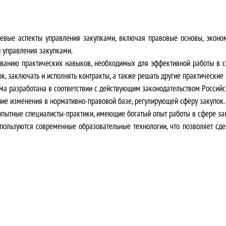
л
я
вые аспекты управления закупками, включая правовые основы, эконо
л
и управления закупками.
анию практических навыков, необходимых для эффективной работы в сф
а
, заключать и исполнять контракты, а также решать другие практические 
а разработана в соответствии с действующим законодательством Российс
3
е изменения в нормативно-правовой базе, регулирующей сферу закупок.
5
пытные специалисты-практики, имеющие богатый опыт работы в сфере за
пользуются современные образовательные технологии, что позволяет сд
0
0
0
,
0