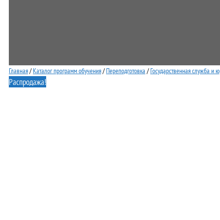
Главная
/
Каталог программ обучения
/
Переподготовка
/
Государственная служба и 
Распродажа!