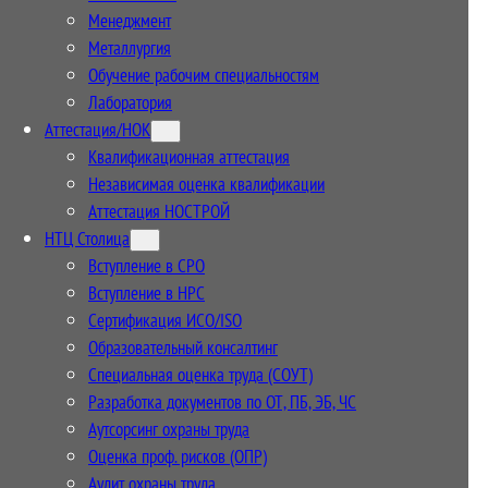
Менеджмент
Металлургия
Обучение рабочим специальностям
Лаборатория
Аттестация/НОК
Квалификационная аттестация
Независимая оценка квалификации
Аттестация НОСТРОЙ
НТЦ Столица
Вступление в СРО
Вступление в НРС
Сертификация ИСО/ISO
Образовательный консалтинг
Специальная оценка труда (СОУТ)
Разработка документов по ОТ, ПБ, ЭБ, ЧС
Аутсорсинг охраны труда
Оценка проф. рисков (ОПР)
Аудит охраны труда