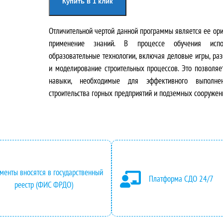
Купить в 1 клик
р
к
Отличительной чертой данной программы является ее ор
в
у
применение знаний. В процессе обучения испо
о
щ
образовательные технологии, включая деловые игры, ра
и моделирование строительных процессов. Это позволяе
н
а
навыки, необходимые для эффективного выполн
строительства горных предприятий и подземных сооружен
а
я
ч
ц
а
е
л
н
менты вносятся в государственный
Платформа СДО 24/7
ь
а
реестр (ФИС ФРДО)
н
: