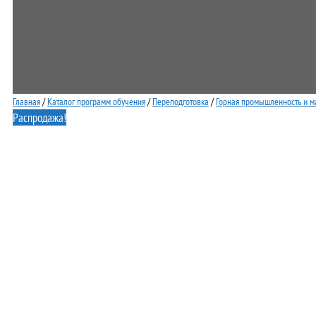
Главная
/
Каталог программ обучения
/
Переподготовка
/
Горная промышленность и м
Распродажа!