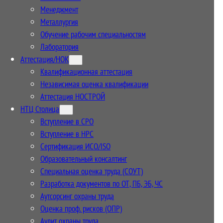
Менеджмент
Металлургия
Обучение рабочим специальностям
Лаборатория
Аттестация/НОК
Квалификационная аттестация
Независимая оценка квалификации
Аттестация НОСТРОЙ
НТЦ Столица
Вступление в СРО
Вступление в НРС
Сертификация ИСО/ISO
Образовательный консалтинг
Специальная оценка труда (СОУТ)
Разработка документов по ОТ, ПБ, ЭБ, ЧС
Аутсорсинг охраны труда
Оценка проф. рисков (ОПР)
Аудит охраны труда