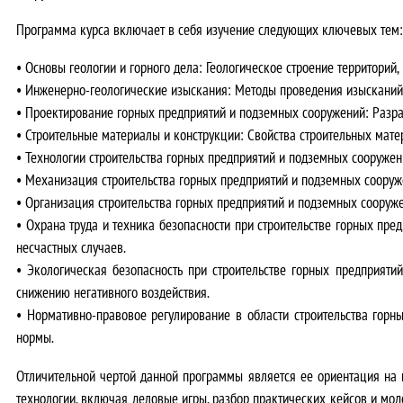
Программа курса включает в себя изучение следующих ключевых тем:
•
Основы геологии и горного дела
: Геологическое строение территорий,
•
Инженерно-геологические изыскания
: Методы проведения изысканий,
•
Проектирование горных предприятий и подземных сооружений
: Разр
•
Строительные материалы и конструкции
: Свойства строительных мате
•
Технологии строительства горных предприятий и подземных сооружен
•
Механизация строительства горных предприятий и подземных соору
•
Организация строительства горных предприятий и подземных сооруж
•
Охрана труда и техника безопасности при строительстве горных пр
несчастных случаев.
•
Экологическая безопасность при строительстве горных предприяти
снижению негативного воздействия.
•
Нормативно-правовое регулирование в области строительства горн
нормы.
Отличительной чертой
данной программы является ее
ориентация на 
технологии, включая деловые игры, разбор практических кейсов и мо