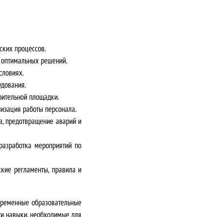
ских процессов.
р оптимальных решений.
словиях.
удования.
оительной площадки.
низация работы персонала.
а, предотвращение аварий и
разработка мероприятий по
ские регламенты, правила и
овременные образовательные
ти навыки, необходимые для