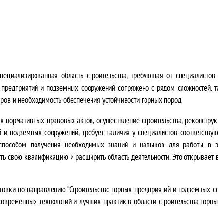
а
2
я
4
ц
2
е
0
пециализированная область строительства, требующая от специалистов 
н
0
ых предприятий и подземных сооружений сопряжено с рядом сложностей, т
ров и необходимость обеспечения устойчивости горных пород.
а
,
их нормативных правовых актов
,
осуществление строительства, реконстру
с
0
ий и подземных сооружений, требует наличия у специалистов соответств
о
0
способом получения необходимых знаний и навыков для работы в эт
ить свою квалификацию и расширить область деятельности
. Это открывает
с
₽
т
.
овки по направлению “Строительство горных предприятий и подземных со
 современных технологий и лучших практик в области строительства горн
а