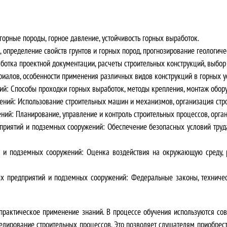
в
л
 горные породы, горное давление, устойчивость горных выработок.
я
 определение свойств грунтов и горных пород, прогнозирование геологиче
аботка проектной документации, расчеты строительных конструкций, выбо
л
риалов, особенности применения различных видов конструкций в горных у
ий
: Способы проходки горных выработок, методы крепления, монтаж обор
а
жений
: Использование строительных машин и механизмов, организация стр
3
ений
: Планирование, управление и контроль строительных процессов, орга
едприятий и подземных сооружений
: Обеспечение безопасных условий труд
5
й и подземных сооружений
: Оценка воздействия на окружающую среду, 
0
0
ых предприятий и подземных сооружений
: Федеральные законы, техниче
0
практическое применение знаний
. В процессе обучения используются с
,
делирование строительных процессов. Это позволяет слушателям
приобрес