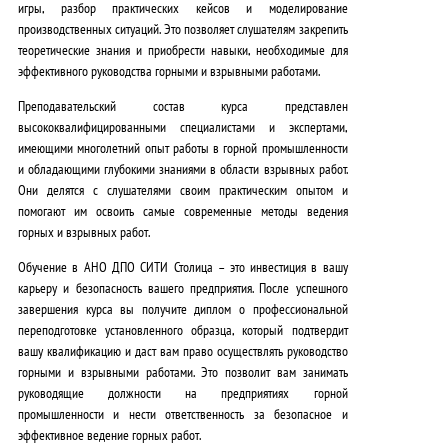
игры, разбор практических кейсов и моделирование
производственных ситуаций. Это позволяет слушателям
закрепить
теоретические знания и приобрести навыки, необходимые для
эффективного руководства горными и взрывными работами
.
Преподавательский состав курса представлен
высококвалифицированными специалистами и экспертами
,
имеющими многолетний опыт работы в горной промышленности
и обладающими глубокими знаниями в области взрывных работ.
Они делятся с слушателями
своим практическим опытом и
помогают им освоить самые современные методы ведения
горных и взрывных работ
.
Обучение в АНО ДПО СИТИ Столица – это
инвестиция в вашу
карьеру и безопасность вашего предприятия
. После успешного
завершения курса вы получите диплом о профессиональной
переподготовке установленного образца, который
подтвердит
вашу квалификацию и даст вам право осуществлять руководство
горными и взрывными работами
. Это позволит вам
занимать
руководящие должности на предприятиях горной
промышленности и нести ответственность за безопасное и
эффективное ведение горных работ
.