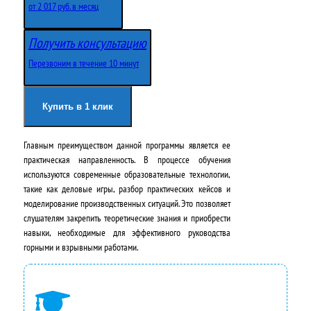
р
к
от 2 017 руб. в месяц
в
у
Получить консультацию
о
щ
Перезвоним в течение 10 минут
н
а
а
я
Купить в 1 клик
ч
ц
Главным преимуществом данной программы является ее
а
е
практическая направленность. В процессе обучения
л
н
используются современные образовательные технологии,
такие как деловые игры, разбор практических кейсов и
ь
а
моделирование производственных ситуаций. Это позволяет
н
:
слушателям закрепить теоретические знания и приобрести
навыки, необходимые для эффективного руководства
а
2
горными и взрывными работами.
я
4
ц
2