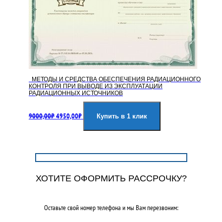
МЕТОДЫ И СРЕДСТВА ОБЕСПЕЧЕНИЯ РАДИАЦИОННОГО
КОНТРОЛЯ ПРИ ВЫВОДЕ ИЗ ЭКСПЛУАТАЦИИ
РАДИАЦИОННЫХ ИСТОЧНИКОВ
Первоначальная
Текущая
9000,00
₽
4950,00
₽
цена
цена:
Купить в 1 клик
составляла
4950,00₽.
9000,00₽.
ХОТИТЕ ОФОРМИТЬ РАССРОЧКУ?
Оставьте свой номер телефона и мы Вам перезвоним: