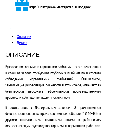
Курс “Ораторское мастерство” в Подарок!
5
0
0
Описание
0
Детали
,
ОПИСАНИЕ
0
Руководство горными и взрывными работами – это ответственная
0
и сложная задача, требующая глубоких знаний, опыта и строгого
₽
соблюдения нормативных требований. Специалисты,
занимающие руководящие должности в этой сфере, отвечают за
.
безопасность персонала, эффективность производственного
процесса и соблюдение экологических норм.
В соответствии с
Федеральным законом “О промышленной
безопасности опасных производственных объектов” (116-ФЗ) и
другими нормативными правовыми актами
,
к работникам,
осуществляющим руководство горными и взрывными работами,