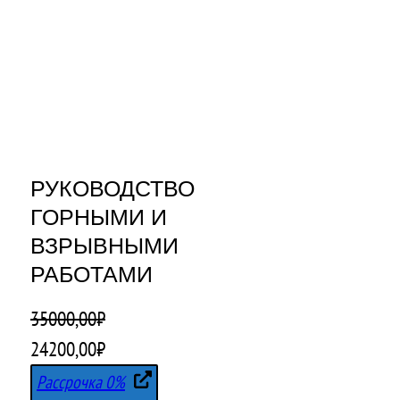
РУКОВОДСТВО
ГОРНЫМИ И
ВЗРЫВНЫМИ
РАБОТАМИ
35000,00
₽
П
Т
24200,00
₽
е
е
Рассрочка 0%