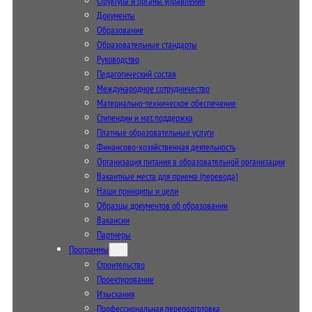
Структура и органы управления
Документы
Образование
Образовательные стандарты
Руководство
Педагогический состав
Международное сотрудничество
Материально-техническое обеспечение
Стипендии и мат. поддержка
Платные образовательные услуги
Финансово-хозяйственная деятельность
Организация питания в образовательной организации
Вакантные места для приема (перевода)
Наши принципы и цели
Образцы документов об образовании
Вакансии
Партнеры
Программы
Строительство
Проектирование
Изыскания
Профессиональная переподготовка