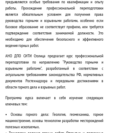
предъявляются особые требования по квалификации и опыту
работы
.
Прохождение профессиональной переподготовки
является обязательным условием для получения права
руководства горными и взрывными работами, особенно если
базовое образование не соответствует профилю, или требуется
подтверждение соответствия занимаемой должности
. Это
необходимо для обеспечения безопасного и эффективного
ведения горных работ.
АНО ДПО СИТИ Столица предлагает курс профессиональной
переподготовки по направлению “Руководство горными и
взрывными работами”, разработанный в соответствии с
актуальными требованиями законодательства РФ, нормативных
документов Ростехнадзора и передовыми достижениями в
области горного дела и взрывных работ
.
Программа курса включает в себя изучение следующих
ключевых тем:
•
Основы горного дела
: Геология, геомеханика, горное
машиностроение, основы технологии разработки месторождений
полезных ископаемых.
•
Технологии ведения горных работ
: Открытые и подземные