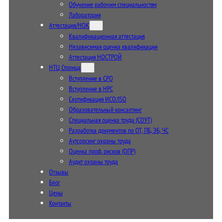
Обучение рабочим специальностям
Лаборатория
Аттестация/НОК
Квалификационная аттестация
Независимая оценка квалификации
Аттестация НОСТРОЙ
НТЦ Столица
Вступление в СРО
Вступление в НРС
Сертификация ИСО/ISO
Образовательный консалтинг
Специальная оценка труда (СОУТ)
Разработка документов по ОТ, ПБ, ЭБ, ЧС
Аутсорсинг охраны труда
Оценка проф. рисков (ОПР)
Аудит охраны труда
Отзывы
Блог
Цены
Контакты