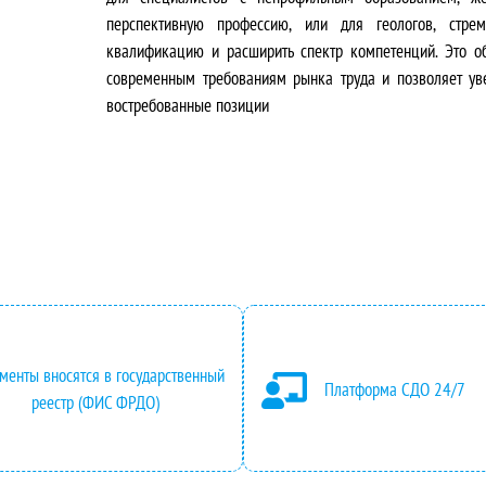
о
щ
перспективную профессию, или для геологов, стре
квалификацию и расширить спектр компетенций. Это об
н
а
современным требованиям рынка труда и позволяет ув
востребованные позиции
а
я
ч
ц
а
е
л
н
ь
а
н
:
менты вносятся в государственный
а
2
Платформа СДО 24/7
реестр (ФИС ФРДО)
я
4