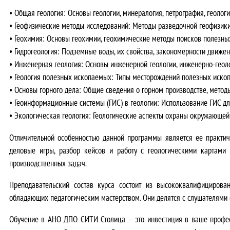
•
Общая геология
: Основы геологии, минералогия, петрография, геолог
•
Геофизические методы исследований
: Методы разведочной геофизики
•
Геохимия
: Основы геохимии, геохимические методы поисков полезны
•
Гидрогеология
: Подземные воды, их свойства, закономерности движен
•
Инженерная геология
: Основы инженерной геологии, инженерно-геоло
•
Геология полезных ископаемых
: Типы месторождений полезных ископ
•
Основы горного дела
: Общие сведения о горном производстве, мето
•
Геоинформационные системы (ГИС) в геологии
: Использование ГИС дл
•
Экологическая геология
: Геологические аспекты охраны окружающей
Отличительной особенностью
данной программы является ее
практич
деловые игры, разбор кейсов и работу с геологическими картами
производственных задач
.
Преподавательский состав курса состоит из
высококвалифицирован
обладающих педагогическим мастерством. Они делятся с слушателями
Обучение в АНО ДПО СИТИ Столица – это
инвестиция в ваше профе