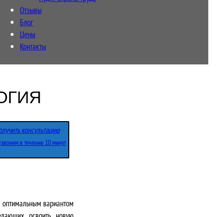
Отзывы
Блог
Цены
Контакты
ОГИЯ
олучить консультацию
звоним в течение 10 минут
я оптимальным вариантом
елающих освоить новую