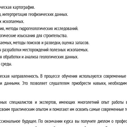
я
ическая картография.
л
, интерпретация геофизических данных.
х ископаемых.
а
ия, методы гидрогеологических исследований.
гические изыскания для строительства.
3
аемых, методы поисков и разведки, оценка запасов.
ды разработки месторождений полезных ископаемых.
5
я обработки и анализа геологических данных.
0
 среды.
0
еская направленность
. В процессе обучения используются современные
 и данными. Это позволяет слушателям
приобрести навыки, необходи
0
,
ных специалистов и экспертов
, имеющих многолетний опыт работы в
своим практическим опытом и помогают им освоить самые современные т
0
ссиональное будущее
. По окончании курса вы получите диплом о профе
0