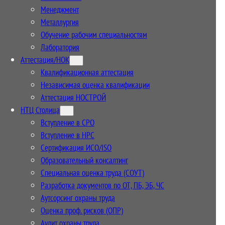
Менеджмент
Металлургия
Обучение рабочим специальностям
Лаборатория
Аттестация/НОК
Квалификационная аттестация
Независимая оценка квалификации
Аттестация НОСТРОЙ
НТЦ Столица
Вступление в СРО
Вступление в НРС
Сертификация ИСО/ISO
Образовательный консалтинг
Специальная оценка труда (СОУТ)
Разработка документов по ОТ, ПБ, ЭБ, ЧС
Аутсорсинг охраны труда
Оценка проф. рисков (ОПР)
Аудит охраны труда