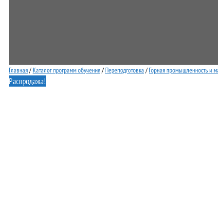
Главная
/
Каталог программ обучения
/
Переподготовка
/
Горная промышленность и м
Распродажа!