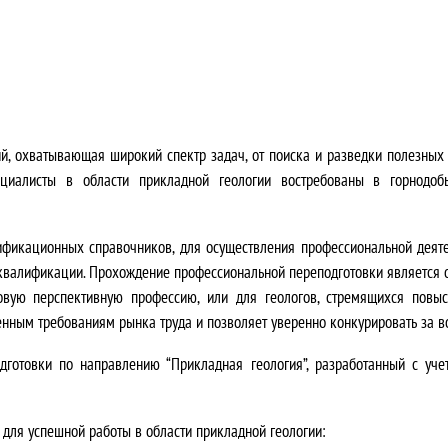
ц
2
е
0
н
0
а
,
ий, охватывающая широкий спектр задач, от поиска и разведки полезны
с
0
ециалисты в области прикладной геологии востребованы в горнодо
о
0
с
₽
лификационных справочников
, для осуществления профессиональной деяте
 квалификации
.
Прохождение профессиональной переподготовки является 
т
.
овую перспективную профессию, или для геологов, стремящихся повы
менным требованиям рынка труда и позволяет уверенно конкурировать за 
а
готовки по направлению “Прикладная геология”, разработанный с уч
в
л
для успешной работы в области прикладной геологии: