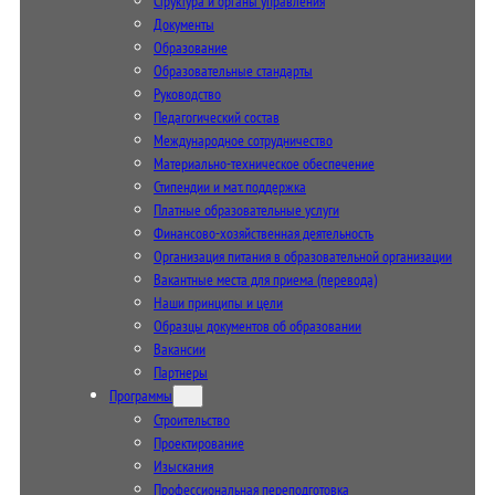
Структура и органы управления
Документы
Образование
Образовательные стандарты
Руководство
Педагогический состав
Международное сотрудничество
Материально-техническое обеспечение
Стипендии и мат. поддержка
Платные образовательные услуги
Финансово-хозяйственная деятельность
Организация питания в образовательной организации
Вакантные места для приема (перевода)
Наши принципы и цели
Образцы документов об образовании
Вакансии
Партнеры
Программы
Строительство
Проектирование
Изыскания
Профессиональная переподготовка