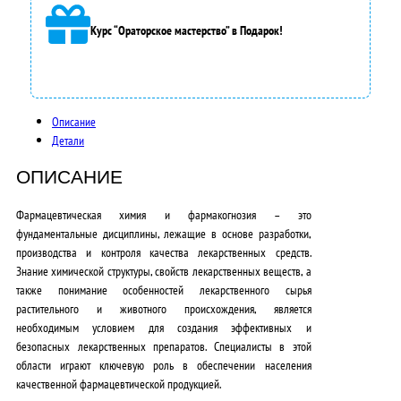
0
Курс “Ораторское мастерство” в Подарок!
0
0
,
Описание
Детали
0
ОПИСАНИЕ
0
₽
Фармацевтическая химия и фармакогнозия – это
фундаментальные дисциплины, лежащие в основе разработки,
.
производства и контроля качества лекарственных средств.
Знание химической структуры, свойств лекарственных веществ, а
также понимание особенностей лекарственного сырья
растительного и животного происхождения, является
необходимым условием для создания эффективных и
безопасных лекарственных препаратов. Специалисты в этой
области играют ключевую роль в обеспечении населения
качественной фармацевтической продукцией.