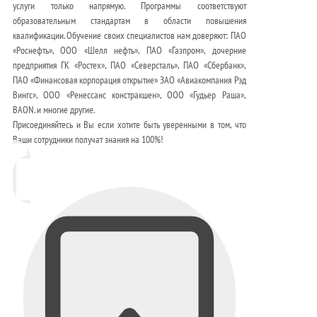
услуги только напрямую. Программы соответствуют
образовательным стандартам в области повышения
квалификации. Обучение своих специалистов нам доверяют: ПАО
«Роснефть», ООО «Шелл нефть», ПАО «Газпром», дочерние
предприятия ГК «Ростех», ПАО «Северсталь», ПАО «Сбербанк»,
ПАО «Финансовая корпорация открытие» ЗАО «Авиакомпания Рэд
Вингс», ООО «Ренессанс констракшен», ООО «Гудьер Раша»,
BAON. и многие другие.
Присоединяйтесь и Вы если хотите быть уверенными в том, что
Ваши сотрудники получат знания на 100%!