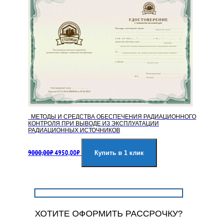
МЕТОДЫ И СРЕДСТВА ОБЕСПЕЧЕНИЯ РАДИАЦИОННОГО
КОНТРОЛЯ ПРИ ВЫВОДЕ ИЗ ЭКСПЛУАТАЦИИ
РАДИАЦИОННЫХ ИСТОЧНИКОВ
Первоначальная
Текущая
9000,00
₽
4950,00
₽
цена
цена:
Купить в 1 клик
составляла
4950,00₽.
9000,00₽.
ХОТИТЕ ОФОРМИТЬ РАССРОЧКУ?