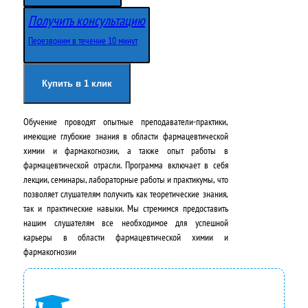
в
у
Получить консультацию
о
щ
Перезвоним в течение 10 минут
н
а
а
я
Купить в 1 клик
ч
ц
Обучение проводят опытные преподаватели-практики,
а
е
имеющие глубокие знания в области фармацевтической
л
н
химии и фармакогнозии, а также опыт работы в
фармацевтической отрасли. Программа включает в себя
ь
а
лекции, семинары, лабораторные работы и практикумы, что
н
:
позволяет слушателям получить как теоретические знания,
так и практические навыки. Мы стремимся предоставить
а
2
нашим слушателям все необходимое для успешной
карьеры в области фармацевтической химии и
я
4
фармакогнозии
ц
2
е
0