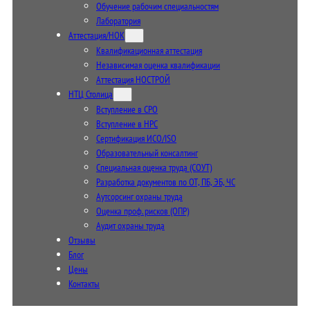
Обучение рабочим специальностям
Лаборатория
Аттестация/НОК
Квалификационная аттестация
Независимая оценка квалификации
Аттестация НОСТРОЙ
НТЦ Столица
Вступление в СРО
Вступление в НРС
Сертификация ИСО/ISO
Образовательный консалтинг
Специальная оценка труда (СОУТ)
Разработка документов по ОТ, ПБ, ЭБ, ЧС
Аутсорсинг охраны труда
Оценка проф. рисков (ОПР)
Аудит охраны труда
Отзывы
Блог
Цены
Контакты