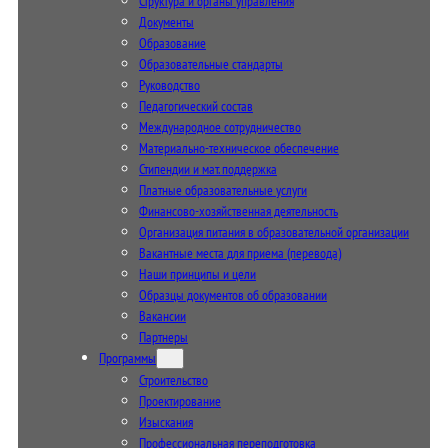
Структура и органы управления
Документы
Образование
Образовательные стандарты
Руководство
Педагогический состав
Международное сотрудничество
Материально-техническое обеспечение
Стипендии и мат. поддержка
Платные образовательные услуги
Финансово-хозяйственная деятельность
Организация питания в образовательной организации
Вакантные места для приема (перевода)
Наши принципы и цели
Образцы документов об образовании
Вакансии
Партнеры
Программы
Строительство
Проектирование
Изыскания
Профессиональная переподготовка