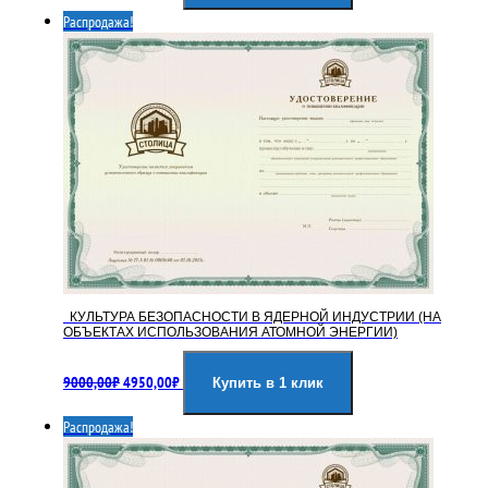
составляла
4950,00₽.
Распродажа!
9000,00₽.
КУЛЬТУРА БЕЗОПАСНОСТИ В ЯДЕРНОЙ ИНДУСТРИИ (НА
ОБЪЕКТАХ ИСПОЛЬЗОВАНИЯ АТОМНОЙ ЭНЕРГИИ)
Первоначальная
Текущая
9000,00
₽
4950,00
₽
цена
цена:
Купить в 1 клик
составляла
4950,00₽.
Распродажа!
9000,00₽.