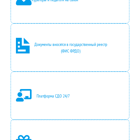
н
0
а
,
с
0
о
0
с
₽
Документы вносятся в государственный реестр
(ФИС ФРДО)
т
.
а
в
л
Платформа СДО 24/7
я
л
а
3
5