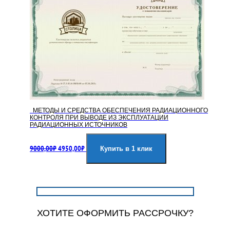
МЕТОДЫ И СРЕДСТВА ОБЕСПЕЧЕНИЯ РАДИАЦИОННОГО
КОНТРОЛЯ ПРИ ВЫВОДЕ ИЗ ЭКСПЛУАТАЦИИ
РАДИАЦИОННЫХ ИСТОЧНИКОВ
Первоначальная
Текущая
9000,00
₽
4950,00
₽
цена
цена:
Купить в 1 клик
составляла
4950,00₽.
9000,00₽.
ХОТИТЕ ОФОРМИТЬ РАССРОЧКУ?