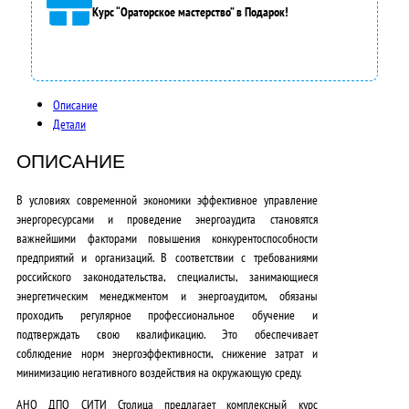
Курс “Ораторское мастерство” в Подарок!
0
0
0
Описание
,
Детали
0
ОПИСАНИЕ
0
В условиях современной экономики эффективное управление
₽
энергоресурсами и проведение энергоаудита становятся
важнейшими факторами повышения конкурентоспособности
.
предприятий и организаций. В соответствии с требованиями
российского законодательства, специалисты, занимающиеся
энергетическим менеджментом и энергоаудитом, обязаны
проходить регулярное профессиональное обучение и
подтверждать свою квалификацию. Это обеспечивает
соблюдение норм энергоэффективности, снижение затрат и
минимизацию негативного воздействия на окружающую среду.
АНО ДПО СИТИ Столица
предлагает комплексный курс