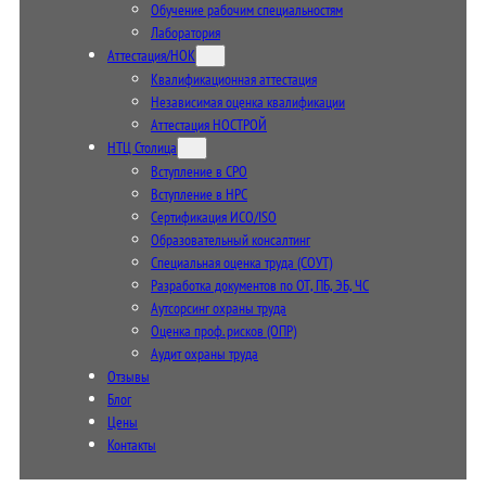
Обучение рабочим специальностям
Лаборатория
Аттестация/НОК
Квалификационная аттестация
Независимая оценка квалификации
Аттестация НОСТРОЙ
НТЦ Столица
Вступление в СРО
Вступление в НРС
Сертификация ИСО/ISO
Образовательный консалтинг
Специальная оценка труда (СОУТ)
Разработка документов по ОТ, ПБ, ЭБ, ЧС
Аутсорсинг охраны труда
Оценка проф. рисков (ОПР)
Аудит охраны труда
Отзывы
Блог
Цены
Контакты