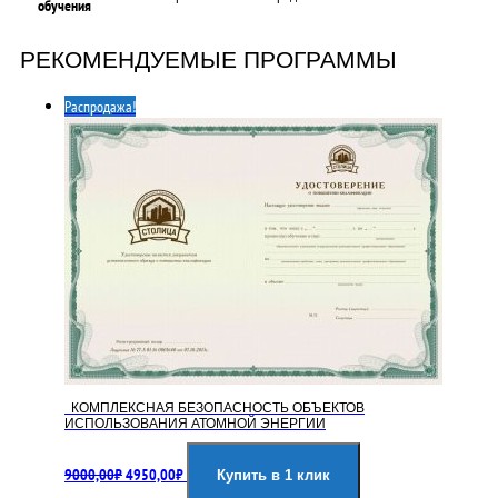
обучения
РЕКОМЕНДУЕМЫЕ ПРОГРАММЫ
Распродажа!
КОМПЛЕКСНАЯ БЕЗОПАСНОСТЬ ОБЪЕКТОВ
ИСПОЛЬЗОВАНИЯ АТОМНОЙ ЭНЕРГИИ
Первоначальная
Текущая
9000,00
₽
4950,00
₽
цена
цена:
Купить в 1 клик