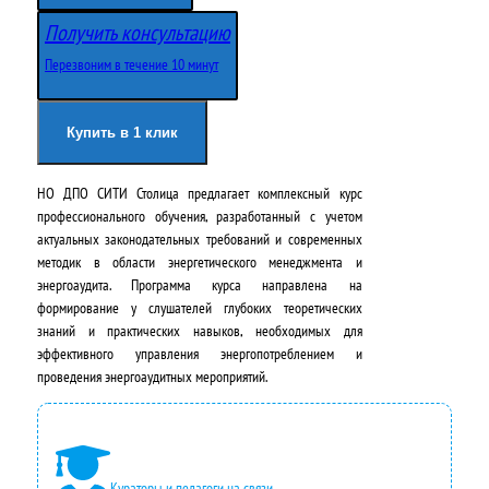
в
у
Получить консультацию
о
щ
Перезвоним в течение 10 минут
н
а
а
я
Купить в 1 клик
ч
ц
НО ДПО СИТИ Столица предлагает комплексный курс
а
е
профессионального обучения, разработанный с учетом
л
н
актуальных законодательных требований и современных
методик в области энергетического менеджмента и
ь
а
энергоаудита. Программа курса направлена на
н
:
формирование у слушателей глубоких теоретических
знаний и практических навыков, необходимых для
а
2
эффективного управления энергопотреблением и
проведения энергоаудитных мероприятий.
я
4
ц
2
е
0
Кураторы и педагоги на связи