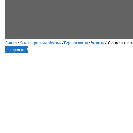
Главная
/
Каталог программ обучения
/
Переподготовка
/
Экология
/ Специалист по э
Распродажа!