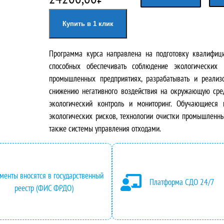
е
е
Купить в 1 клик
р
к
Программа курса направлена на подготовку квалифици
в
у
способных обеспечивать соблюдение экологических
о
щ
промышленных предприятиях, разрабатывать и реализ
снижению негативного воздействия на окружающую сред
н
а
экологический контроль и мониторинг. Обучающиеся
экологических рисков, технологии очистки промышленны
а
я
также системы управления отходами.
ч
ц
а
е
менты вносятся в государственный
Платформа СДО 24/7
л
н
реестр (ФИС ФРДО)
ь
а