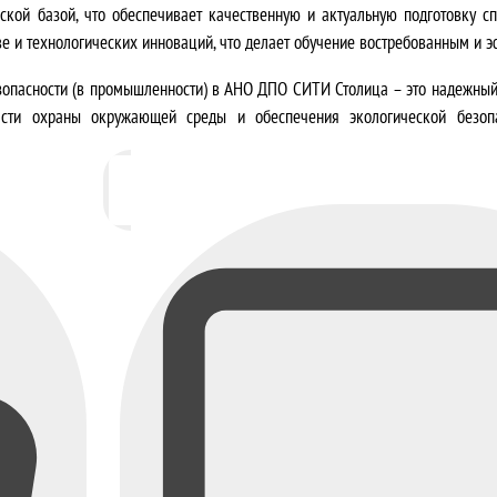
ской базой
, что обеспечивает качественную и актуальную подготовку с
а
ве и технологических инноваций, что делает обучение востребованным и 
в
езопасности (в промышленности) в АНО ДПО СИТИ Столица – это
надежный
л
асти охраны окружающей среды и обеспечения экологической безо
я
л
а
3
5
0
0
0