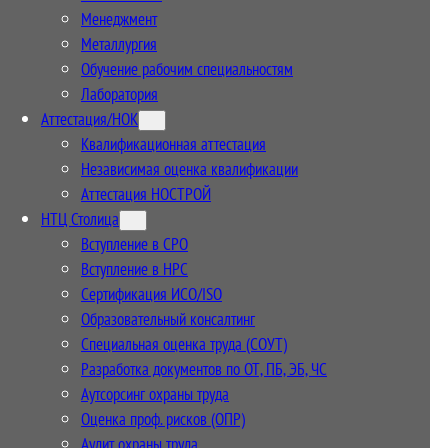
Менеджмент
Металлургия
Обучение рабочим специальностям
Лаборатория
Аттестация/НОК
Квалификационная аттестация
Независимая оценка квалификации
Аттестация НОСТРОЙ
НТЦ Столица
Вступление в СРО
Вступление в НРС
Сертификация ИСО/ISO
Образовательный консалтинг
Специальная оценка труда (СОУТ)
Разработка документов по ОТ, ПБ, ЭБ, ЧС
Аутсорсинг охраны труда
Оценка проф. рисков (ОПР)
Аудит охраны труда