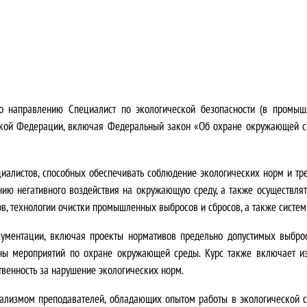
н
:
а
2
я
4
ц
2
по направлению
Специалист по экологической безопасности (в промыш
е
0
йской Федерации, включая Федеральный закон «Об охране окружающей с
н
0
иалистов, способных обеспечивать соблюдение экологических норм и т
а
,
нию негативного воздействия на окружающую среду, а также осуществлят
с
0
в, технологии очистки промышленных выбросов и сбросов, а также систем
о
0
кументации, включая проекты нормативов предельно допустимых выброс
аны мероприятий по охране окружающей среды. Курс также включает из
с
₽
твенность за нарушение экологических норм.
т
.
ализмом преподавателей, обладающих опытом работы в экологической 