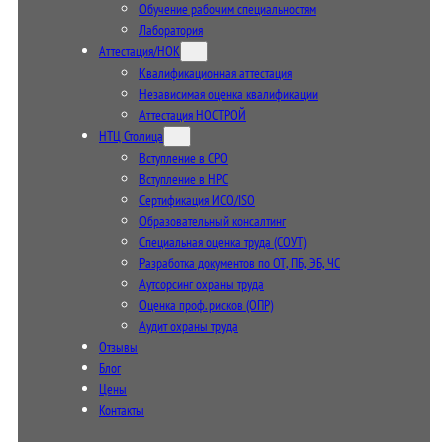
Обучение рабочим специальностям
Лаборатория
Аттестация/НОК
Квалификационная аттестация
Независимая оценка квалификации
Аттестация НОСТРОЙ
НТЦ Столица
Вступление в СРО
Вступление в НРС
Сертификация ИСО/ISO
Образовательный консалтинг
Специальная оценка труда (СОУТ)
Разработка документов по ОТ, ПБ, ЭБ, ЧС
Аутсорсинг охраны труда
Оценка проф. рисков (ОПР)
Аудит охраны труда
Отзывы
Блог
Цены
Контакты