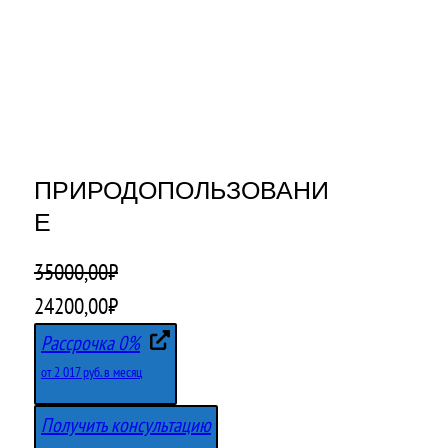
ПРИРОДОПОЛЬЗОВАНИ
Е
35000,00
₽
П
Т
24200,00
₽
е
е
Рассрочка 0%
р
к
от 2 017 руб. в месяц
в
у
Получить консультацию
о
щ