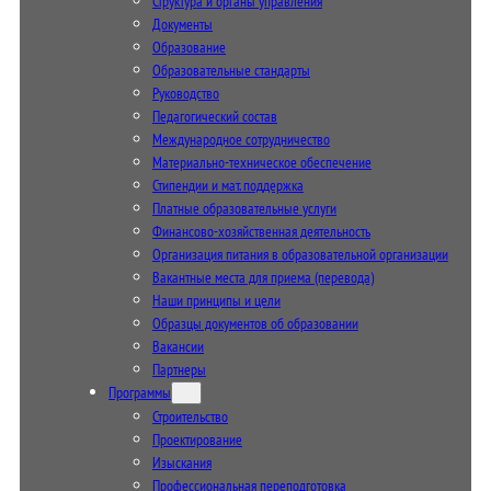
Структура и органы управления
Документы
Образование
Образовательные стандарты
Руководство
Педагогический состав
Международное сотрудничество
Материально-техническое обеспечение
Стипендии и мат. поддержка
Платные образовательные услуги
Финансово-хозяйственная деятельность
Организация питания в образовательной организации
Вакантные места для приема (перевода)
Наши принципы и цели
Образцы документов об образовании
Вакансии
Партнеры
Программы
Строительство
Проектирование
Изыскания
Профессиональная переподготовка