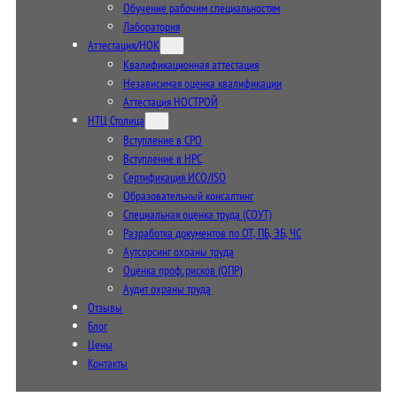
Обучение рабочим специальностям
Лаборатория
Аттестация/НОК
Квалификационная аттестация
Независимая оценка квалификации
Аттестация НОСТРОЙ
НТЦ Столица
Вступление в СРО
Вступление в НРС
Сертификация ИСО/ISO
Образовательный консалтинг
Специальная оценка труда (СОУТ)
Разработка документов по ОТ, ПБ, ЭБ, ЧС
Аутсорсинг охраны труда
Оценка проф. рисков (ОПР)
Аудит охраны труда
Отзывы
Блог
Цены
Контакты