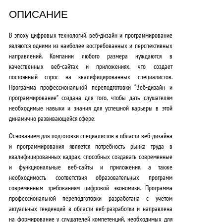
0
ОПИСАНИЕ
,
В эпоху цифровых технологий, веб-дизайн и программирование
0
являются одними из наиболее востребованных и перспективных
направлений. Компании любого размера нуждаются в
0
качественных веб-сайтах и приложениях, что создает
₽
постоянный спрос на квалифицированных специалистов.
Программа профессиональной переподготовки “
Веб-дизайн и
.
программирование
” создана для того, чтобы дать слушателям
необходимые навыки и знания для успешной карьеры в этой
динамично развивающейся сфере.
Основанием для подготовки специалистов в области веб-дизайна
и программирования является потребность рынка труда в
квалифицированных кадрах, способных создавать современные
и функциональные веб-сайты и приложения, а также
необходимость соответствия образовательных программ
современным требованиям цифровой экономики.
Программа
профессиональной переподготовки разработана с учетом
актуальных тенденций в области веб-разработки и направлена
на формирование у слушателей компетенций, необходимых для