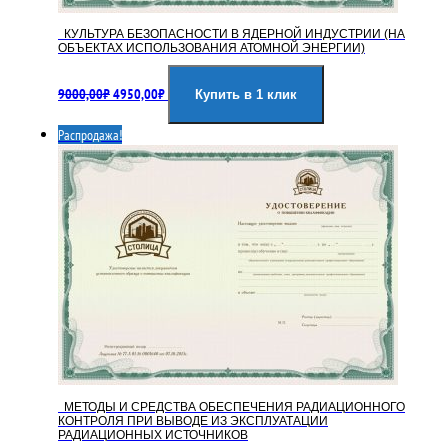
КУЛЬТУРА БЕЗОПАСНОСТИ В ЯДЕРНОЙ ИНДУСТРИИ (НА
ОБЪЕКТАХ ИСПОЛЬЗОВАНИЯ АТОМНОЙ ЭНЕРГИИ)
Первоначальная
Текущая
9000,00
₽
4950,00
₽
цена
цена:
Купить в 1 клик
составляла
4950,00₽.
Распродажа!
9000,00₽.
МЕТОДЫ И СРЕДСТВА ОБЕСПЕЧЕНИЯ РАДИАЦИОННОГО
КОНТРОЛЯ ПРИ ВЫВОДЕ ИЗ ЭКСПЛУАТАЦИИ
РАДИАЦИОННЫХ ИСТОЧНИКОВ