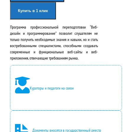
а
я
Купить в 1 клик
ч
ц
Программа профессиональной переподготовки “Веб-
а
е
дизайн и программирование” позволит слушателям не
л
н
только получить необходимые знания и навыки, но и стать
востребованными специалистами, способными создавать
ь
а
современные и функциональные веб-сайты и веб-
н
:
приложения, отвечающие требованиям рынка.
а
2
я
4
ц
2
Кураторы и педагоги на связи
е
0
н
0
а
,
с
0
Документы вносятся в государственный реестр