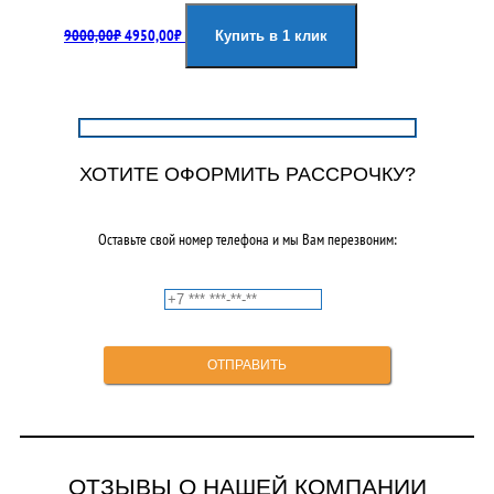
Первоначальная
Текущая
9000,00
₽
4950,00
₽
цена
цена:
Купить в 1 клик
составляла
4950,00₽.
9000,00₽.
ХОТИТЕ ОФОРМИТЬ РАССРОЧКУ?
Оставьте свой номер телефона и мы Вам перезвоним:
ОТЗЫВЫ О НАШЕЙ КОМПАНИИ