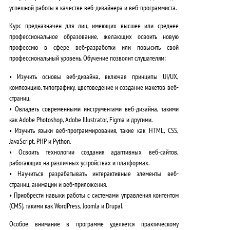
успешной работы в качестве веб-дизайнера и веб-программиста.
Курс предназначен для лиц, имеющих высшее или среднее
профессиональное образование, желающих освоить новую
профессию в сфере веб-разработки или повысить свой
профессиональный уровень. Обучение позволит слушателям:
•
Изучить основы веб-дизайна
, включая принципы UI/UX,
композицию, типографику, цветоведение и создание макетов веб-
страниц.
•
Овладеть современными инструментами
веб-дизайна, такими
как Adobe Photoshop, Adobe Illustrator, Figma и другими.
•
Изучить языки веб-программирования
, такие как HTML, CSS,
JavaScript, PHP и Python.
•
Освоить технологии
создания адаптивных веб-сайтов,
работающих на различных устройствах и платформах.
•
Научиться разрабатывать
интерактивные элементы веб-
страниц, анимации и веб-приложения.
•
Приобрести навыки
работы с системами управления контентом
(CMS), такими как WordPress, Joomla и Drupal.
Особое внимание в программе уделяется практическому