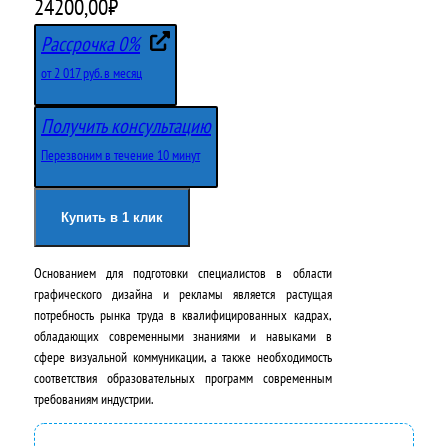
П
Т
24200,00
₽
е
е
Рассрочка 0%
р
к
от 2 017 руб. в месяц
в
у
Получить консультацию
о
щ
Перезвоним в течение 10 минут
н
а
а
я
Купить в 1 клик
ч
ц
Основанием для подготовки специалистов в области
а
е
графического дизайна и рекламы является растущая
л
н
потребность рынка труда в квалифицированных кадрах,
обладающих современными знаниями и навыками в
ь
а
сфере визуальной коммуникации, а также необходимость
н
:
соответствия образовательных программ современным
требованиям индустрии.
а
2
я
4