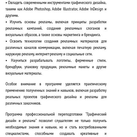
•
Овладеть современными инструментами
графического дизайна,
такими как Adobe Photoshop, Adobe Illustrator, Adobe InDesign и
другими.
•
Изучить основы рекламы
, включая принципы разработки
рекламных кампаний, создания рекламных слоганов и
визуальных образов, а также основы маркетинга и брендинга.
•
Освоить технологии
создания рекламных материалов для
различных каналов коммуникации, включая печатную рекламу,
наружную рекламу, интернет-рекламу и социальные сети.
•
Научиться разрабатывать
логотипы, фирменные стили,
брендбуки, упаковку продукции, рекламные макеты и другие
визуальные материалы.
Особое внимание в программе уделяется практическому
применению полученных знаний и навыков, включая разработку
реальных проектов графического дизайна и рекламы для
различных заказчиков.
Программа профессиональной переподготовки “
Графический
дизайн и реклама
” позволит слушателям не только
получить
необходимые знания и навыки
, но и
стать востребованными
специалистами
, способными создавать креативные и