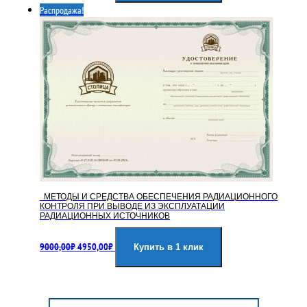
Распродажа!
9000,00₽.
МЕТОДЫ И СРЕДСТВА ОБЕСПЕЧЕНИЯ РАДИАЦИОННОГО
КОНТРОЛЯ ПРИ ВЫВОДЕ ИЗ ЭКСПЛУАТАЦИИ
РАДИАЦИОННЫХ ИСТОЧНИКОВ
Первоначальная
Текущая
9000,00
₽
4950,00
₽
цена
цена:
Купить в 1 клик
составляла
4950,00₽.
9000,00₽.