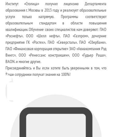
Институт «Столица» получил лицензию Департамента
образования г. Москвы в 2013 году и реализует образовательные
услуги только напрямую. Программы соответствуют
образовательным стандартам в области повышения
квалификации. Обучение своих специалистов нам доверяют: ПАО
«Роснефть», ООО «Шелл нефть», ПАО «Газпром», дочерние
предприятия ГК «Ростех», ПАО «Северсталь», ПАО «Сбербанк»,
ПАО «Финансовая корпорация открытие» ЗАО «Авиакомпания Рэд
Вингс», ООО «Ренессанс констракшен», ООО «Гудьер Раша»,
BAON. и многие другие.
Присоединяйтесь и Вы если хотите быть уверенными в том, что
Ваши сотрудники получат знания на 100%!