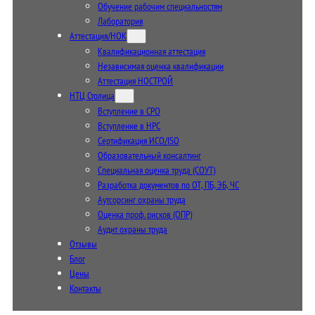
Обучение рабочим специальностям
Лаборатория
Аттестация/НОК
Квалификационная аттестация
Независимая оценка квалификации
Аттестация НОСТРОЙ
НТЦ Столица
Вступление в СРО
Вступление в НРС
Сертификация ИСО/ISO
Образовательный консалтинг
Специальная оценка труда (СОУТ)
Разработка документов по ОТ, ПБ, ЭБ, ЧС
Аутсорсинг охраны труда
Оценка проф. рисков (ОПР)
Аудит охраны труда
Отзывы
Блог
Цены
Контакты