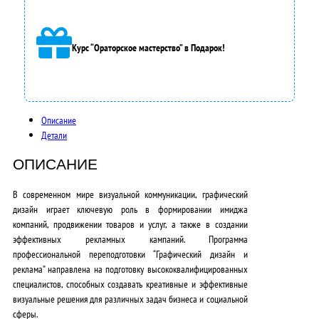
а
3
Курс “Ораторское мастерство” в Подарок!
5
0
0
Описание
Детали
0
,
ОПИСАНИЕ
0
В современном мире визуальной коммуникации, графический
дизайн играет ключевую роль в формировании имиджа
0
компаний, продвижении товаров и услуг, а также в создании
₽
эффективных рекламных кампаний. Программа
профессиональной переподготовки “
Графический дизайн и
.
реклама
” направлена на подготовку высококвалифицированных
специалистов, способных создавать креативные и эффективные
визуальные решения для различных задач бизнеса и социальной
сферы.