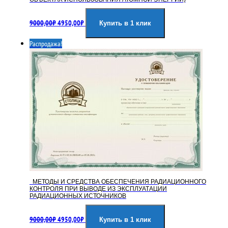
Первоначальная
Текущая
9000,00
₽
4950,00
₽
цена
цена:
Купить в 1 клик
составляла
4950,00₽.
Распродажа!
9000,00₽.
МЕТОДЫ И СРЕДСТВА ОБЕСПЕЧЕНИЯ РАДИАЦИОННОГО
КОНТРОЛЯ ПРИ ВЫВОДЕ ИЗ ЭКСПЛУАТАЦИИ
РАДИАЦИОННЫХ ИСТОЧНИКОВ
Первоначальная
Текущая
9000,00
₽
4950,00
₽
цена
цена:
Купить в 1 клик