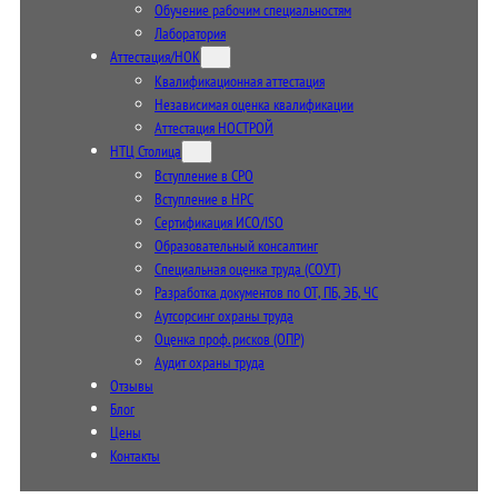
Обучение рабочим специальностям
Лаборатория
Аттестация/НОК
Квалификационная аттестация
Независимая оценка квалификации
Аттестация НОСТРОЙ
НТЦ Столица
Вступление в СРО
Вступление в НРС
Сертификация ИСО/ISO
Образовательный консалтинг
Специальная оценка труда (СОУТ)
Разработка документов по ОТ, ПБ, ЭБ, ЧС
Аутсорсинг охраны труда
Оценка проф. рисков (ОПР)
Аудит охраны труда
Отзывы
Блог
Цены
Контакты