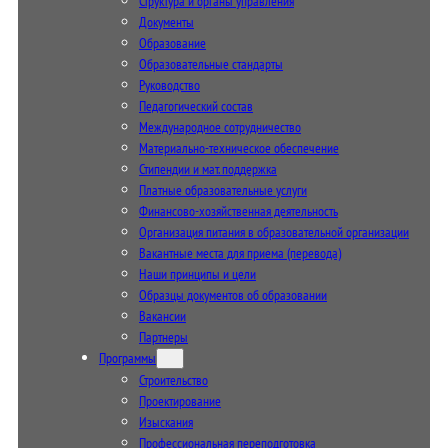
Структура и органы управления
Документы
Образование
Образовательные стандарты
Руководство
Педагогический состав
Международное сотрудничество
Материально-техническое обеспечение
Стипендии и мат. поддержка
Платные образовательные услуги
Финансово-хозяйственная деятельность
Организация питания в образовательной организации
Вакантные места для приема (перевода)
Наши принципы и цели
Образцы документов об образовании
Вакансии
Партнеры
Программы
Строительство
Проектирование
Изыскания
Профессиональная переподготовка