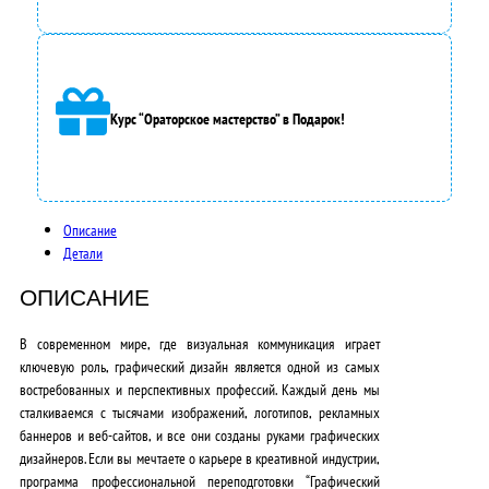
а
3
5
Курс “Ораторское мастерство” в Подарок!
0
0
0
Описание
,
Детали
0
ОПИСАНИЕ
0
В современном мире, где визуальная коммуникация играет
₽
ключевую роль, графический дизайн является одной из самых
востребованных и перспективных профессий. Каждый день мы
.
сталкиваемся с тысячами изображений, логотипов, рекламных
баннеров и веб-сайтов, и все они созданы руками графических
дизайнеров. Если вы мечтаете о карьере в креативной индустрии,
программа профессиональной переподготовки “Графический