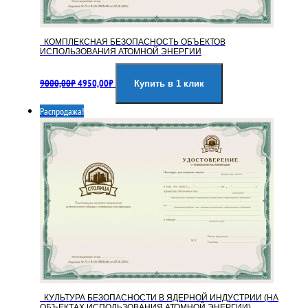
КОМПЛЕКСНАЯ БЕЗОПАСНОСТЬ ОБЪЕКТОВ
ИСПОЛЬЗОВАНИЯ АТОМНОЙ ЭНЕРГИИ
Первоначальная
Текущая
9000,00
₽
4950,00
₽
цена
цена:
Купить в 1 клик
составляла
4950,00₽.
Распродажа!
9000,00₽.
КУЛЬТУРА БЕЗОПАСНОСТИ В ЯДЕРНОЙ ИНДУСТРИИ (НА
ОБЪЕКТАХ ИСПОЛЬЗОВАНИЯ АТОМНОЙ ЭНЕРГИИ)