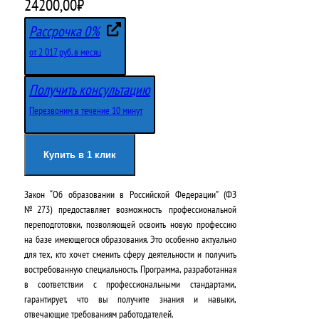
П
Т
24200,00
₽
е
е
Рассрочка 0%
р
к
от 2 017 руб. в месяц
в
у
Получить консультацию
о
щ
Перезвоним в течение 10 минут
н
а
а
я
Купить в 1 клик
ч
ц
Закон “Об образовании в Российской Федерации” (ФЗ
а
е
№273) предоставляет возможность профессиональной
л
н
переподготовки, позволяющей освоить новую профессию
на базе имеющегося образования. Это особенно актуально
ь
а
для тех, кто хочет сменить сферу деятельности и получить
н
:
востребованную специальность. Программа, разработанная
в соответствии с профессиональными стандартами,
а
2
гарантирует, что вы получите знания и навыки,
отвечающие требованиям работодателей.
я
4