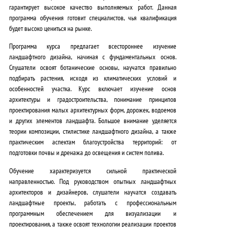
гарантирует
высокое качество выполняемых работ
. Данная
программа обучения готовит специалистов, чья квалификация
будет
высоко цениться на рынке
.
Программа курса предлагает
всестороннее изучение
ландшафтного дизайна
, начиная с
фундаментальных основ
.
Слушатели освоят
ботанические основы
, научатся
правильно
подбирать растения
, исходя из климатических условий и
особенностей участка. Курс включает изучение
основ
архитектуры и градостроительства
, понимание принципов
проектирования малых архитектурных форм
, дорожек, водоемов
и других элементов ландшафта. Большое внимание уделяется
теории композиции, стилистике ландшафтного дизайна
, а также
практическим аспектам благоустройства территорий
: от
подготовки почвы и дренажа до освещения и систем полива.
Обучение характеризуется
сильной практической
направленностью
. Под руководством
опытных ландшафтных
архитекторов и дизайнеров
, слушатели научатся
создавать
ландшафтные проекты
, работать с
профессиональным
программным обеспечением
для визуализации и
проектирования, а также освоят
технологии реализации проектов