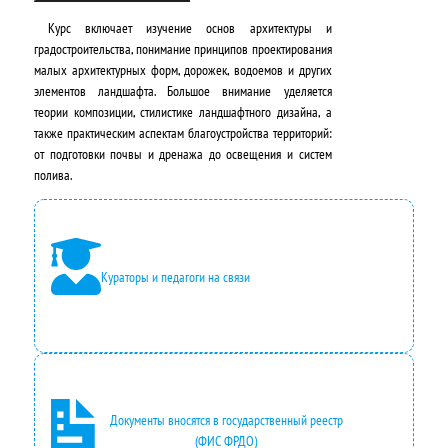
Курс включает изучение
основ архитектуры и
а
е
градостроительства
, понимание принципов
проектирования
л
н
малых архитектурных форм
, дорожек, водоемов и других
элементов ландшафта. Большое внимание уделяется
ь
а
теории композиции, стилистике ландшафтного дизайна
, а
н
:
также
практическим аспектам благоустройства территорий
:
от подготовки почвы и дренажа до освещения и систем
а
2
полива.
я
4
ц
2
е
0
Кураторы и педагоги на связи
н
0
а
,
с
0
о
0
Документы вносятся в государственный реестр
с
₽
(ФИС ФРДО)