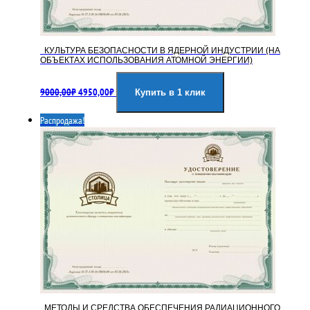
КУЛЬТУРА БЕЗОПАСНОСТИ В ЯДЕРНОЙ ИНДУСТРИИ (НА
ОБЪЕКТАХ ИСПОЛЬЗОВАНИЯ АТОМНОЙ ЭНЕРГИИ)
Первоначальная
Текущая
9000,00
₽
4950,00
₽
цена
цена:
Купить в 1 клик
составляла
4950,00₽.
Распродажа!
9000,00₽.
МЕТОДЫ И СРЕДСТВА ОБЕСПЕЧЕНИЯ РАДИАЦИОННОГО