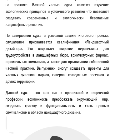
на практике
. Важной частью курса является изучение
экологических принципов и устойчивого развития
, что позволяет
создавать современные и экологически безопасные
ландшафтные решения.
По завершении курса и успешной защите итогового проекта,
слушателям присваивается
квалификация «Ландшафтный
дизайнер»
. Это открывает широкие перспективы для
трудоустройства в
ландшафтных бюро, архитектурных фирмах,
строительных компаниях, а также для организации собственной
частной практики
. Выпускники смогут создавать проекты для
частных участков, парков, скверов, коттеджных поселков и
других территорий.
Данный курс – это
ваш шаг к престижной и творческой
профессии
, возможность
преображать окружающий мир
,
создавать красоту и функциональность, и стать
ценным
специалистом
в области ландшафтного дизайна.