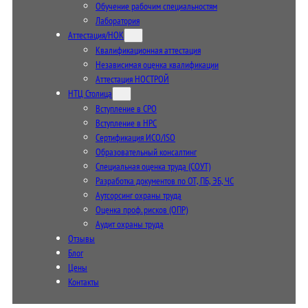
Обучение рабочим специальностям
Лаборатория
Аттестация/НОК
Квалификационная аттестация
Независимая оценка квалификации
Аттестация НОСТРОЙ
НТЦ Столица
Вступление в СРО
Вступление в НРС
Сертификация ИСО/ISO
Образовательный консалтинг
Специальная оценка труда (СОУТ)
Разработка документов по ОТ, ПБ, ЭБ, ЧС
Аутсорсинг охраны труда
Оценка проф. рисков (ОПР)
Аудит охраны труда
Отзывы
Блог
Цены
Контакты