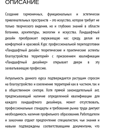
ОПИСАНИЕ
0
Создание гармоничных, функциональных и эстетически
0
привлекательных пространств – это искусство, которое требует не
₽
только творческого видения, но и
глубоких знаний в области
ботаники, архитектуры, экологии и искусства
. Ландшафтный
.
дизайн преображает окружающую нас среду, делая ее
комфортной и красивой. Курс профессиональной переподготовки
«Ландшафтный дизайн: теоретические и практические аспекты
благоустройства территорий» с присвоением квалификации
«Ландшафтный дизайнер» открывает двери в эту
захватывающую профессию.
Актуальность данного курса подтверждается
растущим спросом
на благоустройство и озеленение территорий
как в частном, так и
в общественном секторе. Хотя прямой законодательный акт,
предписывающий наличие определенной квалификации для
каждого ландшафтного дизайнера, может отсутствовать,
профессиональные стандарты и требования рынка труда
диктуют
необходимость наличия профильного образования. Работодатели
и заказчики отдают предпочтение специалистам, чьи знания и
навыки подтверждены соответствующими документами, что