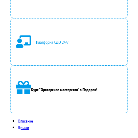
т
.
а
в
л
Платформа СДО 24/7
я
л
а
3
Курс “Ораторское мастерство” в Подарок!
2
0
0
Описание
0
Детали
,