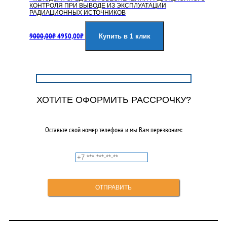
КОНТРОЛЯ ПРИ ВЫВОДЕ ИЗ ЭКСПЛУАТАЦИИ
РАДИАЦИОННЫХ ИСТОЧНИКОВ
Первоначальная
Текущая
9000,00
₽
4950,00
₽
цена
цена:
Купить в 1 клик
составляла
4950,00₽.
9000,00₽.
ХОТИТЕ ОФОРМИТЬ РАССРОЧКУ?
Оставьте свой номер телефона и мы Вам перезвоним: