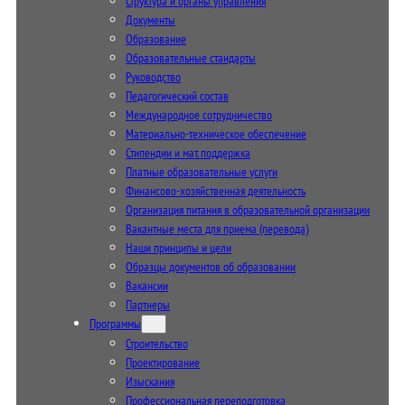
Структура и органы управления
Документы
Образование
Образовательные стандарты
Руководство
Педагогический состав
Международное сотрудничество
Материально-техническое обеспечение
Стипендии и мат. поддержка
Платные образовательные услуги
Финансово-хозяйственная деятельность
Организация питания в образовательной организации
Вакантные места для приема (перевода)
Наши принципы и цели
Образцы документов об образовании
Вакансии
Партнеры
Программы
Строительство
Проектирование
Изыскания
Профессиональная переподготовка