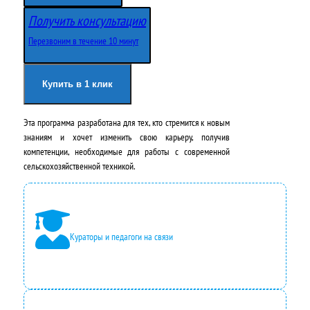
в
у
Получить консультацию
о
щ
Перезвоним в течение 10 минут
н
а
а
я
Купить в 1 клик
ч
ц
Эта программа разработана для тех, кто стремится к новым
а
е
знаниям и хочет изменить свою карьеру, получив
л
н
компетенции, необходимые для работы с современной
сельскохозяйственной техникой.
ь
а
н
:
а
2
Кураторы и педагоги на связи
я
4
ц
2
е
0