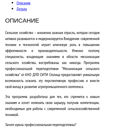
Описание
0
Детали
0
ОПИСАНИЕ
0
Сельское хозяйство – жизненно важная отрасль, которая сегодня
,
активно развивается и модернизируется. Внедрение современной
техники и технологий играет ключевую роль в повышении
0
эффективности и производительности. Именно поэтому
специалисты, владеющие знаниями в области механизации
0
сельского хозяйства, востребованы как никогда. Программа
₽
профессиональной переподготовки “Механизация сельского
хозяйства” от АНО ДПО СИТИ Столица предоставляет уникальную
.
возможность освоить эту перспективную профессию и внести
свой вклад в развитие агропромышленного комплекса.
Эта программа разработана для тех, кто стремится к новым
знаниям и хочет изменить свою карьеру, получив компетенции,
необходимые для работы с современной сельскохозяйственной
техникой.
Зачем нужна профессиональная переподготовка?