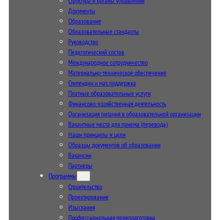
Структура и органы управления
Документы
Образование
Образовательные стандарты
Руководство
Педагогический состав
Международное сотрудничество
Материально-техническое обеспечение
Стипендии и мат. поддержка
Платные образовательные услуги
Финансово-хозяйственная деятельность
Организация питания в образовательной организации
Вакантные места для приема (перевода)
Наши принципы и цели
Образцы документов об образовании
Вакансии
Партнеры
Программы
Строительство
Проектирование
Изыскания
Профессиональная переподготовка