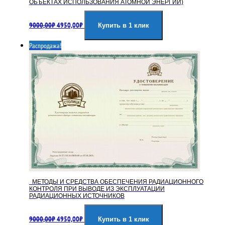
ОБЪЕКТАХ ИСПОЛЬЗОВАНИЯ АТОМНОЙ ЭНЕРГИИ)
Первоначальная
Текущая
9000,00
₽
4950,00
₽
цена
цена:
Купить в 1 клик
составляла
4950,00₽.
Распродажа!
9000,00₽.
МЕТОДЫ И СРЕДСТВА ОБЕСПЕЧЕНИЯ РАДИАЦИОННОГО
КОНТРОЛЯ ПРИ ВЫВОДЕ ИЗ ЭКСПЛУАТАЦИИ
РАДИАЦИОННЫХ ИСТОЧНИКОВ
Первоначальная
Текущая
9000,00
₽
4950,00
₽
цена
цена:
Купить в 1 клик