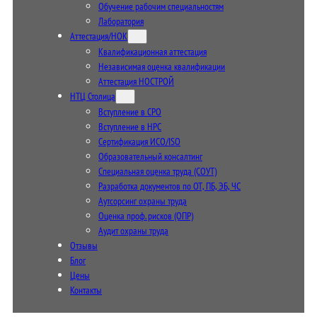
Обучение рабочим специальностям
Лаборатория
Аттестация/НОК
Квалификационная аттестация
Независимая оценка квалификации
Аттестация НОСТРОЙ
НТЦ Столица
Вступление в СРО
Вступление в НРС
Сертификация ИСО/ISO
Образовательный консалтинг
Специальная оценка труда (СОУТ)
Разработка документов по ОТ, ПБ, ЭБ, ЧС
Аутсорсинг охраны труда
Оценка проф. рисков (ОПР)
Аудит охраны труда
Отзывы
Блог
Цены
Контакты