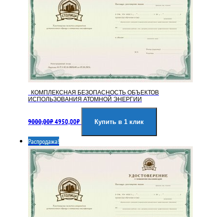
КОМПЛЕКСНАЯ БЕЗОПАСНОСТЬ ОБЪЕКТОВ
ИСПОЛЬЗОВАНИЯ АТОМНОЙ ЭНЕРГИИ
Первоначальная
Текущая
9000,00
₽
4950,00
₽
цена
цена:
Купить в 1 клик
составляла
4950,00₽.
Распродажа!
9000,00₽.