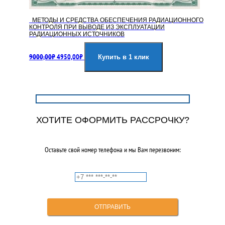
МЕТОДЫ И СРЕДСТВА ОБЕСПЕЧЕНИЯ РАДИАЦИОННОГО
КОНТРОЛЯ ПРИ ВЫВОДЕ ИЗ ЭКСПЛУАТАЦИИ
РАДИАЦИОННЫХ ИСТОЧНИКОВ
Первоначальная
Текущая
9000,00
₽
4950,00
₽
цена
цена:
Купить в 1 клик
составляла
4950,00₽.
9000,00₽.
ХОТИТЕ ОФОРМИТЬ РАССРОЧКУ?
Оставьте свой номер телефона и мы Вам перезвоним: