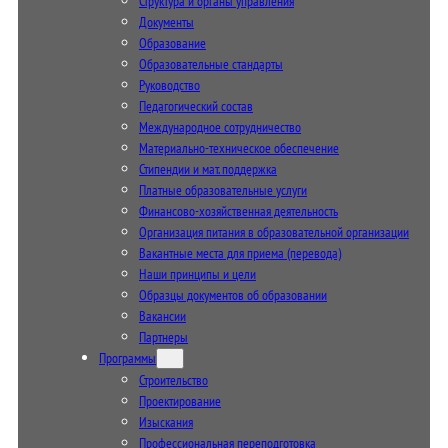
Структура и органы управления
Документы
Образование
Образовательные стандарты
Руководство
Педагогический состав
Международное сотрудничество
Материально-техническое обеспечение
Стипендии и мат. поддержка
Платные образовательные услуги
Финансово-хозяйственная деятельность
Организация питания в образовательной организации
Вакантные места для приема (перевода)
Наши принципы и цели
Образцы документов об образовании
Вакансии
Партнеры
Программы
Строительство
Проектирование
Изыскания
Профессиональная переподготовка