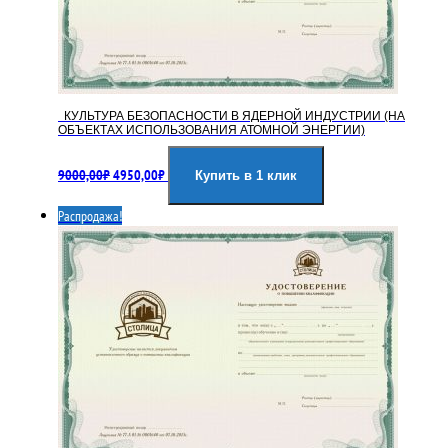
КУЛЬТУРА БЕЗОПАСНОСТИ В ЯДЕРНОЙ ИНДУСТРИИ (НА
ОБЪЕКТАХ ИСПОЛЬЗОВАНИЯ АТОМНОЙ ЭНЕРГИИ)
Первоначальная
Текущая
9000,00
₽
4950,00
₽
цена
цена:
Купить в 1 клик
составляла
4950,00₽.
Распродажа!
9000,00₽.