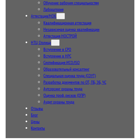
Обучение рабочим специальностям
Лаборатория
Аттестация/НОК
Квалификационная аттестация
Независимая оценка квалификации
Аттестация НОСТРОЙ
НТЦ Столица
Вступление в СРО
Вступление в НРС
Сертификация ИСО/ISO
Образовательный консалтинг
Специальная оценка труда (СОУТ)
Разработка документов по ОТ, ПБ, ЭБ, ЧС
Аутсорсинг охраны труда
Оценка проф. рисков (ОПР)
Аудит охраны труда
Отзывы
Блог
Цены
Контакты