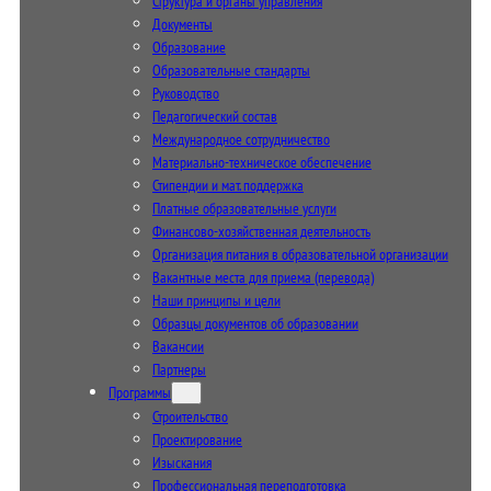
Структура и органы управления
Документы
Образование
Образовательные стандарты
Руководство
Педагогический состав
Международное сотрудничество
Материально-техническое обеспечение
Стипендии и мат. поддержка
Платные образовательные услуги
Финансово-хозяйственная деятельность
Организация питания в образовательной организации
Вакантные места для приема (перевода)
Наши принципы и цели
Образцы документов об образовании
Вакансии
Партнеры
Программы
Строительство
Проектирование
Изыскания
Профессиональная переподготовка