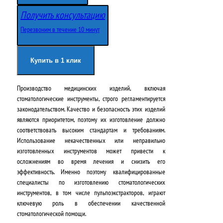
в
у
Получить консультацию
о
щ
Перезвоним в течение 10 минут
н
а
а
я
Купить в 1 клик
ч
ц
Производство медицинских изделий, включая
а
е
стоматологические инструменты, строго регламентируется
л
н
законодательством. Качество и безопасность этих изделий
являются приоритетом, поэтому их изготовление должно
ь
а
соответствовать высоким стандартам и требованиям.
н
:
Использование некачественных или неправильно
изготовленных инструментов может привести к
а
4
осложнениям во время лечения и снизить его
эффективность. Именно поэтому квалифицированные
я
4
специалисты по изготовлению стоматологических
ц
0
инструментов, в том числе пульпоэкстракторов, играют
ключевую роль в обеспечении качественной
е
0
стоматологической помощи.