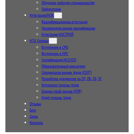
Обучение рабочим специальностям
Лаборатория
Аттестация/НОК
Квалификационная аттестация
Независимая оценка квалификации
Аттестация НОСТРОЙ
НТЦ Столица
Вступление в СРО
Вступление в НРС
Сертификация ИСО/ISO
Образовательный консалтинг
Специальная оценка труда (СОУТ)
Разработка документов по ОТ, ПБ, ЭБ, ЧС
Аутсорсинг охраны труда
Оценка проф. рисков (ОПР)
Аудит охраны труда
Отзывы
Блог
Цены
Контакты