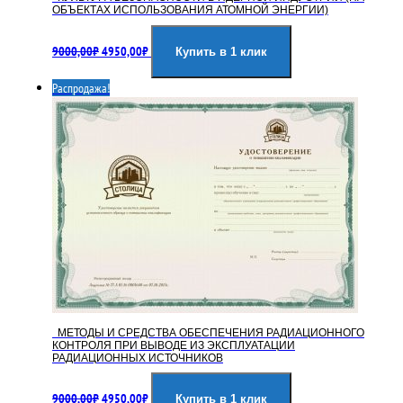
ОБЪЕКТАХ ИСПОЛЬЗОВАНИЯ АТОМНОЙ ЭНЕРГИИ)
Первоначальная
Текущая
9000,00
₽
4950,00
₽
цена
цена:
Купить в 1 клик
составляла
4950,00₽.
Распродажа!
9000,00₽.
МЕТОДЫ И СРЕДСТВА ОБЕСПЕЧЕНИЯ РАДИАЦИОННОГО
КОНТРОЛЯ ПРИ ВЫВОДЕ ИЗ ЭКСПЛУАТАЦИИ
РАДИАЦИОННЫХ ИСТОЧНИКОВ
Первоначальная
Текущая
9000,00
₽
4950,00
₽
цена
цена:
Купить в 1 клик