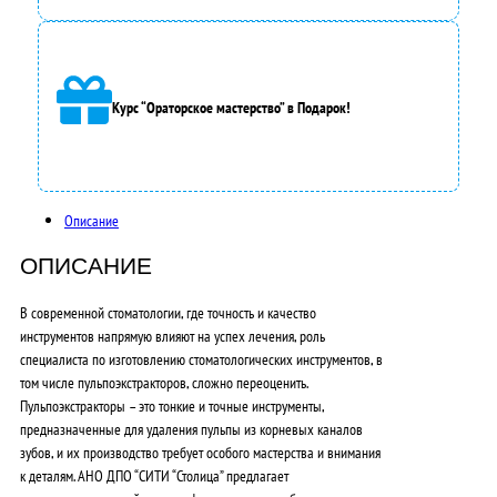
0
0
Курс “Ораторское мастерство” в Подарок!
,
0
0
Описание
₽
.
ОПИСАНИЕ
В современной стоматологии, где точность и качество
инструментов напрямую влияют на успех лечения, роль
специалиста по изготовлению стоматологических инструментов, в
том числе пульпоэкстракторов, сложно переоценить.
Пульпоэкстракторы – это тонкие и точные инструменты,
предназначенные для удаления пульпы из корневых каналов
зубов, и их производство требует особого мастерства и внимания
к деталям. АНО ДПО “СИТИ “Столица” предлагает