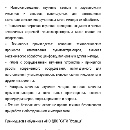
•
Материаловедение:
изучение свойств и характеристик
металлов и сплавов, используемых для изготовления
стоматологических инструментов, а также методов их обработки.
•
Технические чертежи:
изучение принципов создания и чтения
технических чертежей пульпоэкстракторов, а также правил их
оформления.
•
Технология производства:
освоение технологических
процессов изготовления пульпоэкстракторов, включая
механическую обработку, шлифовку, полировку и другие методы.
•
Работа с оборудованием:
изучение устройства и принципов
работы современного оборудования, используемого для
изготовления пульпоэкстракторов, включая станки, микроскопы и
другие инструменты.
•
Контроль качества:
изучение методов контроля качества
пульпоэкстракторов на всех этапах производства, включая
проверку размеров, формы, прочности и остроты.
•
Техника безопасности:
освоение правил техники безопасности
при работе с оборудованием и материалами.
Преимущества обучения в АНО ДПО “СИТИ “Столица”