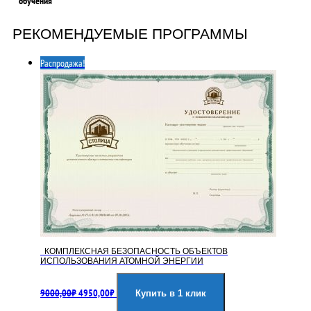
обучения
РЕКОМЕНДУЕМЫЕ ПРОГРАММЫ
Распродажа!
КОМПЛЕКСНАЯ БЕЗОПАСНОСТЬ ОБЪЕКТОВ
ИСПОЛЬЗОВАНИЯ АТОМНОЙ ЭНЕРГИИ
Первоначальная
Текущая
9000,00
₽
4950,00
₽
цена
цена:
Купить в 1 клик
составляла
4950,00₽.