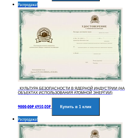
Распродажа!
9000,00₽.
КУЛЬТУРА БЕЗОПАСНОСТИ В ЯДЕРНОЙ ИНДУСТРИИ (НА
ОБЪЕКТАХ ИСПОЛЬЗОВАНИЯ АТОМНОЙ ЭНЕРГИИ)
Первоначальная
Текущая
9000,00
₽
4950,00
₽
цена
цена:
Купить в 1 клик
составляла
4950,00₽.
Распродажа!
9000,00₽.