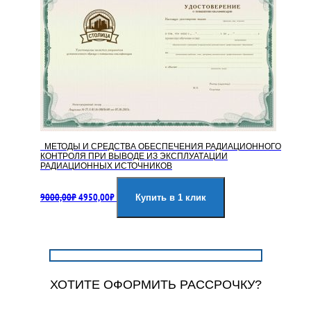
МЕТОДЫ И СРЕДСТВА ОБЕСПЕЧЕНИЯ РАДИАЦИОННОГО
КОНТРОЛЯ ПРИ ВЫВОДЕ ИЗ ЭКСПЛУАТАЦИИ
РАДИАЦИОННЫХ ИСТОЧНИКОВ
Первоначальная
Текущая
9000,00
₽
4950,00
₽
цена
цена:
Купить в 1 клик
составляла
4950,00₽.
9000,00₽.
ХОТИТЕ ОФОРМИТЬ РАССРОЧКУ?