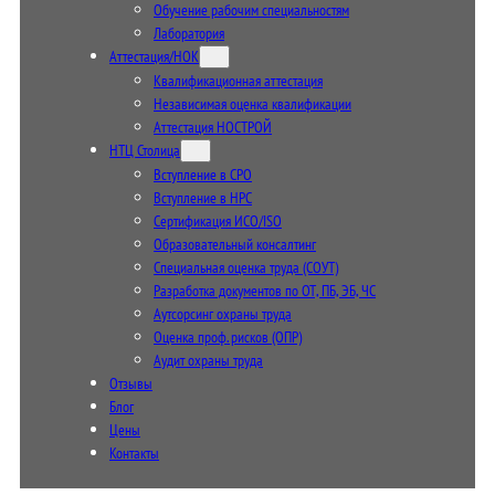
Обучение рабочим специальностям
Лаборатория
Аттестация/НОК
Квалификационная аттестация
Независимая оценка квалификации
Аттестация НОСТРОЙ
НТЦ Столица
Вступление в СРО
Вступление в НРС
Сертификация ИСО/ISO
Образовательный консалтинг
Специальная оценка труда (СОУТ)
Разработка документов по ОТ, ПБ, ЭБ, ЧС
Аутсорсинг охраны труда
Оценка проф. рисков (ОПР)
Аудит охраны труда
Отзывы
Блог
Цены
Контакты