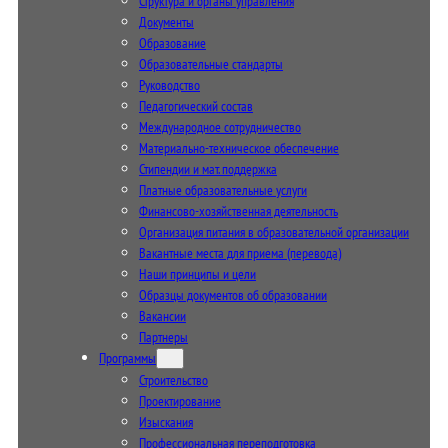
Структура и органы управления
Документы
Образование
Образовательные стандарты
Руководство
Педагогический состав
Международное сотрудничество
Материально-техническое обеспечение
Стипендии и мат. поддержка
Платные образовательные услуги
Финансово-хозяйственная деятельность
Организация питания в образовательной организации
Вакантные места для приема (перевода)
Наши принципы и цели
Образцы документов об образовании
Вакансии
Партнеры
Программы
Строительство
Проектирование
Изыскания
Профессиональная переподготовка