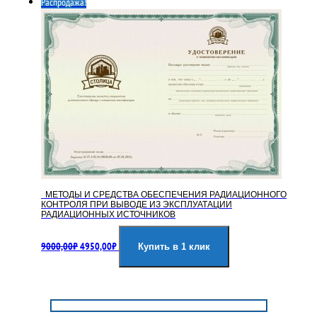
Распродажа!
9000,00₽.
МЕТОДЫ И СРЕДСТВА ОБЕСПЕЧЕНИЯ РАДИАЦИОННОГО
КОНТРОЛЯ ПРИ ВЫВОДЕ ИЗ ЭКСПЛУАТАЦИИ
РАДИАЦИОННЫХ ИСТОЧНИКОВ
Первоначальная
Текущая
9000,00
₽
4950,00
₽
цена
цена:
Купить в 1 клик
составляла
4950,00₽.
9000,00₽.