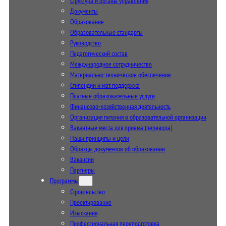
Структура и органы управления
Документы
Образование
Образовательные стандарты
Руководство
Педагогический состав
Международное сотрудничество
Материально-техническое обеспечение
Стипендии и мат. поддержка
Платные образовательные услуги
Финансово-хозяйственная деятельность
Организация питания в образовательной организации
Вакантные места для приема (перевода)
Наши принципы и цели
Образцы документов об образовании
Вакансии
Партнеры
Программы
Строительство
Проектирование
Изыскания
Профессиональная переподготовка