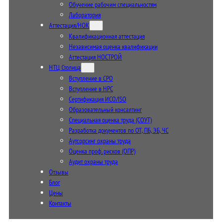
Обучение рабочим специальностям
Лаборатория
Аттестация/НОК
Квалификационная аттестация
Независимая оценка квалификации
Аттестация НОСТРОЙ
НТЦ Столица
Вступление в СРО
Вступление в НРС
Сертификация ИСО/ISO
Образовательный консалтинг
Специальная оценка труда (СОУТ)
Разработка документов по ОТ, ПБ, ЭБ, ЧС
Аутсорсинг охраны труда
Оценка проф. рисков (ОПР)
Аудит охраны труда
Отзывы
Блог
Цены
Контакты