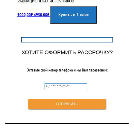
РАДИАЦИОННЫХ ИСТОЧНИКОВ
Первоначальная
Текущая
9000,00
₽
4950,00
₽
цена
цена:
Купить в 1 клик
составляла
4950,00₽.
9000,00₽.
ХОТИТЕ ОФОРМИТЬ РАССРОЧКУ?
Оставьте свой номер телефона и мы Вам перезвоним: