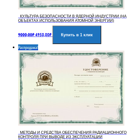
КУЛЬТУРА БЕЗОПАСНОСТИ В ЯДЕРНОЙ ИНДУСТРИИ (НА
ОБЪЕКТАХ ИСПОЛЬЗОВАНИЯ АТОМНОЙ ЭНЕРГИИ)
Первоначальная
Текущая
9000,00
₽
4950,00
₽
цена
цена:
Купить в 1 клик
составляла
4950,00₽.
Распродажа!
9000,00₽.
МЕТОДЫ И СРЕДСТВА ОБЕСПЕЧЕНИЯ РАДИАЦИОННОГО
КОНТРОЛЯ ПРИ ВЫВОДЕ ИЗ ЭКСПЛУАТАЦИИ