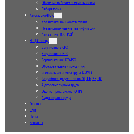
Обучение рабочим специальностям
Лаборатория
Аттестация/НОК
Квалификационная аттестация
Независимая оценка квалификации
Аттестация НОСТРОЙ
НТЦ Столица
Вступление в СРО
Вступление в НРС
Сертификация ИСО/ISO
Образовательный консалтинг
Специальная оценка труда (СОУТ)
Разработка документов по ОТ, ПБ, ЭБ, ЧС
Аутсорсинг охраны труда
Оценка проф. рисков (ОПР)
Аудит охраны труда
Отзывы
Блог
Цены
Контакты