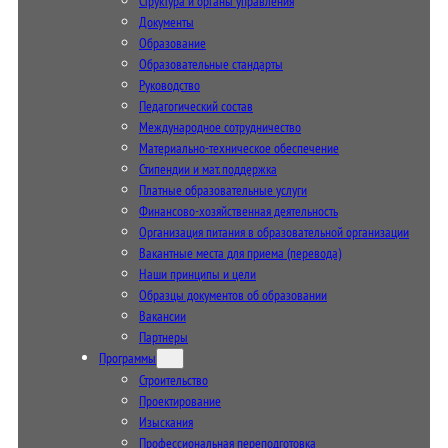
Структура и органы управления
Документы
Образование
Образовательные стандарты
Руководство
Педагогический состав
Международное сотрудничество
Материально-техническое обеспечение
Стипендии и мат. поддержка
Платные образовательные услуги
Финансово-хозяйственная деятельность
Организация питания в образовательной организации
Вакантные места для приема (перевода)
Наши принципы и цели
Образцы документов об образовании
Вакансии
Партнеры
Программы
Строительство
Проектирование
Изыскания
Профессиональная переподготовка